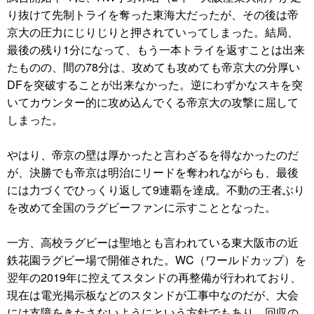
り抜けて先制トライを奪った東海大だったが、その後は帝
京大の圧力にじりじりと押されていってしまった。結局、
最後の残り1分になって、もう一本トライを返すことは出来
たものの、間の78分は、攻めても攻めても帝京大の分厚い
DFを突破することが出来なかった。逆にわずかなスキを突
いてカウンター的に攻め込んでくる帝京大の攻撃に屈して
しまった。
やはり、帝京の壁は厚かったと言わざるを得なかったのだ
が、決勝でも帝京は明治にリードを奪われながらも、最後
には力づくでひっくり返して9連覇を達成。不動の王者ぶり
を改めて全国のラグビーファンに示すこととなった。
一方、高校ラグビーは聖地とも言われている東大阪市の近
鉄花園ラグビー場で開催された。WC（ワールドカップ）を
翌年の2019年に控えてスタンドの再整備が行われており、
現在は電光掲示板などのスタンドが工事中なのだが、大会
には支障をきたさないようにという方針でもあり、回収の