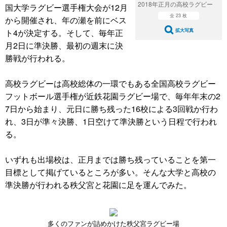
2018年正月の高校ラグビー
国大学ラグビー選手権大会が12月
全 23 枚
から開催され、年の瀬を前にベス
ト4が決定する。そして、毎年正
拡大写真
月2日に準決勝、最初の週末に決
勝戦が行われる。
高校ラグビーは高校総体の一環でもある全国高校ラグビー
フットボール選手権が近鉄花園ラグビー場で、毎年年末の2
7日から始まり、元日に勝ち残った16校による3回戦か行わ
れ、3日が準々決勝、1日空けて準決勝という日程で行われ
る。
いずれも出場校は、正月までは勝ち残っていることを第一
目標として掲げているところが多い。そんな大学と高校の
準決勝が行われる秩父宮と花園に足を運んでみた。
多くのファンが詰めかけた秩父宮ラグビー場