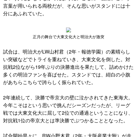
言葉が用いられる両校だが、そんな思いがスタンドには十
分にあふれていた。
正月の舞台で大東文化大と明治大が激突
試合は、明治大がLW山村君（2年・報徳学園）の素晴らし
い突破などでトライを重ねていき、大東文化を倒した。対
抗戦2位ながら19年ぶりの決勝進出を果たして、詰めかけた
多くの明治ファンを喜ばせた。スタンドでは、紺白の小旗
があちらこちらで誇らしく振られていた。
2年連続して、決勝で帝京大の壁に泣かされてきた東海大。
今年こそはという思いで挑んだシーズンだったが、リーグ
戦では大東文化大に屈して2位での通過ということになり、
対抗戦1位の帝京大とは準決勝でぶつかることとなった。
試合開始早々に、RW小野木君（2年・大阪産業大附）が走