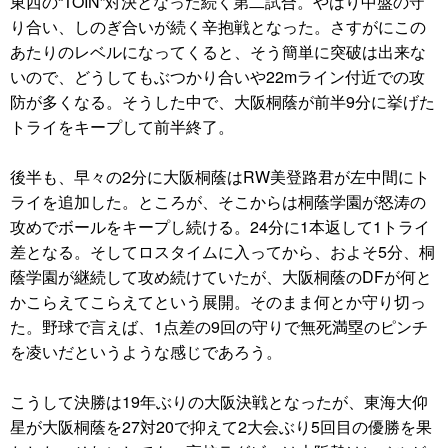
東西の“TOIN”対決となった続く第二試合。やはり中盤の守
り合い、しのぎ合いが続く辛抱戦となった。さすがにこの
あたりのレベルになってくると、そう簡単に突破は出来な
いので、どうしてもぶつかり合いや22mライン付近での攻
防が多くなる。そうした中で、大阪桐蔭が前半9分に挙げた
トライをキープして前半終了。
後半も、早々の2分に大阪桐蔭はRW美登路君が左中間にト
ライを追加した。ところが、そこからは桐蔭学園が怒涛の
攻めでボールをキープし続ける。24分に1本返して1トライ
差となる。そしてロスタイムに入ってから、およそ5分、桐
蔭学園が継続して攻め続けていたが、大阪桐蔭のDFが何と
かこらえてこらえてという展開。そのまま何とか守り切っ
た。野球で言えば、1点差の9回の守りで無死満塁のピンチ
を凌いだというような感じであろう。
こうして決勝は19年ぶりの大阪決戦となったが、東海大仰
星が大阪桐蔭を27対20で抑えて2大会ぶり5回目の優勝を果