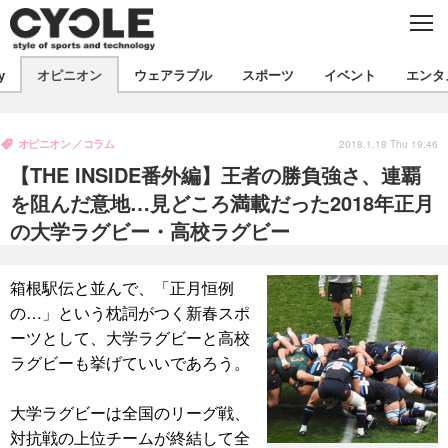
C
L
O
S
新着
E
y
オピニオン
ウェアラブル
スポーツ
イベント
エンタ
ビジネス
技術
オピニオン
製品/用品
衣類
オピニオン
コラム
コラム
インプレ
2018.1.18 Thu 19:46
デバイス
【THE INSIDE番外編】王者の勝負強さ、連覇
飲食
バックナンバー
ボイス
ビジネス
国内
スポーツ
を阻んだ意地…見どころ満載だった2018年正月
の大学ラグビー・高校ラグビー
海外
短信
まとめ
イベント
選手
写真
試乗会
スポーツ
エンタメ
箱根駅伝と並んで、「正月恒例
の…」という枕詞がつく新春スポ
動画
ツアー
文化
芸能
出版／映画
ライフ
ーツとして、大学ラグビーと高校
話題
ファッション
社会
政治
ラグビーも挙げていいであろう。
デザイン
写真
ハウツー
大学ラグビーは全国のリーグ戦、
動画
対抗戦の上位チームが終結して全