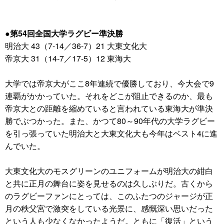
●第54回全国大学ラグビー準決勝
明治大 43（7-14／36-7）21 大東文化大
帝京大 31（14-7／17-5）12 東海大
大学では帝京大がここ8年連続で優勝しており、今大会で9
連覇がかかっていた。それをどこが阻止できるのか、最も
帝京大との距離を縮めていると言われている東海大が準決
勝でぶつかった。また、かつて80～90年代の大学ラグビー
を引っ張っていた明治大と大東文化大も今年はベスト4に進
んでいた。
大東文化大のモスグリーンのユニフォームが明治大の紺白
と共に正月の舞台に姿を見せるのは久しぶりだ。古くから
のラグビーファンにとっては、このふたつのジャージが正
月の秩父宮で激突をしている光景に、感慨深い思いだった
という人も少なくなかったようだ。ともに「復活」という