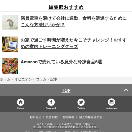
編集部おすすめ
満員電車を避けて会社に通勤、食料を調達するために
こんな方法はいかが？
お家で過ごす時間が増えた今こそチャレンジ！おすす
めの室内トレーニンググッズ
Amazonで売れている意外な冷凍食品6選
記事
ホーム
›
オピニオン
›
コラム
›
TOP
Home
Facebook
Twitter
Instagram
お問合せ
広告掲載
会社概要
個人情報保護方針
紹介した商品/サービスを購入、契約した場合に、
売上の一部が弊社サイトに還元されることがあります。