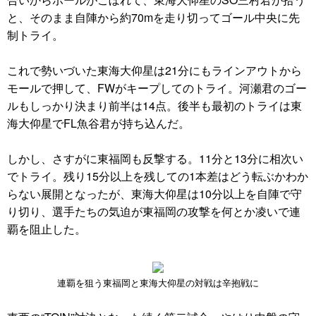
と、そのまま自陣から約70mを走り切ってゴール中央に先
制トライ。
これで勢いづいた東海大仰星は21分にもラインアウトから
モールで押して、FWがキープしてのトライ。河瀬君のゴー
ルもしっかり決まり前半は14点。後半も最初のトライは東
海大仰星でFL魚谷君が持ち込んだ。
しかし、さすがに東福岡も反撃する。11分と13分に相次い
でトライ。残り15分以上を残しての1本差はどう転ぶかわか
らない展開となったが、東海大仰星は10分以上を自陣で守
り切り、選手たちの気迫が東福岡の攻撃を何とか凌いで連
覇を阻止した。
連覇を狙う東福岡と東海大仰星の対戦は辛抱戦に