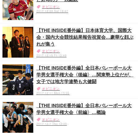
オピニオン
2017.12.30 Sat 19:47
【THE INSIDE番外編】日本体育大学、国際大
会・国内大会競技結果報告祝賀会…豪華な顔ぶ
れが集う
オピニオン
2017.12.15 Fri 12:49
【THE INSIDE番外編】全日本バレーボール大
学男女選手権大会〈後編〉…関東勢上位だが、
女子では地方学連勢も大健闘
オピニオン
2017.12.11 Mon 13:36
【THE INSIDE番外編】全日本バレーボール大
学男女選手権大会〈前編〉…概論
オピニオン
2017.12.7 Thu 12:00