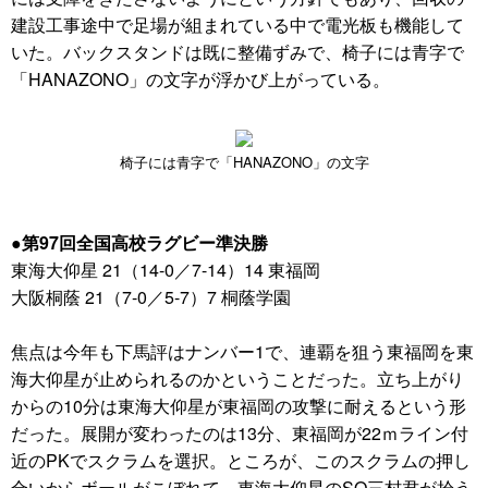
建設工事途中で足場が組まれている中で電光板も機能して
いた。バックスタンドは既に整備ずみで、椅子には青字で
「HANAZONO」の文字が浮かび上がっている。
椅子には青字で「HANAZONO」の文字
●第97回全国高校ラグビー準決勝
東海大仰星 21（14-0／7-14）14 東福岡
大阪桐蔭 21（7-0／5-7）7 桐蔭学園
焦点は今年も下馬評はナンバー1で、連覇を狙う東福岡を東
海大仰星が止められるのかということだった。立ち上がり
からの10分は東海大仰星が東福岡の攻撃に耐えるという形
だった。展開が変わったのは13分、東福岡が22ｍライン付
近のPKでスクラムを選択。ところが、このスクラムの押し
合いからボールがこぼれて、東海大仰星のSO三村君が拾う