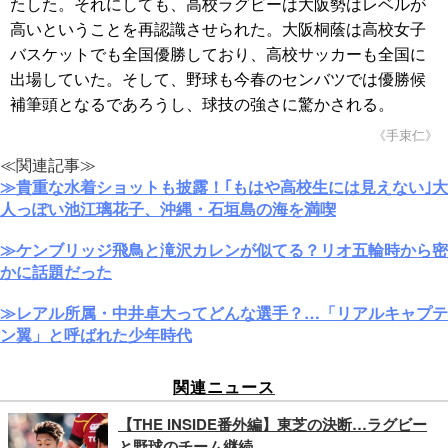
たした。それにしても、高校ラグビーは大阪勢はレベルが
高いということを再認識させられた。大阪桐蔭は高校女子
バスケットでも全国優勝しており、高校サッカーも全国に
出場していた。そして、野球も今春のセンバツでは優勝候
補筆頭となるであろうし、球技の強さに驚かされる。
《手束仁》
≪関連記事≫
≫貴重な水着ショットも披露！｢もはや高校生には見えない｣大
人っぽい池江璃花子、沖縄・石垣島の海を満喫
≫ケンブリッジ飛鳥と滝沢カレンが似てる？リオ五輪時から密
かに話題だった
≫レアル所属・中井卓大ってどんな選手？…「リアルキャプテ
ン翼」と呼ばれた少年時代
関連ニュース
【THE INSIDE番外編】東芝の決断…ラグビー
と野球のチーム継続