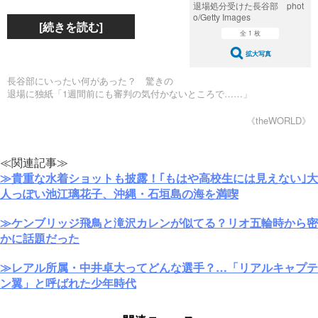
退場処分受けた長谷部 phot
o/Getty Images
[続きを読む]
全 1 枚
拡大写真
長谷部にいったい何があった？ 驚きの
退場に独紙「1週間前にも審判の気付かないところで……」
《theWORLD》
≪関連記事≫
≫貴重な水着ショットも披露！｢もはや高校生には見えない｣大
人っぽい池江璃花子、沖縄・石垣島の海を満喫
≫ケンブリッジ飛鳥と滝沢カレンが似てる？リオ五輪時から密
かに話題だった
≫レアル所属・中井卓大ってどんな選手？…「リアルキャプテ
ン翼」と呼ばれた少年時代