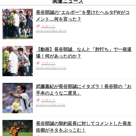
関連ニュース
長谷部誠の“エルボー”を受けたヘルタFWがコ
メント…何を言った？
スポーツ
2018.4.23 Mon 18:15
【動画】長谷部誠、なんと「肘打ち」で一発退
場！何があったのか？
スポーツ
2018.4.22 Sun 17:15
武藤嘉紀が長谷部誠にイタズラ！長谷部の「お
手本のような二度見」
スポーツ
2018.4.14 Sat 12:50
長谷部誠の契約延長に対してコメントした長友
佑都がネタをぶっこむ！