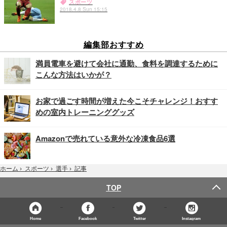
スポーツ
2018.4.8 Sun 15:15
編集部おすすめ
満員電車を避けて会社に通勤、食料を調達するために
こんな方法はいかが？
お家で過ごす時間が増えた今こそチャレンジ！おすす
めの室内トレーニンググッズ
Amazonで売れている意外な冷凍食品6選
記事
ホーム
›
スポーツ
›
選手
›
TOP
Home
Facebook
Twitter
Instagram