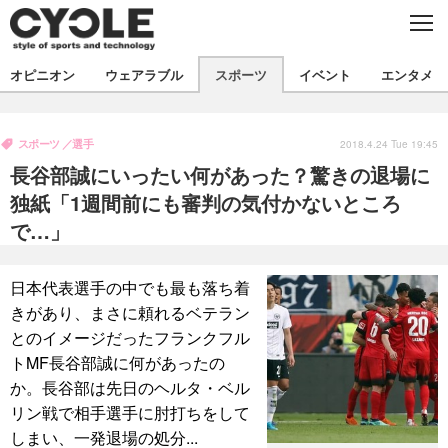
C
L
O
S
新着
E
オピニオン
ウェアラブル
スポーツ
イベント
エンタメ
ビジネス
技術
オピニオン
製品/用品
衣類
スポーツ
選手
コラム
インプレ
2018.4.24 Tue 19:45
デバイス
長谷部誠にいったい何があった？驚きの退場に
飲食
バックナンバー
ボイス
ビジネス
国内
スポーツ
独紙「1週間前にも審判の気付かないところ
で…」
海外
短信
まとめ
イベント
選手
写真
試乗会
スポーツ
エンタメ
日本代表選手の中でも最も落ち着
きがあり、まさに頼れるベテラン
動画
ツアー
文化
芸能
出版／映画
ライフ
とのイメージだったフランクフル
話題
ファッション
社会
政治
トMF長谷部誠に何があったの
か。長谷部は先日のヘルタ・ベル
デザイン
写真
ハウツー
リン戦で相手選手に肘打ちをして
動画
しまい、一発退場の処分...