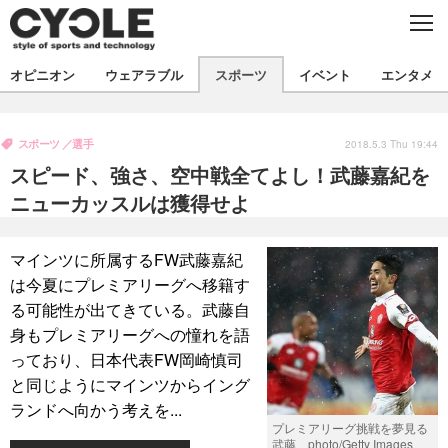
C
L
O
S
新着
E
オピニオン
ウェアラブル
スポーツ
イベント
エンタメ
ビジネス
技術
オピニオン
製品/用品
衣類
スポーツ
選手
コラム
インプレ
2018.5.3 Thu 19:44
デバイス
スピード、強さ、空中戦全てよし！武藤嘉紀を
飲食
バックナンバー
ボイス
ビジネス
国内
スポーツ
ニューカッスルは獲得せよ
海外
短信
まとめ
イベント
マインツに所属するFW武藤嘉紀
選手
写真
試乗会
スポーツ
エンタメ
は今夏にプレミアリーグへ移籍す
る可能性が出てきている。武藤自
動画
ツアー
文化
芸能
出版／映画
ライフ
身もプレミアリーグへの憧れを語
話題
ファッション
社会
政治
っており、日本代表FW岡崎慎司
と同じようにマインツからイング
デザイン
写真
ハウツー
ランドへ向かう考えを...
プレミアリーグ挑戦を夢見る
動画
武藤 photo/Getty Images