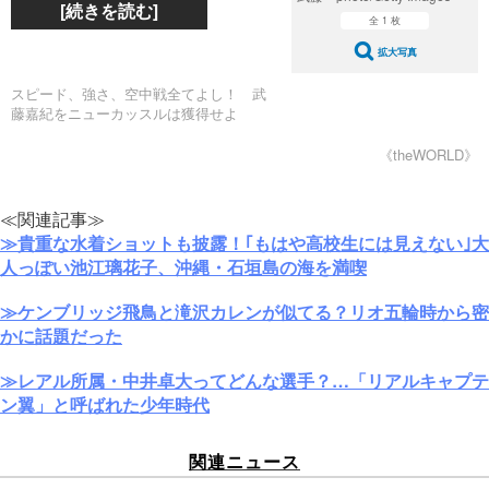
[続きを読む]
全 1 枚
拡大写真
スピード、強さ、空中戦全てよし！ 武
藤嘉紀をニューカッスルは獲得せよ
《theWORLD》
≪関連記事≫
≫貴重な水着ショットも披露！｢もはや高校生には見えない｣大
人っぽい池江璃花子、沖縄・石垣島の海を満喫
≫ケンブリッジ飛鳥と滝沢カレンが似てる？リオ五輪時から密
かに話題だった
≫レアル所属・中井卓大ってどんな選手？…「リアルキャプテ
ン翼」と呼ばれた少年時代
関連ニュース