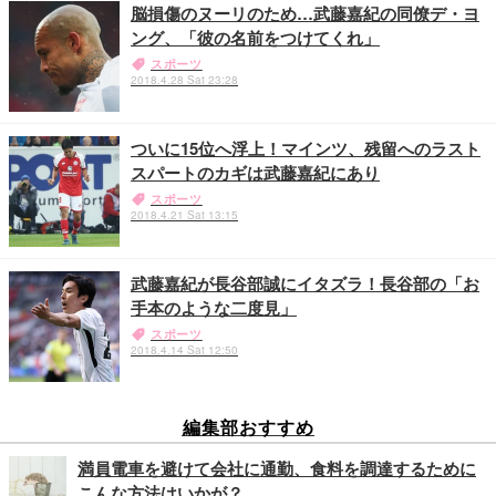
脳損傷のヌーリのため…武藤嘉紀の同僚デ・ヨ
ング、「彼の名前をつけてくれ」
スポーツ
2018.4.28 Sat 23:28
ついに15位へ浮上！マインツ、残留へのラスト
スパートのカギは武藤嘉紀にあり
スポーツ
2018.4.21 Sat 13:15
武藤嘉紀が長谷部誠にイタズラ！長谷部の「お
手本のような二度見」
スポーツ
2018.4.14 Sat 12:50
編集部おすすめ
満員電車を避けて会社に通勤、食料を調達するために
こんな方法はいかが？