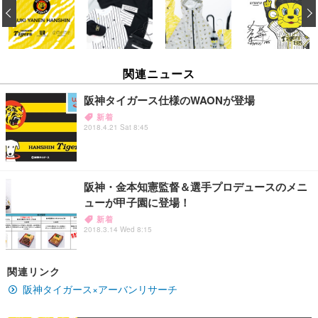
‹
関連ニュース
阪神タイガース仕様のWAONが登場
新着
2018.4.21 Sat 8:45
阪神・金本知憲監督＆選手プロデュースのメニ
ューが甲子園に登場！
新着
2018.3.14 Wed 8:15
関連リンク
阪神タイガース×アーバンリサーチ