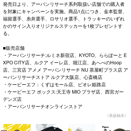
発売日より、アーバンリサーチ系列取扱い店舗での購入者
を対象にキャンペーンを実施。商品1点につき、金本監督、
福留選手、糸井選手、ロサリオ選手、トラッキーのいずれ
かのサイン入りオリジナルステッカーを1枚プレゼントす
る。
■販売店舗
・アーバンリサーチ:ルミネ新宿店、KYOTO、ららぽーと E
XPO CITY店、ルクア イーレ店、堀江店、あへべのHoop
店、三宮店 アメメ アーバンリサーチ NU 茶屋町プラス店 ア
ーバンリサーチストア ルクア大阪店、心斎橋店
・ケービーエフ：くずはモール店、ピオレ姫路店
・ケービーエフ ボックス:天王寺 MIO プラザ店、西宮ガー
デンズ店
・アーバンリサーチオンラインストア
《美坂柚木》