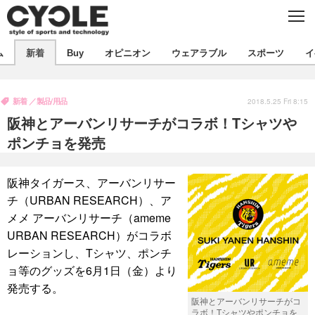
C
L
O
S
新着
E
ム
新着
Buy
オピニオン
ウェアラブル
スポーツ
イ
ビジネス
技術
オピニオン
製品/用品
衣類
新着
製品/用品
コラム
インプレ
2018.5.25 Fri 8:15
デバイス
阪神とアーバンリサーチがコラボ！Tシャツや
飲食
バックナンバー
ボイス
ビジネス
国内
スポーツ
ポンチョを発売
海外
短信
まとめ
イベント
阪神タイガース、アーバンリサー
選手
写真
試乗会
スポーツ
エンタメ
チ（URBAN RESEARCH）、ア
メメ アーバンリサーチ（ameme
動画
ツアー
文化
芸能
出版／映画
ライフ
URBAN RESEARCH）がコラボ
話題
ファッション
社会
政治
レーションし、Tシャツ、ポンチ
ョ等のグッズを6月1日（金）より
デザイン
写真
ハウツー
発売する。
阪神とアーバンリサーチがコ
動画
ラボ！Tシャツやポンチョを