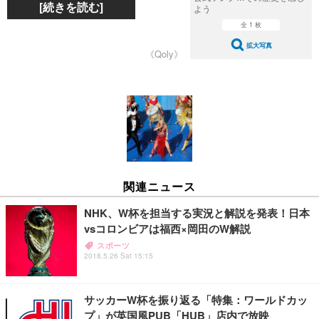
[続きを読む]
よう
全 1 枚
拡大写真
《Qoly》
関連ニュース
NHK、W杯を担当する実況と解説を発表！日本
vsコロンビアは福西×岡田のW解説
スポーツ
2018.5.26 Sat 15:15
サッカーW杯を振り返る「特集：ワールドカッ
プ」が英国風PUB「HUB」店内で放映