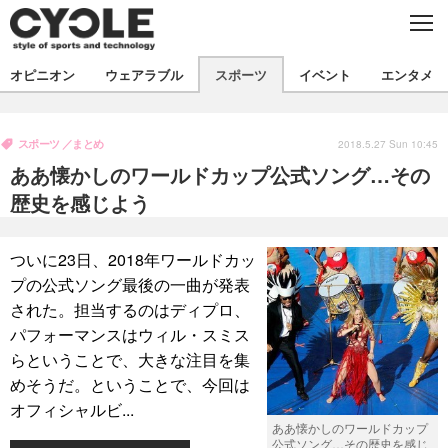
C
L
O
S
新着
E
オピニオン
ウェアラブル
スポーツ
イベント
エンタメ
ビジネス
技術
オピニオン
製品/用品
衣類
スポーツ
まとめ
コラム
インプレ
2018.5.27 Sun 10:45
デバイス
ああ懐かしのワールドカップ公式ソング…その
飲食
バックナンバー
ボイス
ビジネス
国内
スポーツ
歴史を感じよう
海外
短信
まとめ
イベント
ついに23日、2018年ワールドカッ
選手
写真
試乗会
スポーツ
エンタメ
プの公式ソング最後の一曲が発表
された。担当するのはディプロ、
動画
ツアー
文化
芸能
出版／映画
ライフ
パフォーマンスはウィル・スミス
話題
ファッション
社会
政治
らということで、大きな注目を集
めそうだ。ということで、今回は
デザイン
写真
ハウツー
オフィシャルビ...
ああ懐かしのワールドカップ
動画
公式ソング…その歴史を感じ