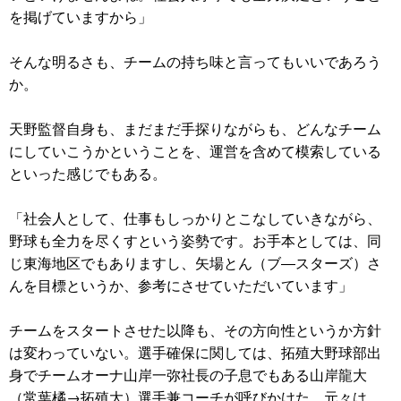
を掲げていますから」
そんな明るさも、チームの持ち味と言ってもいいであろう
か。
天野監督自身も、まだまだ手探りながらも、どんなチーム
にしていこうかということを、運営を含めて模索している
といった感じでもある。
「社会人として、仕事もしっかりとこなしていきながら、
野球も全力を尽くすという姿勢です。お手本としては、同
じ東海地区でもありますし、矢場とん（ブ―スターズ）さ
んを目標というか、参考にさせていただいています」
チームをスタートさせた以降も、その方向性というか方針
は変わっていない。選手確保に関しては、拓殖大野球部出
身でチームオーナ山岸一弥社長の子息でもある山岸龍大
（常葉橘→拓殖大）選手兼コーチが呼びかけた。元々は、