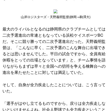
山岸ロジスターズ・天野義明監督(静岡→駒澤大)
最大のライバルとなるのは静岡県のクラブチームとしては
二次予選進出の常連ともなっている浜松ケイスポーツBC
だ。そこに競り勝っての二次予選進出だった。天野義明監
督は、「こんなに早く、二次予選のこんな舞台に出場でき
るとは思いませんでした。平日の試合ですから、全員有給
休暇をとっての出場となっています」と、チーム事情を語
りながらもまずは早々と全国への切符を争える檜舞台への
進出を果たせたことに対しては満足していた。
そして、自身が全力疾走したことについては、こう言って
いた。
「選手がはやし立てるものですから、戻りは全力疾走しな
いといけませんよね。社会人野球でも全力疾走ということ