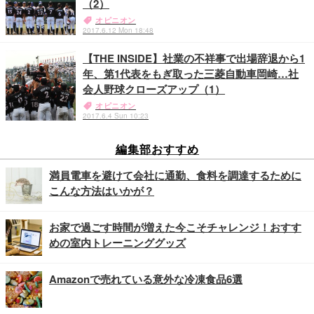
（2）
オピニオン
2017.6.12 Mon 18:48
【THE INSIDE】社業の不祥事で出場辞退から1
年、第1代表をもぎ取った三菱自動車岡崎…社
会人野球クローズアップ（1）
オピニオン
2017.6.4 Sun 10:23
編集部おすすめ
満員電車を避けて会社に通勤、食料を調達するために
こんな方法はいかが？
お家で過ごす時間が増えた今こそチャレンジ！おすす
めの室内トレーニンググッズ
Amazonで売れている意外な冷凍食品6選