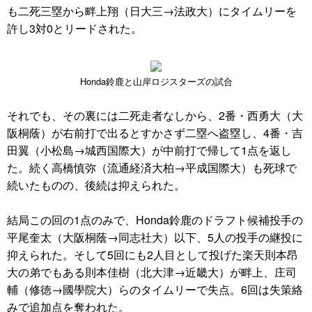
も二死三塁から畔上翔（日大三→法政大）にタイムリーを
許し3対0とリードされた。
Honda鈴鹿と山岸ロジスターズの試合
それでも、その裏には二死走者なしから、2番・西勇大（大
阪桐蔭）が右前打で出るとすかさず二塁へ盗塁し、4番・吉
田翼（小松島→城西国際大）が中前打で帰して1点を返し
た。続く高橋慎弥（流通経済大柏→平成国際大）も死球で
続いたものの、後続は抑えられた。
結局この回の1点のみで、Honda鈴鹿のドラフト候補投手の
平尾奎太（大阪桐蔭→同志社大）以下、5人の投手の継投に
抑えられた。そして5回にも2人目として投げた楽天則本昂
大の弟でもある則本佳樹（北大津→近畿大）が畔上、庄司
輔（修徳→國學院大）らのタイムリーで失点。6回は失策絡
みで追加点を奪われた。