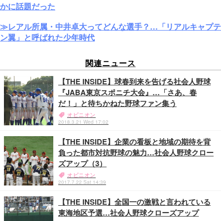
かに話題だった
≫レアル所属・中井卓大ってどんな選手？…「リアルキャプテ
ン翼」と呼ばれた少年時代
関連ニュース
【THE INSIDE】球春到来を告げる社会人野球
『JABA東京スポニチ大会』…「さあ、春
だ！」と待ちかねた野球ファン集う
オピニオン
2018.3.21 Wed 17:02
【THE INSIDE】企業の看板と地域の期待を背
負った都市対抗野球の魅力…社会人野球クロー
ズアップ（3）
オピニオン
2017.7.22 Sat 14:39
【THE INSIDE】全国一の激戦と言われている
東海地区予選…社会人野球クローズアップ