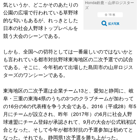
Honda鈴鹿・山岸ロジスター
気というか、どこかそのあたりの
ズ
公園の広場で行われている草野球
全 16 枚
的な匂いもあるが、れっきとした
拡大写真
日本の社会人野球トップレベルを
競う大会のシーンである。
しかも、全国への切符としては一番厳しいのではないかと
も言われている都市対抗野球東海地区の二次予選での試合
である。そこに、今年初めて出場した島田市の山岸ロジス
ターズのワンシーンである。
東海地区の二次予選は企業チーム13と、愛知と静岡に、岐
阜・三重の東海4県のうちの3つのクラブチームが加わって
の16分の6の代表権を争う大会である。2016（平成28）年5
月にチームが設立され、昨年（2017年）の6月に社会人野
球連盟にチーム登録が承認されて、9月の大会が公式戦初試
合となった。そして今年が都市対抗の予選参加は初めてと
なった。それでも、静岡県1次予選を勝ち上がった。