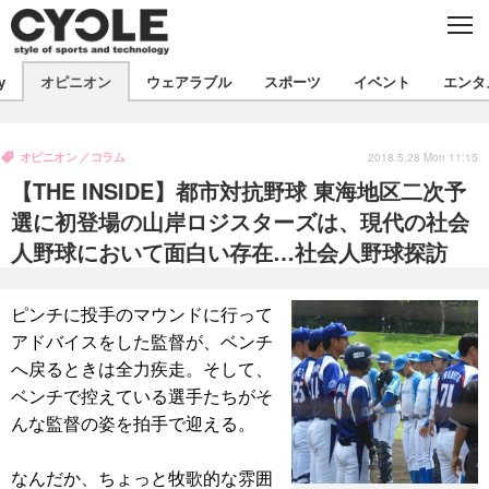
C
L
O
S
新着
E
y
オピニオン
ウェアラブル
スポーツ
イベント
エンタ
ビジネス
技術
オピニオン
製品/用品
衣類
オピニオン
コラム
コラム
インプレ
2018.5.28 Mon 11:15
デバイス
【THE INSIDE】都市対抗野球 東海地区二次予
飲食
バックナンバー
ボイス
ビジネス
国内
スポーツ
選に初登場の山岸ロジスターズは、現代の社会
人野球において面白い存在…社会人野球探訪
海外
短信
まとめ
イベント
選手
写真
試乗会
スポーツ
エンタメ
ピンチに投手のマウンドに行って
アドバイスをした監督が、ベンチ
動画
ツアー
文化
芸能
出版／映画
ライフ
へ戻るときは全力疾走。そして、
話題
ファッション
社会
政治
ベンチで控えている選手たちがそ
んな監督の姿を拍手で迎える。
デザイン
写真
ハウツー
動画
なんだか、ちょっと牧歌的な雰囲