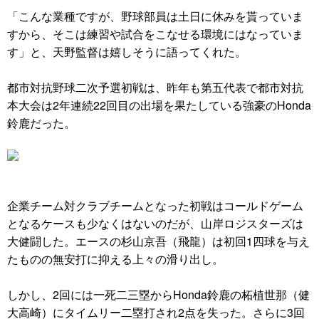
「こんな業種ですが、野球部員は土日に休みを貰っていま
すから、そこは練習や試合をこなせる環境にはなっていま
す」と、天野監督は嬉しそうに語ってくれた。
都市対抗野球二次予選初戦は、昨年も第五代表で都市対抗
本大会は2年連続22回目の出場を果たしている強豪のHonda
鈴鹿だった。
企業チーム対クラブチームとなった初戦はコールドゲーム
となるケースも少なくはないのだが、山岸ロジスターズは
大健闘した。エースの杉山京吾（飛龍）は初回1四球を与え
たものの無安打に抑える上々の滑り出し。
しかし、2回には一死二三塁からHonda鈴鹿の柘植世那（健
大高崎）にタイムリー二塁打され2点を失った。さらに3回