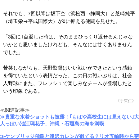
それでも、7回以降は坂下空（浜松西→静岡大）と芝崎純平
（埼玉栄→平成国際大）が0に抑える健闘を見せた。
「3回に1点返した時は、そのままひっくり返せるんじゃな
いかとも思いましたけれども、そんなには甘くありません
でした」
苦笑しながらも、天野監督はいい戦いができたという感触
を得ていたという表情だった。この日の戦いぶりは、社会
人野球にまた、フレッシュで楽しみなチームが登場したと
いう印象である。
《手束仁》
≪関連記事≫
≫貴重な水着ショットも披露！｢もはや高校生には見えない｣大
人っぽい池江璃花子、沖縄・石垣島の海を満喫
≫ケンブリッジ飛鳥と滝沢カレンが似てる？リオ五輪時から密