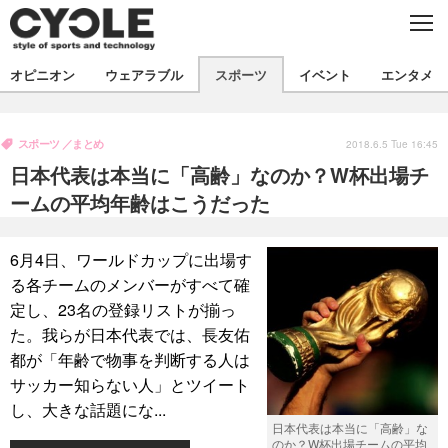
C
L
O
S
新着
E
オピニオン
ウェアラブル
スポーツ
イベント
エンタメ
ビジネス
技術
オピニオン
製品/用品
衣類
スポーツ
まとめ
コラム
インプレ
2018.6.5 Tue 16:45
デバイス
日本代表は本当に「高齢」なのか？W杯出場チ
飲食
バックナンバー
ボイス
ビジネス
国内
スポーツ
ームの平均年齢はこうだった
海外
短信
まとめ
イベント
6月4日、ワールドカップに出場す
選手
写真
試乗会
スポーツ
エンタメ
る各チームのメンバーがすべて確
定し、23名の登録リストが揃っ
動画
ツアー
文化
芸能
出版／映画
ライフ
た。我らが日本代表では、長友佑
話題
ファッション
社会
政治
都が「年齢で物事を判断する人は
サッカー知らない人」とツイート
デザイン
写真
ハウツー
し、大きな話題にな...
日本代表は本当に「高齢」な
動画
のか？W杯出場チームの平均