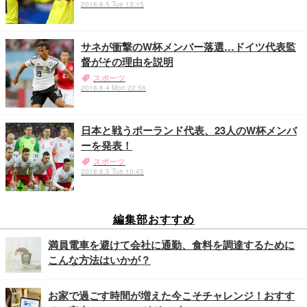
2018.6.5 Tue 13:15
サネが衝撃のW杯メンバー落選…ドイツ代表監
督がその理由を説明
スポーツ
2018.6.4 Mon 22:56
日本と戦うポーランド代表、23人のW杯メンバ
ーを発表！
スポーツ
2018.6.5 Tue 10:45
編集部おすすめ
満員電車を避けて会社に通勤、食料を調達するために
こんな方法はいかが？
お家で過ごす時間が増えた今こそチャレンジ！おすす