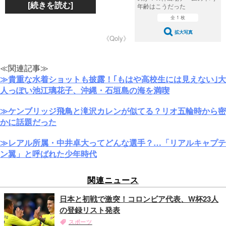
[続きを読む]
年齢はこうだった
全 1 枚
拡大写真
《Qoly》
≪関連記事≫
≫貴重な水着ショットも披露！｢もはや高校生には見えない｣大
人っぽい池江璃花子、沖縄・石垣島の海を満喫
≫ケンブリッジ飛鳥と滝沢カレンが似てる？リオ五輪時から密
かに話題だった
≫レアル所属・中井卓大ってどんな選手？…「リアルキャプテ
ン翼」と呼ばれた少年時代
関連ニュース
日本と初戦で激突！コロンビア代表、W杯23人
の登録リスト発表
スポーツ