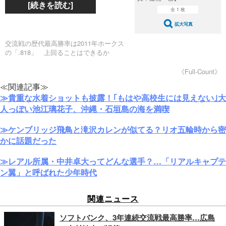
[続きを読む]
全 1 枚
拡大写真
交流戦の歴代最高勝率は2011年ホークス
の「.818」 上回ることはできるか
《Full-Count》
≪関連記事≫
≫貴重な水着ショットも披露！｢もはや高校生には見えない｣大
人っぽい池江璃花子、沖縄・石垣島の海を満喫
≫ケンブリッジ飛鳥と滝沢カレンが似てる？リオ五輪時から密
かに話題だった
≫レアル所属・中井卓大ってどんな選手？…「リアルキャプテ
ン翼」と呼ばれた少年時代
関連ニュース
ソフトバンク、3年連続交流戦最高勝率…広島