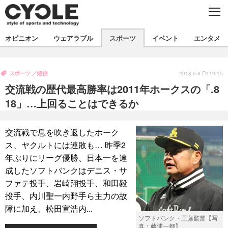
C
L
O
S
新着
E
オピニオン
ウェアラブル
スポーツ
イベント
エンタメ
ビジネス
技術
オピニオン
製品/用品
衣類
スポーツ
短信
コラム
インプレ
2018.6.8 Fri 19:15
デバイス
交流戦の歴代最高勝率は2011年ホークスの「.8
飲食
バックナンバー
ボイス
ビジネス
国内
スポーツ
18」…上回ることはできるか
海外
短信
まとめ
イベント
交流戦で息を吹き返したホーク
選手
写真
試乗会
スポーツ
エンタメ
ス、ヤクルトには連敗も… 昨季2
年ぶりにリーグ優勝、日本一を達
動画
ツアー
文化
芸能
出版／映画
ライフ
成したソフトバンクはデニス・サ
話題
ファッション
社会
政治
ファテ投手、岩崎翔投手、和田毅
投手、内川聖一内野手ら主力の故
デザイン
写真
ハウツー
障に加え、松田宣浩内...
ソフトバンク・工藤監督【写
動画
真：藤浦一都】