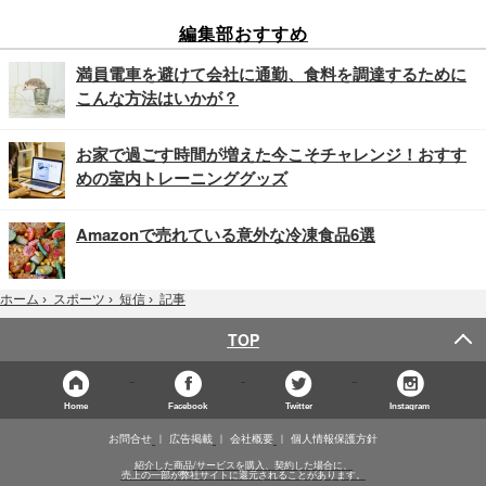
編集部おすすめ
満員電車を避けて会社に通勤、食料を調達するために
こんな方法はいかが？
お家で過ごす時間が増えた今こそチャレンジ！おすす
めの室内トレーニンググッズ
Amazonで売れている意外な冷凍食品6選
記事
ホーム
›
スポーツ
›
短信
›
TOP
Home
Facebook
Twitter
Instagram
お問合せ
広告掲載
会社概要
個人情報保護方針
紹介した商品/サービスを購入、契約した場合に、
売上の一部が弊社サイトに還元されることがあります。