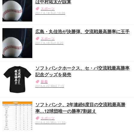
は中村祐太が誤算
スポーツ
2017.6.18 Sun 19:28
広島・丸佳浩が決勝弾、交流戦最高勝率に王手
スポーツ
2017.6.18 Sun 0:20
ソフトバンクホークス、セ・パ交流戦最高勝率
記念グッズを発売
新着
2016.6.22 Wed 7:15
ソフトバンク、2年連続6度目の交流戦最高勝
率…12球団唯一の勝率7割超え
スポーツ
2016.6.20 Mon 11:53