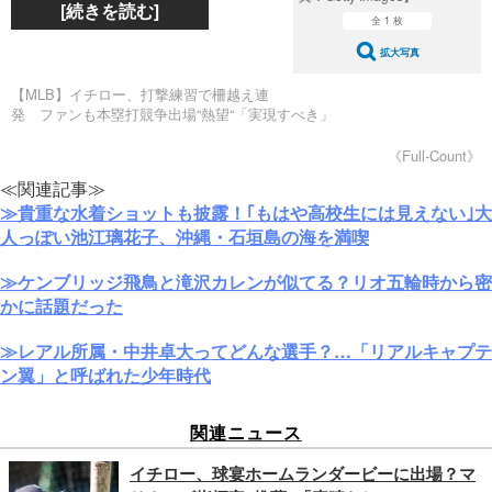
[続きを読む]
全 1 枚
拡大写真
【MLB】イチロー、打撃練習で柵越え連
発 ファンも本塁打競争出場“熱望“「実現すべき」
《Full-Count》
≪関連記事≫
≫貴重な水着ショットも披露！｢もはや高校生には見えない｣大
人っぽい池江璃花子、沖縄・石垣島の海を満喫
≫ケンブリッジ飛鳥と滝沢カレンが似てる？リオ五輪時から密
かに話題だった
≫レアル所属・中井卓大ってどんな選手？…「リアルキャプテ
ン翼」と呼ばれた少年時代
関連ニュース
イチロー、球宴ホームランダービーに出場？マ