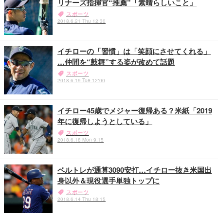
リナーズ指揮官“推薦”「素晴らしいこと」
スポーツ
2018.6.21 Thu 12:30
イチローの「習慣」は「笑顔にさせてくれる」
…仲間を“鼓舞”する姿が改めて話題
スポーツ
2018.6.19 Tue 12:00
イチロー45歳でメジャー復帰ある？米紙「2019
年に復帰しようとしている」
スポーツ
2018.6.18 Mon 9:15
ベルトレが通算3090安打…イチロー抜き米国出
身以外＆現役選手単独トップに
スポーツ
2018.6.14 Thu 18:15