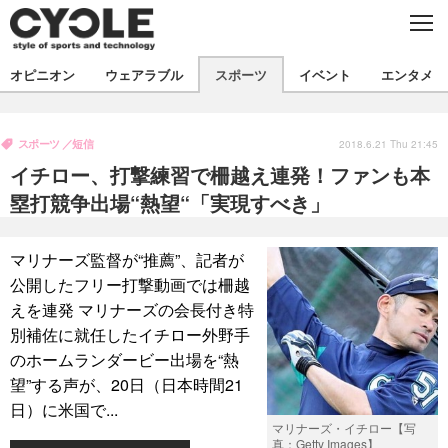
C
L
O
S
新着
E
オピニオン
ウェアラブル
スポーツ
イベント
エンタメ
ビジネス
技術
オピニオン
製品/用品
衣類
スポーツ
短信
コラム
インプレ
2018.6.21 Thu 21:45
デバイス
イチロー、打撃練習で柵越え連発！ファンも本
飲食
バックナンバー
ボイス
ビジネス
国内
スポーツ
塁打競争出場“熱望“「実現すべき」
海外
短信
まとめ
イベント
マリナーズ監督が“推薦”、記者が
選手
写真
試乗会
スポーツ
エンタメ
公開したフリー打撃動画では柵越
えを連発 マリナーズの会長付き特
動画
ツアー
文化
芸能
出版／映画
ライフ
別補佐に就任したイチロー外野手
話題
ファッション
社会
政治
のホームランダービー出場を“熱
望”する声が、20日（日本時間21
デザイン
写真
ハウツー
日）に米国で...
マリナーズ・イチロー【写
動画
真：Getty Images】