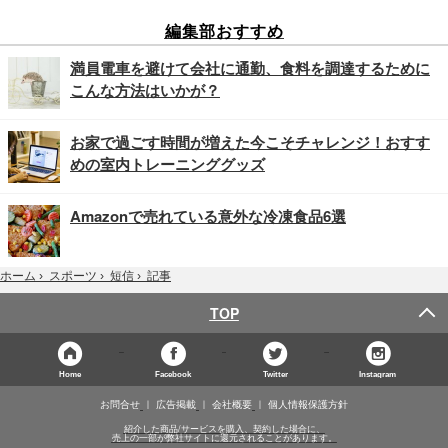
編集部おすすめ
満員電車を避けて会社に通勤、食料を調達するために
こんな方法はいかが？
お家で過ごす時間が増えた今こそチャレンジ！おすす
めの室内トレーニンググッズ
Amazonで売れている意外な冷凍食品6選
記事
ホーム
›
スポーツ
›
短信
›
TOP
Home
Facebook
Twitter
Instagram
お問合せ
広告掲載
会社概要
個人情報保護方針
紹介した商品/サービスを購入、契約した場合に、
売上の一部が弊社サイトに還元されることがあります。