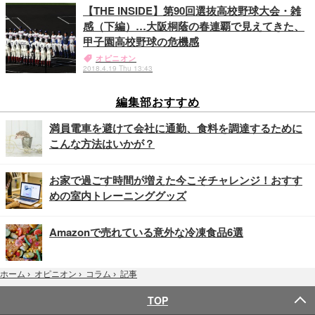
【THE INSIDE】第90回選抜高校野球大会・雑
感（下編）…大阪桐蔭の春連覇で見えてきた、
甲子園高校野球の危機感
オピニオン
2018.4.19 Thu 13:43
編集部おすすめ
満員電車を避けて会社に通勤、食料を調達するために
こんな方法はいかが？
お家で過ごす時間が増えた今こそチャレンジ！おすす
めの室内トレーニンググッズ
Amazonで売れている意外な冷凍食品6選
記事
ホーム
›
オピニオン
›
コラム
›
TOP