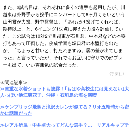
また、2試合目は、それぞれに多くの選手も起用したが、川
越東は外野手から投手にコンバートして8ヶ月くらいという
山田君が力投。野中監督は、「あれだけ投げてくれれば、
期待以上」と、6イニング1失点に抑えた力投を評価してい
た。この試合は10対2で川越東が石川君、中本君などの本塁
打もあって圧倒した。佼成学園も堀口君の本塁打も出た
が、「ちょっと甘いと、打たれますね。層の差が出てしま
った」と言っていたが、それでもお互いに守りでの好プレ
ーも出て、いい雰囲気の試合だった。
《手束仁》
≪関連記事≫
≫貴重な水着ショットも披露！｢もはや高校生には見えない｣大
人っぽい池江璃花子、沖縄・石垣島の海を満喫
≫ケンブリッジ飛鳥と滝沢カレンが似てる？リオ五輪時から密
かに話題だった
≫レアル所属・中井卓大ってどんな選手？…「リアルキャプテ