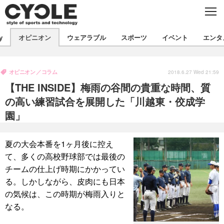
C
L
O
S
新着
E
y
オピニオン
ウェアラブル
スポーツ
イベント
エンタ
ビジネス
技術
オピニオン
製品/用品
衣類
オピニオン
コラム
コラム
インプレ
2018.6.27 Wed 21:59
デバイス
【THE INSIDE】梅雨の谷間の貴重な時間、質
飲食
バックナンバー
ボイス
ビジネス
国内
スポーツ
の高い練習試合を展開した「川越東・佼成学
園」
海外
短信
まとめ
イベント
選手
写真
試乗会
スポーツ
エンタメ
夏の大会本番を1ヶ月後に控え
て、多くの高校野球部では最後の
動画
ツアー
文化
芸能
出版／映画
ライフ
チームの仕上げ時期にかかってい
話題
ファッション
社会
政治
る。しかしながら、皮肉にも日本
の気候は、この時期が梅雨入りと
デザイン
写真
ハウツー
なる。
動画