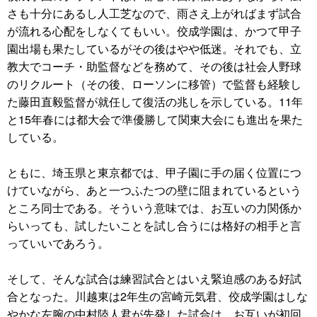
さも十分にあるし人工芝なので、雨さえ上がればまず試合
が流れる心配をしなくてもいい。佼成学園は、かつて甲子
園出場も果たしているがその後はやや低迷。それでも、立
教大でコーチ・助監督などを務めて、その後は社会人野球
のリクルート（その後、ローソンに移管）で監督も経験し
た藤田直毅監督が就任して復活の兆しを示している。11年
と15年春には都大会で準優勝して関東大会にも進出を果た
している。
ともに、埼玉県と東京都では、甲子園に手の届く位置につ
けていながら、あと一つふたつの壁に阻まれているという
ところ同士である。そういう意味では、お互いの力関係か
らいっても、試したいことを試し合うには格好の相手と言
っていいであろう。
そして、そんな試合は練習試合とはいえ緊迫感のある好試
合となった。川越東は2年生の宮崎元気君、佼成学園はしな
やかな左腕の中村陸人君が先発した試合は、お互いが初回