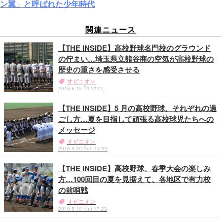
ン翼」と呼ばれた少年時代
関連ニュース
【THE INSIDE】高校野球名門校のグラウンド
の佇まい…埼玉県立熊谷商の空気が高校野球の
歴史の重さを感受させる
オピニオン
2018.6.15 Fri 12:00
【THE INSIDE】5 月の高校野球、それぞれの過
ごし方…夏を目指して頑張る高校球児たちへの
メッセージ
オピニオン
2018.5.20 Sun 14:53
【THE INSIDE】高校野球、春季大会の楽しみ
方…100回目の夏を見据えて、各地区で有力校
の前哨戦
オピニオン
2018.5.10 Thu 17:23