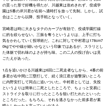
の貰った形で好機を得たが、川越東は攻めきれず、佼成学
園は5番の岸川君が右前へ適時打を放って先制。しかし、試
合はここから以降、投手戦となっていく。
宮崎君は時に大きなタテのカーブが有効で、佼成学園打線
に的を絞らせない。三振を奪うというよりは、上手に打ち
気をかわしていく投球術だ。これに対して中村君は178cm7
0kgでやや線が細いかなという印象ではあるが、スラリとし
た体躯で切れ味のよさが持ち味。この二人の投げ合いは見
ごたえがあった。
1点を追いかける川越東は6回に二死走者なしから、4番の前
多君が右中間に三塁打して、続く浪江君が遊撃深いところ
に内野安打して同点に追いついた。中村君としては、失投
というよりは簡単に二死としたところで、ちょっと安易に
ストライクを取りに行ったところを狙い打たれたといった
ところだった。もちろん、それを逃さなかった前多君が素
晴らしかったと言っていいだろう。