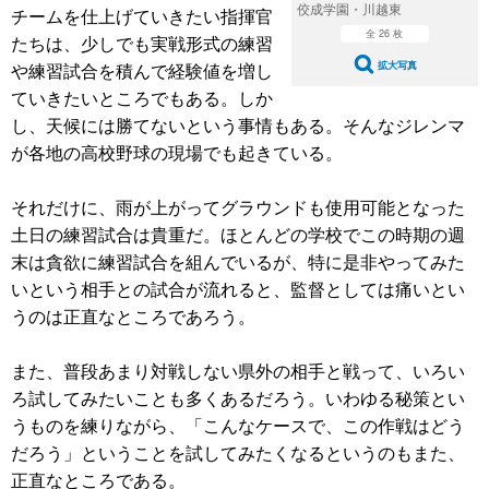
佼成学園・川越東
チームを仕上げていきたい指揮官
全 26 枚
たちは、少しでも実戦形式の練習
や練習試合を積んで経験値を増し
拡大写真
ていきたいところでもある。しか
し、天候には勝てないという事情もある。そんなジレンマ
が各地の高校野球の現場でも起きている。
それだけに、雨が上がってグラウンドも使用可能となった
土日の練習試合は貴重だ。ほとんどの学校でこの時期の週
末は貪欲に練習試合を組んでいるが、特に是非やってみた
いという相手との試合が流れると、監督としては痛いとい
うのは正直なところであろう。
また、普段あまり対戦しない県外の相手と戦って、いろい
ろ試してみたいことも多くあるだろう。いわゆる秘策とい
うものを練りながら、「こんなケースで、この作戦はどう
だろう」ということを試してみたくなるというのもまた、
正直なところである。