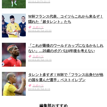
2018.6.29 Fri 20:15
W杯フランス代表、コイツらこれから来るぞ！
隠れた「超タレント」たち
スポーツ
2018.6.26 Tue 20:00
「これが最後のワールドカップになるかもしれ
ない」…25歳のポグバは4年後を考えない
スポーツ
2018.6.26 Tue 10:15
タレント多すぎ！W杯で「フランス出身だが他
の国を選んだ選手」ベストイレブン
スポーツ
2018.6.26 Tue 8:15
編集部おすすめ