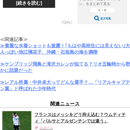
[続きを読む]
ン」をまとめて見る
全 1 枚
拡大写真
《Qoly》
≪関連記事≫
≫貴重な水着ショットも披露！｢もはや高校生には見えない｣大
人っぽい池江璃花子、沖縄・石垣島の海を満喫
≫ケンブリッジ飛鳥と滝沢カレンが似てる？リオ五輪時から密
かに話題だった
≫レアル所属・中井卓大ってどんな選手？…「リアルキャプテ
ン翼」と呼ばれた少年時代
関連ニュース
フランスはメッシをどう抑え込む？ウムティテ
ィ「バルサとアルゼンチンでは違う」
スポーツ