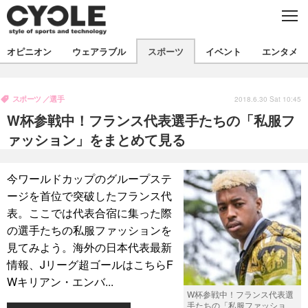
C
L
O
S
新着
E
オピニオン
ウェアラブル
スポーツ
イベント
エンタメ
ビジネス
技術
オピニオン
製品/用品
衣類
スポーツ
選手
コラム
インプレ
2018.6.30 Sat 10:45
デバイス
W杯参戦中！フランス代表選手たちの「私服フ
飲食
バックナンバー
ボイス
ビジネス
国内
スポーツ
ァッション」をまとめて見る
海外
短信
まとめ
イベント
今ワールドカップのグループステ
選手
写真
試乗会
スポーツ
エンタメ
ージを首位で突破したフランス代
表。ここでは代表合宿に集った際
動画
ツアー
文化
芸能
出版／映画
ライフ
の選手たちの私服ファッションを
話題
ファッション
社会
政治
見てみよう。海外の日本代表最新
情報、Jリーグ超ゴールはこちらF
デザイン
写真
ハウツー
Wキリアン・エンバ...
W杯参戦中！フランス代表選
動画
手たちの「私服ファッショ