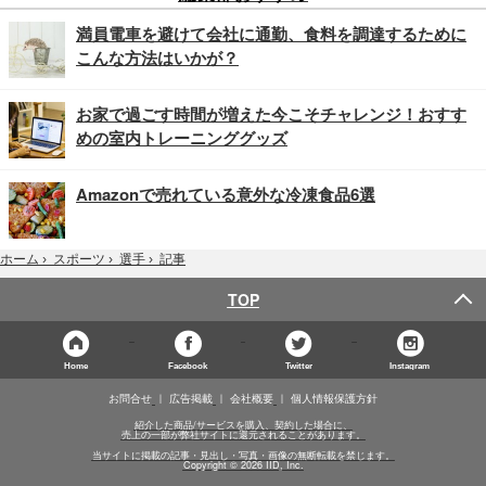
満員電車を避けて会社に通勤、食料を調達するために
こんな方法はいかが？
お家で過ごす時間が増えた今こそチャレンジ！おすす
めの室内トレーニンググッズ
Amazonで売れている意外な冷凍食品6選
記事
ホーム
›
スポーツ
›
選手
›
TOP
Home
Facebook
Twitter
Instagram
お問合せ
広告掲載
会社概要
個人情報保護方針
紹介した商品/サービスを購入、契約した場合に、
売上の一部が弊社サイトに還元されることがあります。
当サイトに掲載の記事・見出し・写真・画像の無断転載を禁じます。
Copyright © 2026 IID, Inc.