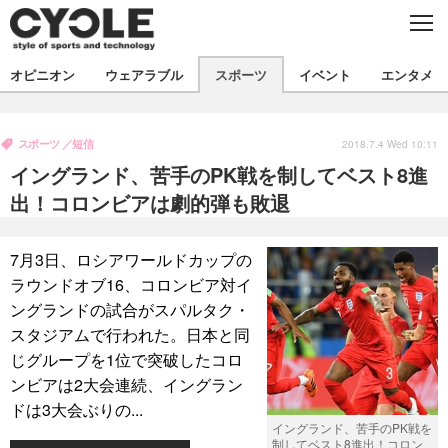
C
L
O
S
新着
E
オピニオン
ウェアラブル
スポーツ
イベント
エンタメ
ビジネス
技術
オピニオン
製品/用品
衣類
スポーツ
短信
コラム
インプレ
2018.7.4 Wed 10:11
デバイス
イングランド、苦手のPK戦を制してベスト8進
飲食
バックナンバー
ボイス
ビジネス
国内
スポーツ
出！コロンビアは劇的弾も敗退
海外
短信
まとめ
イベント
7月3日、ロシアワールドカップの
選手
写真
試乗会
スポーツ
エンタメ
ラウンドオブ16、コロンビア対イ
ングランドの試合がスパルタク・
動画
ツアー
文化
芸能
出版／映画
ライフ
スタジアムで行われた。日本と同
話題
ファッション
社会
政治
じグループを1位で突破したコロ
ンビアは2大会連続、イングラン
デザイン
写真
ハウツー
ドは3大会ぶりの...
イングランド、苦手のPK戦を
動画
制してベスト8進出！コロン