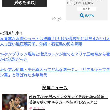
[続きを読む]
ビアは劇的弾も敗退
全 1 枚
拡大写真
《Qoly》
≪関連記事≫
≫貴重な水着ショットも披露！｢もはや高校生には見えない｣大
人っぽい池江璃花子、沖縄・石垣島の海を満喫
≫ケンブリッジ飛鳥と滝沢カレンが似てる？リオ五輪時から密
かに話題だった
≫レアル所属・中井卓大ってどんな選手？…「リアルキャプテ
ン翼」と呼ばれた少年時代
関連ニュース
超苦手なPK戦へイングランド代表が準備開始！
英紙が明かすキッカーを任される5人とは
スポーツ