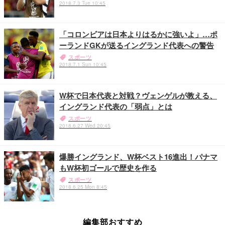
2018.7.3 Tue 10:45
「コロンビアは日本よりはるかに強いよ」…ポ
ーランドGKが送るイングランド代表への警告
スポーツ
2018.7.1 Sun 10:45
W杯で日本代表と対戦？ヴェンゲルが教える、
イングランド代表の「弱点」とは
スポーツ
2018.6.27 Wed 20:45
爆勝イングランド、W杯ベスト16進出！パナマ
もW杯初ゴールで歴史を作る
スポーツ
2018.6.25 Mon 8:45
編集部おすすめ