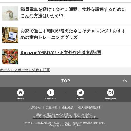
満員電車を避けて会社に通勤、食料を調達するために
こんな方法はいかが？
お家で過ごす時間が増えた今こそチャレンジ！おすす
めの室内トレーニンググッズ
Amazonで売れている意外な冷凍食品6選
記事
ホーム
›
スポーツ
›
短信
›
TOP
Home
Facebook
Twitter
Instagram
お問合せ
広告掲載
会社概要
個人情報保護方針
紹介した商品/サービスを購入、契約した場合に、
売上の一部が弊社サイトに還元されることがあります。
当サイトに掲載の記事・見出し・写真・画像の無断転載を禁じます。
Copyright © 2026 IID, Inc.