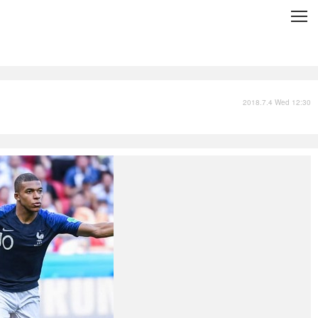
C
L
O
S
E
技術
衣類
インプレ
2018.7.4 Wed 12:30
バックナンバー
国内
まとめ
写真
スポーツ
文化
出版／映画
ファッション
政治
写真