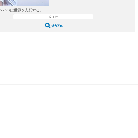
ンバペは世界を支配する」
全 1 枚
拡大写真