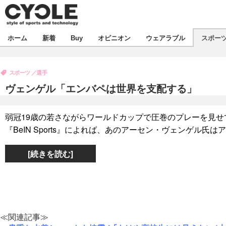
新着
ホーム
新着
Buy
オピニオン
ウェアラブル
スポー
ビジネス
オピニオン
製品/用品
スポーツ
選手
コラム
デバイス
ヴェンゲル「エンバペは世界を支配する」
飲食
ボイス
ビジネス
スポーツ
海外
弱冠19歳の若さながらワールドカップで圧巻のプレーを見せ
短信
イベント
『BeIN Sports』によれば、あのアーセン・ヴェンゲル氏は
選手
試乗会
エンタメ
[続きを読む]
動画
ツアー
芸能
ライフ
話題
社会
デザイン
ハウツー
≪関連記事≫
動画