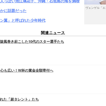
大人っぽい池江璃花子、沖縄・石垣島の海を満喫
ヴェンゲル「エ
かに話題だった
ン翼」と呼ばれた少年時代
関連ニュース
旋風巻き起こした10代のスター選手たち
く心も広い！W杯の賞金全額寄付へ
れた「超タレント」たち