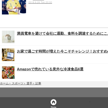
2018.6.26 Tue 20:00
満員電車を避けて会社に通勤、食料を調達するためにこ
お家で過ごす時間が増えた今こそチャレンジ！おすすめ
Amazonで売れている意外な冷凍食品6選
記事
ホーム
›
スポーツ
›
選手
›
Home