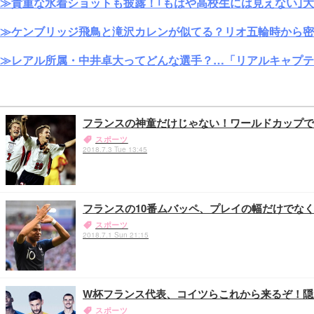
≫貴重な水着ショットも披露！｢もはや高校生には見えない｣
≫ケンブリッジ飛鳥と滝沢カレンが似てる？リオ五輪時から密
≫レアル所属・中井卓大ってどんな選手？…「リアルキャプテ
フランスの神童だけじゃない！ワールドカップで
スポーツ
2018.7.3 Tue 13:45
フランスの10番ムバッペ、プレイの幅だけでな
スポーツ
2018.7.1 Sun 21:15
W杯フランス代表、コイツらこれから来るぞ！隠
スポーツ