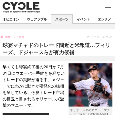
C
L
O
S
新着
E
オピニオン
ウェアラブル
スポーツ
イベント
エンタメ
ビジネス
技術
オピニオン
製品/用品
衣類
スポーツ
短信
コラム
インプレ
2018.7.17 Tue 21:45
デバイス
球宴マチャドのトレード間近と米報道…フィリ
飲食
バックナンバー
ボイス
ビジネス
国内
スポーツ
ーズ、ドジャースらが有力候補
海外
短信
まとめ
イベント
早くても球宴終了後の20日か 7月
選手
写真
試乗会
スポーツ
エンタメ
31日にウエーバー手続きを経ない
トレードの期限が迫る中、メジャ
動画
ツアー
文化
芸能
出版／映画
ライフ
ーでにわかに動きが活発化の様相
話題
ファッション
社会
政治
を呈している。今夏トレード市場
の目玉と目されるオリオールズ遊
デザイン
写真
ハウツー
撃のマニー・マ...
オリオールズのマニー・マチ
動画
ャド【写真：Getty Images】