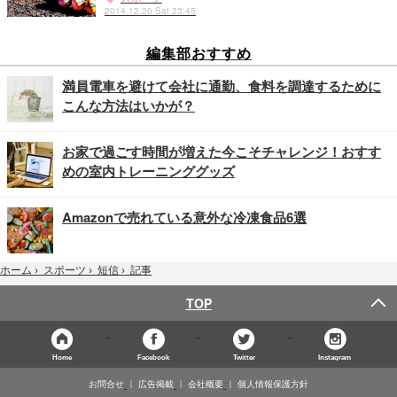
2014.12.20 Sat 23:45
編集部おすすめ
満員電車を避けて会社に通勤、食料を調達するために
こんな方法はいかが？
お家で過ごす時間が増えた今こそチャレンジ！おすす
めの室内トレーニンググッズ
Amazonで売れている意外な冷凍食品6選
記事
ホーム
›
スポーツ
›
短信
›
TOP
Home
Facebook
Twitter
Instagram
お問合せ
広告掲載
会社概要
個人情報保護方針