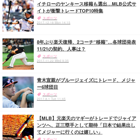
イチローのヤンキース移籍も選出…MLB公式サ
イトが衝撃トレードTOP10特集
スポーツ
2017.12.18 Mon 14:15
8年ぶり楽天復帰、2コーチ“移籍”…各球団発表
11/21の契約、人事は？
スポーツ
2017.11.22 Wed 9:35
青木宣親がブルージェイズにトレード、メジャ
ー6球団目
スポーツ
2017.8.1 Tue 11:45
【MLB】元楽天のマギーがトレードでジャイア
ンツへ、正三塁手として期待「日本で結果出し
てメジャーに行くのは嬉しい」
スポーツ