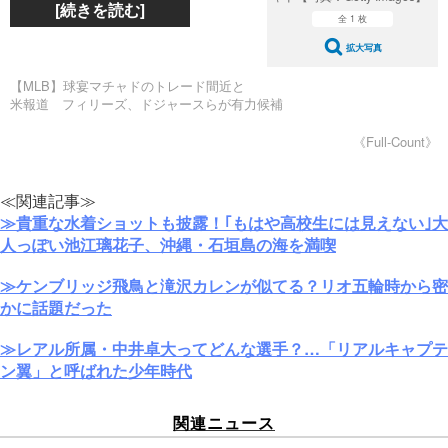
[続きを読む]
全 1 枚
拡大写真
【MLB】球宴マチャドのトレード間近と
米報道 フィリーズ、ドジャースらが有力候補
《Full-Count》
≪関連記事≫
≫貴重な水着ショットも披露！｢もはや高校生には見えない｣大
人っぽい池江璃花子、沖縄・石垣島の海を満喫
≫ケンブリッジ飛鳥と滝沢カレンが似てる？リオ五輪時から密
かに話題だった
≫レアル所属・中井卓大ってどんな選手？…「リアルキャプテ
ン翼」と呼ばれた少年時代
関連ニュース