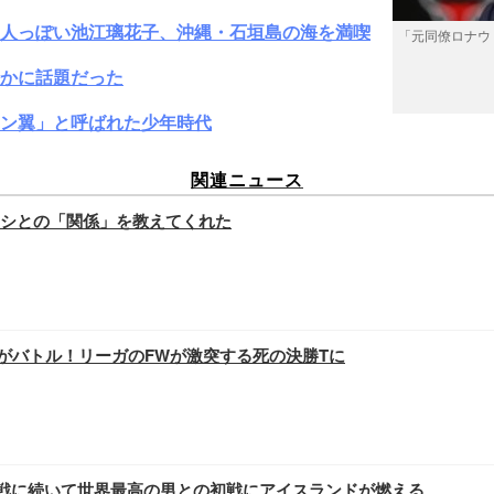
大人っぽい池江璃花子、沖縄・石垣島の海を満喫
「元同僚ロナウ
かに話題だった
ン翼」と呼ばれた少年時代
関連ニュース
シとの「関係」を教えてくれた
がバトル！リーガのFWが激突する死の決勝Tに
初戦に続いて世界最高の男との初戦にアイスランドが燃える