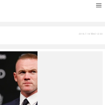
C
L
O
S
E
技術
衣類
インプレ
2018.7.18 Wed 12:30
バックナンバー
国内
まとめ
写真
スポーツ
文化
出版／映画
ファッション
政治
写真