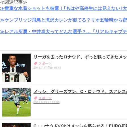
≪関連記事≫
≫貴重な水着ショットも披露！｢もはや高校生には見えない｣
≫ケンブリッジ飛鳥と滝沢カレンが似てる？リオ五輪時から密
≫レアル所属・中井卓大ってどんな選手？…「リアルキャプテ
リーガを去ったロナウド、ずっと戦ってきたメッ
スポーツ
2018.7.17 Tue 16:45
メッシ、グリーズマン、C・ロナウド、スアレス
スポーツ
2018.6.29 Fri 12:30
C・ロナウドの次はメッシを黙らせる！EURO