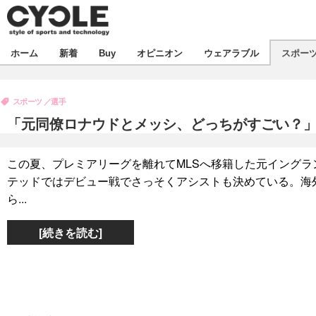
新着
ホーム
新着
Buy
オピニオン
ウェアラブル
スポー
ビジネス
オピニオン
製品/用品
スポーツ
選手
コラム
デバイス
「元同僚ロナウドとメッシ、どっちがすごい？」
飲食
ボイス
ビジネス
スポーツ
海外
この夏、プレミアリーグを離れてMLSへ移籍した元イングラ
短信
イベント
テッドではデビュー戦でさっそくアシストも決めている。海
選手
試乗会
エンタメ
ら...
動画
ツアー
芸能
ライフ
[続きを読む]
話題
社会
デザイン
ハウツー
動画