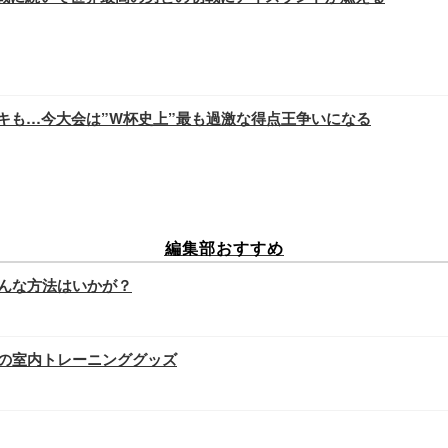
キも…今大会は”W杯史上”最も過激な得点王争いになる
編集部おすすめ
んな方法はいかが？
の室内トレーニンググッズ