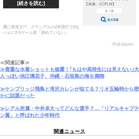
[続きを読む]
【画像：(C)PLM】
全 1 枚
拡大写真
鷹に救世主!? グラシアルの2本塁打で2位
ハムに0.5ゲーム差「諦めていない」
《Full-Count》
≪関連記事≫
≫貴重な水着ショットも披露！｢もはや高校生には見えない｣大
人っぽい池江璃花子、沖縄・石垣島の海を満喫
≫ケンブリッジ飛鳥と滝沢カレンが似てる？リオ五輪時から密
かに話題だった
≫レアル所属・中井卓大ってどんな選手？…「リアルキャプテ
ン翼」と呼ばれた少年時代
関連ニュース