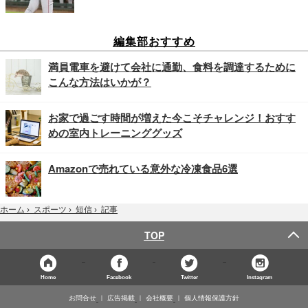
編集部おすすめ
満員電車を避けて会社に通勤、食料を調達するために
こんな方法はいかが？
お家で過ごす時間が増えた今こそチャレンジ！おすす
めの室内トレーニンググッズ
Amazonで売れている意外な冷凍食品6選
記事
ホーム
›
スポーツ
›
短信
›
TOP
Home
Facebook
Twitter
Instagram
お問合せ
広告掲載
会社概要
個人情報保護方針