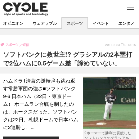
C
L
O
S
新着
E
オピニオン
ウェアラブル
スポーツ
イベント
エンタメ
ビジネス
技術
オピニオン
製品/用品
衣類
スポーツ
短信
コラム
インプレ
2018.8.23 Thu 13:15
デバイス
ソフトバンクに救世主!? グラシアルの2本塁打
飲食
バックナンバー
ボイス
ビジネス
国内
スポーツ
で2位ハムに0.5ゲーム差「諦めていない」
海外
短信
まとめ
イベント
ハムドラ1清宮の逆転弾も跳ね返
選手
写真
試乗会
スポーツ
エンタメ
す常勝軍団の強さ■ソフトバンク
9-6 日本ハム（22日・東京ドー
動画
ツアー
文化
芸能
出版／映画
ライフ
ム） ホームラン合戦を制したの
話題
ファッション
社会
政治
は、ホークスだった。ソフトバン
クは22日、札幌ドームで日本ハム
デザイン
写真
ハウツー
に2連勝し、...
2ホーマーで勝利に貢献した
動画
ソフトバンクのグラシアル