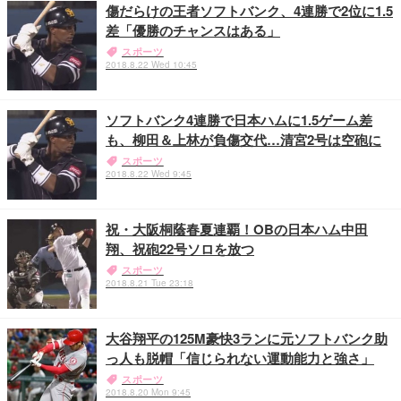
傷だらけの王者ソフトバンク、4連勝で2位に1.5
差「優勝のチャンスはある」
スポーツ
2018.8.22 Wed 10:45
ソフトバンク4連勝で日本ハムに1.5ゲーム差
も、柳田＆上林が負傷交代…清宮2号は空砲に
スポーツ
2018.8.22 Wed 9:45
祝・大阪桐蔭春夏連覇！OBの日本ハム中田
翔、祝砲22号ソロを放つ
スポーツ
2018.8.21 Tue 23:18
大谷翔平の125M豪快3ランに元ソフトバンク助
っ人も脱帽「信じられない運動能力と強さ」
スポーツ
2018.8.20 Mon 9:45