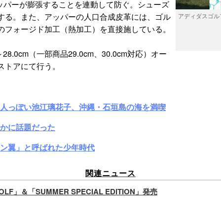
ッパーが膨張することを連動して防ぐ。シューズ
する。また、アッパーの人口合成皮革には、ゴル
アディダスゴルフ
のフォージド加工（熱加工）を直接施している。
8.0cm（一部商品29.0cm、30.0cm対応）オー
ストアにて行う。
大人っぽい池江璃花子、沖縄・石垣島の海を満喫
かに話題だった
ン翼」と呼ばれた少年時代
関連ニュース
」＆「SUMMER SPECIAL EDITION」発売