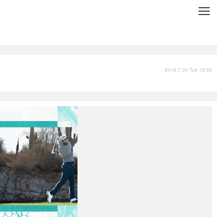
C
L
O
S
E
技術
衣類
インプレ
2019.7.30 Tue 18:55
バックナンバー
国内
まとめ
写真
スポーツ
文化
出版／映画
ファッション
政治
写真