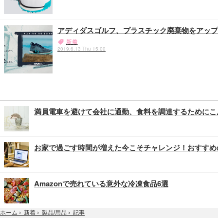
アディダスゴルフ、プラスチック廃棄物をアップ
新着
2019.6.13 Thu 15:00
満員電車を避けて会社に通勤、食料を調達するためにこ
お家で過ごす時間が増えた今こそチャレンジ！おすすめ
Amazonで売れている意外な冷凍食品6選
記事
ホーム
›
新着
›
製品/用品
›