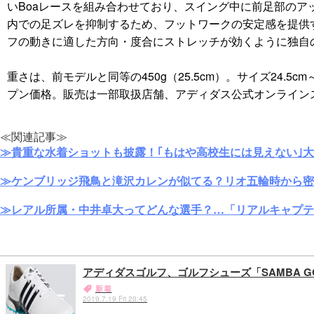
いBoaレースを組み合わせており、スイング中に前足部のア
内での足ズレを抑制するため、フットワークの安定感を提供
フの動きに適した方向・度合にストレッチが効くように独自
重さは、前モデルと同等の450g（25.5cm）。サイズ24.5cm～2
プン価格。販売は一部取扱店舗、アディダス公式オンライン
≪関連記事≫
≫貴重な水着ショットも披露！｢もはや高校生には見えない｣
≫ケンブリッジ飛鳥と滝沢カレンが似てる？リオ五輪時から密
≫レアル所属・中井卓大ってどんな選手？…「リアルキャプテ
アディダスゴルフ、ゴルフシューズ「SAMBA GOLF
新着
2019.7.19 Fri 20:45