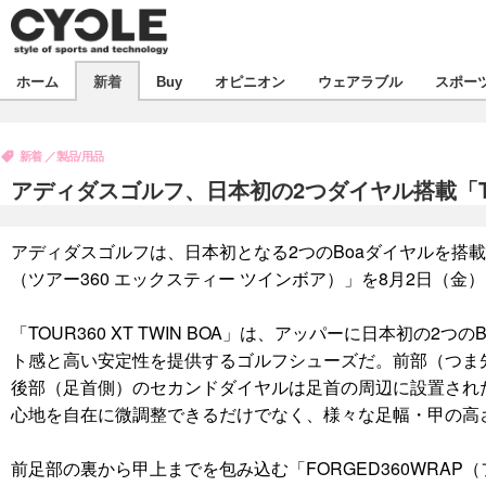
新着
ホーム
新着
Buy
オピニオン
ウェアラブル
スポー
ビジネス
オピニオン
製品/用品
新着
製品/用品
コラム
デバイス
アディダスゴルフ、日本初の2つダイヤル搭載「TOUR
飲食
ボイス
ビジネス
スポーツ
海外
アディダスゴルフは、日本初となる2つのBoaダイヤルを搭載したゴ
短信
イベント
（ツアー360 エックスティー ツインボア）」を8月2日（金
選手
試乗会
エンタメ
「TOUR360 XT TWIN BOA」は、アッパーに日本初の
動画
ツアー
芸能
ライフ
ト感と高い安定性を提供するゴルフシューズだ。前部（つま
後部（足首側）のセカンドダイヤルは足首の周辺に設置された
話題
社会
心地を自在に微調整できるだけでなく、様々な足幅・甲の高
デザイン
ハウツー
前足部の裏から甲上までを包み込む「FORGED360WRAP
動画