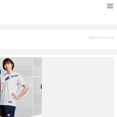
C
L
O
S
E
技術
衣類
インプレ
2020.4.16 Thu 21:00
バックナンバー
国内
まとめ
写真
スポーツ
文化
出版／映画
ファッション
政治
写真