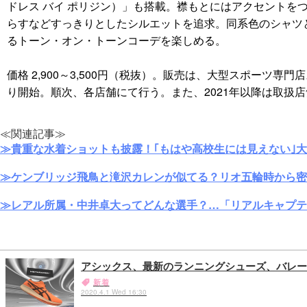
ドレス バイ ポリジン）」も搭載。襟もとにはアクセントを
らすなどすっきりとしたシルエットを追求。同系色のシャツ
るトーン・オン・トーンコーデを楽しめる。
価格 2,900～3,500円（税抜）。販売は、大型スポーツ
り開始。順次、各店舗にて行う。また、2021年以降は取扱
≪関連記事≫
≫貴重な水着ショットも披露！｢もはや高校生には見えない｣
≫ケンブリッジ飛鳥と滝沢カレンが似てる？リオ五輪時から密
≫レアル所属・中井卓大ってどんな選手？…「リアルキャプテ
アシックス、最新のランニングシューズ、バレー
新着
2020.4.1 Wed 16:30