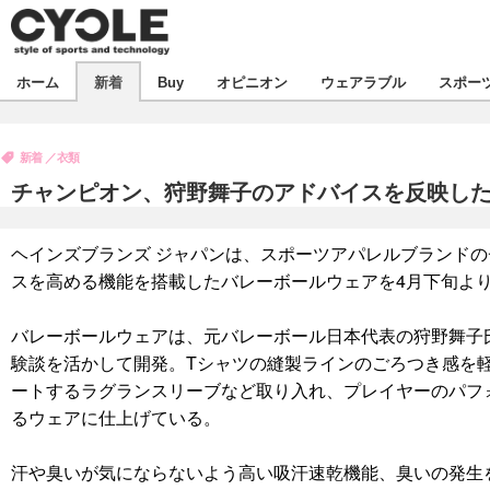
新着
ホーム
新着
Buy
オピニオン
ウェアラブル
スポー
ビジネス
オピニオン
製品/用品
新着
衣類
コラム
デバイス
チャンピオン、狩野舞子のアドバイスを反映し
飲食
ボイス
ビジネス
スポーツ
海外
ヘインズブランズ ジャパンは、スポーツアパレルブランド
短信
イベント
スを高める機能を搭載したバレーボールウェアを4月下旬よ
選手
試乗会
エンタメ
バレーボールウェアは、元バレーボール日本代表の狩野舞子
動画
ツアー
芸能
ライフ
験談を活かして開発。Tシャツの縫製ラインのごろつき感を
ートするラグランスリーブなど取り入れ、プレイヤーのパフ
話題
社会
るウェアに仕上げている。
デザイン
ハウツー
汗や臭いが気にならないよう高い吸汗速乾機能、臭いの発生を抑制する「C
動画