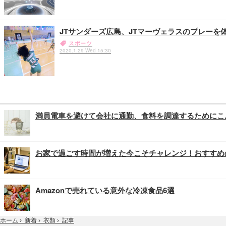
JTサンダーズ広島、JTマーヴェラスのプレーを
スポーツ
2020.1.29 Wed 15:30
満員電車を避けて会社に通勤、食料を調達するためにこ
お家で過ごす時間が増えた今こそチャレンジ！おすすめ
Amazonで売れている意外な冷凍食品6選
記事
ホーム
›
新着
›
衣類
›