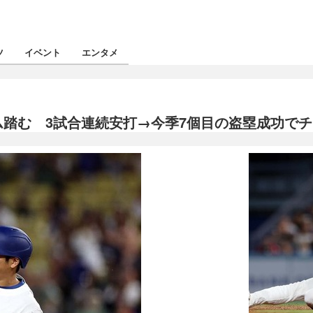
ツ
イベント
エンタメ
ム踏む 3試合連続安打→今季7個目の盗塁成功で