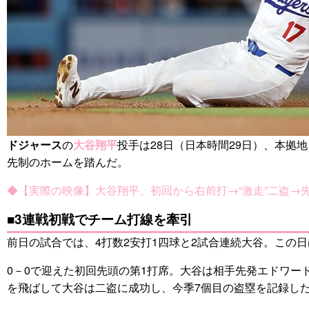
ドジャース
の
大谷翔平
投手は28日（日本時間29日）、本拠
先制のホームを踏んだ。
◆【実際の映像】大谷翔平、初回から右前打→“激走”二盗→
■3連戦初戦でチーム打線を牽引
前日の試合では、4打数2安打1四球と2試合連続大谷。この
0－0で迎えた初回先頭の第1打席。大谷は相手先発エドワー
を飛ばして大谷は二盗に成功し、今季7個目の盗塁を記録し