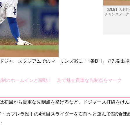
【MLB】大谷
チャンスメーク
地ドジャースタジアムでのマーリンズ戦に「1番DH」で先発出
先制のホームインと躍動！ 足で魅せ貴重な先制点をマーク
日は初回から貴重な先制点を挙げるなど、ドジャース打線をけん
ド・カブレラ投手の4球目スライダーを右前へと運んで3試合
た。