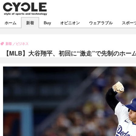
新着
ホーム
新着
Buy
オピニオン
ウェアラブル
スポー
ビジネス
オピニオン
製品/用品
新着
ビジネス
コラム
デバイス
【MLB】大谷翔平、初回に“激走”で先制のホー
飲食
ボイス
ビジネス
スポーツ
海外
短信
イベント
選手
試乗会
エンタメ
動画
ツアー
芸能
ライフ
話題
社会
デザイン
ハウツー
動画