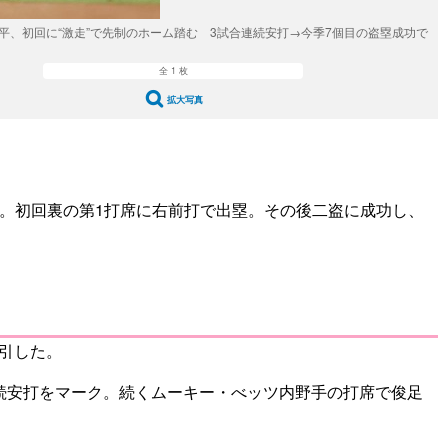
翔平、初回に“激走”で先制のホーム踏む 3試合連続安打→今季7個目の盗塁成功で
全 1 枚
拡大写真
場。初回裏の第1打席に右前打で出塁。その後二盗に成功し、
引した。
連続安打をマーク。続くムーキー・べッツ内野手の打席で俊足