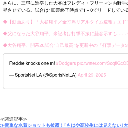
さらに、三塁に進塁した大谷はフレディ・フリーマン内野手の
昇させている。試合は1回裏終了時点で1－0でリードしてい
◆【動画あり】「大谷翔平／全打席リアルタイム速報」エドマ
◆父になった大谷翔平、米記者は打撃不振に懸念示すも……
◆大谷翔平、開幕20試合“自己最高”を更新中の「打撃データ
Freddie knocks one in!
#Dodgers
pic.twitter.com/ScqflGc
— SportsNet LA (@SportsNetLA)
April 29, 2025
≪関連記事≫
≫貴重な水着ショットも披露！｢もはや高校生には見えない｣