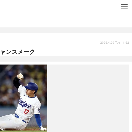
C
L
O
S
E
技術
衣類
インプレ
2025.4.29 Tue 11:52
チャンスメーク
バックナンバー
国内
まとめ
写真
スポーツ
文化
出版／映画
ファッション
政治
写真