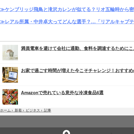
≫ケンブリッジ飛鳥と滝沢カレンが似てる？リオ五輪時から密
≫レアル所属・中井卓大ってどんな選手？…「リアルキャプテ
満員電車を避けて会社に通勤、食料を調達するためにこ
お家で過ごす時間が増えた今こそチャレンジ！おすすめ
Amazonで売れている意外な冷凍食品6選
記事
ホーム
›
新着
›
ビジネス
›