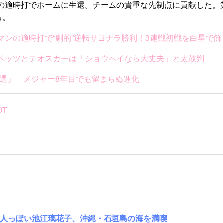
適時打でホームに生還。チームの貴重な先制点に貢献した。第1打
る。
ンの適時打で“劇的”逆転サヨナラ勝利！3連戦初戦を白星で飾
ベッツとテオスカーは「ショウヘイなら大丈夫」と太鼓判
3選」 メジャー8年目でも留まらぬ進化
CDT
大人っぽい池江璃花子、沖縄・石垣島の海を満喫