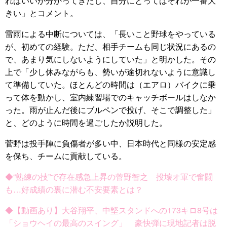
ればいいか分かってきたし、自分にとってはそれが一番大
きい」とコメント。
雷雨による中断については、「長いこと野球をやっている
が、初めての経験。ただ、相手チームも同じ状況にあるの
で、あまり気にしないようにしていた」と明かした。その
上で「少し休みながらも、勢いが途切れないように意識し
て準備していた。ほとんどの時間は（エアロ）バイクに乗
って体を動かし、室内練習場でのキャッチボールはしなか
った。雨が止んだ後にブルペンで投げ、そこで調整した」
と、どのように時間を過ごしたか説明した。
菅野は投手陣に負傷者が多い中、日本時代と同様の安定感
を保ち、チームに貢献している。
◆“熟練の技”で存在感急上昇の菅野智之 投壊オ軍で奮闘
も…好成績の裏に潜む不安要素とは？
◆【動画あり】大谷翔平、中堅スタンドへの173キロ8号は
「ショウヘイの最高のスイング」 豪快弾に現地記者は脱