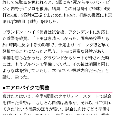
許して先取点を奪われると、5回にも1死からキャバン・ビ
ジオ内野手にソロを被弾。結局、この日は6回（79球）4安
打2失点、2四球4三振でまとめたものの、打線の援護にも恵
まれず2敗目（3勝）を喫した。
ブランドン・ハイド監督は試合後、アクシデントに対応し
た菅野を称賛。「トモは素晴らしかった。両先発投手とも
約1時間に及ぶ中断の影響で、予定より1イニングほど早く
降板することになったと思う。トモは豊富な経験があり、
準備を怠らなかった。グラウンドからシートが外された時
には、もうブルペンで準備していた。その後は初回と同じ
ような球を投げていたし、本当にいい投球内容だった」と
話し、労った。
■エアロバイクで調整
負けたとはいえ、今季4度目のクオリティースタートで試合
を作った菅野は「もちろん自信はあるが、それ以上に“慣れ
てきた”という感覚のほうが強い。試合に向けてどう準備す