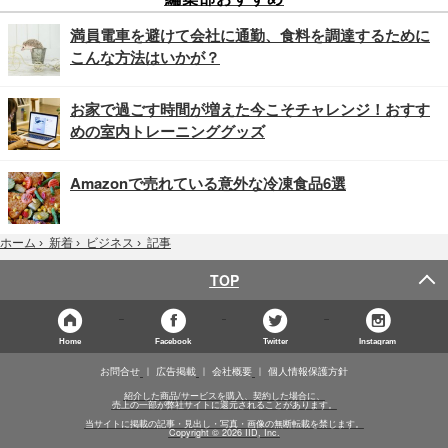
満員電車を避けて会社に通勤、食料を調達するために
こんな方法はいかが？
お家で過ごす時間が増えた今こそチャレンジ！おすす
めの室内トレーニンググッズ
Amazonで売れている意外な冷凍食品6選
記事
ホーム
›
新着
›
ビジネス
›
TOP
Home
Facebook
Twitter
Instagram
お問合せ
広告掲載
会社概要
個人情報保護方針
紹介した商品/サービスを購入、契約した場合に、
売上の一部が弊社サイトに還元されることがあります。
当サイトに掲載の記事・見出し・写真・画像の無断転載を禁じます。
Copyright © 2026 IID, Inc.