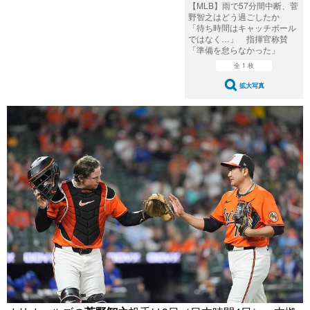
【MLB】雨で57分間中断、菅
野智之はどう過ごしたか
「待ち時間はキャッチボール
ではなく…」 指揮官称賛
「準備を怠らなかった」
全 1 枚
拡大写真