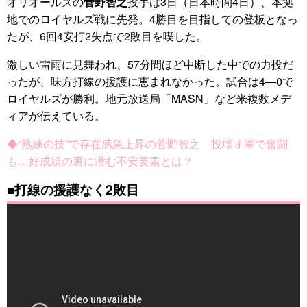
オリオールズの
菅野智之
投手は3日（日本時間4日）、本拠
地でのロイヤルズ戦に先発。4勝目を目指しての登板となっ
たが、6回4安打2失点で2敗目を喫した。
激しい雷雨に見舞われ、57分間ほど中断した中での力投だ
ったが、味方打線の援護に恵まれなかった。試合は4―0で
ロイヤルズが勝利。地元放送局「MASN」など米複数メデ
ィアが伝えている。
◆“熟練の技”で存在感急上昇の菅野智之 投壊オ軍で奮闘
も…好成績の裏に潜む不安要素とは？
■打線の援護なく2敗目