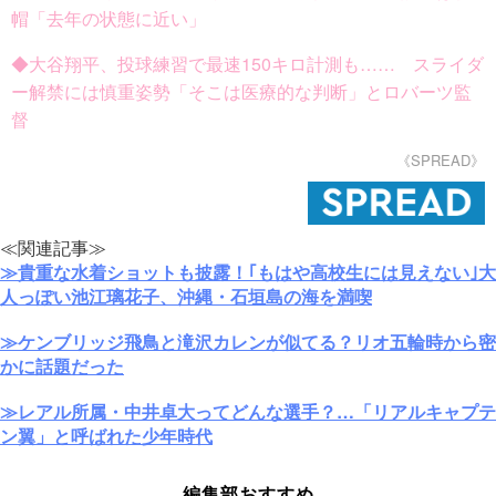
帽「去年の状態に近い」
◆大谷翔平、投球練習で最速150キロ計測も…… スライダ
ー解禁には慎重姿勢「そこは医療的な判断」とロバーツ監
督
《SPREAD》
≪関連記事≫
≫貴重な水着ショットも披露！｢もはや高校生には見えない｣大
人っぽい池江璃花子、沖縄・石垣島の海を満喫
≫ケンブリッジ飛鳥と滝沢カレンが似てる？リオ五輪時から密
かに話題だった
≫レアル所属・中井卓大ってどんな選手？…「リアルキャプテ
ン翼」と呼ばれた少年時代
編集部おすすめ