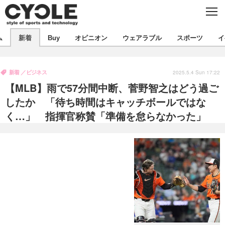
C
L
O
S
新着
E
ム
新着
Buy
オピニオン
ウェアラブル
スポーツ
イ
ビジネス
技術
オピニオン
製品/用品
衣類
新着
ビジネス
コラム
インプレ
2025.5.4 Sun 17:22
デバイス
【MLB】雨で57分間中断、菅野智之はどう過ご
飲食
バックナンバー
ボイス
ビジネス
国内
スポーツ
したか 「待ち時間はキャッチボールではな
く…」 指揮官称賛「準備を怠らなかった」
海外
短信
まとめ
イベント
選手
写真
試乗会
スポーツ
エンタメ
動画
ツアー
文化
芸能
出版／映画
ライフ
話題
ファッション
社会
政治
デザイン
写真
ハウツー
動画