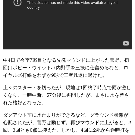
中4日で今季7戦目となる先発マウンドに上がった菅野。初
回はボビー・ウイットJr.内野手を三振に仕留めるなど、ロ
イヤルズ打線をわずか9球で三者凡退に退けた。
上々のスタートを切ったが、現地は1回終了時点で雨が激し
くなり、一時中断。57分後に再開したが、まさに水を差さ
れた格好となった。
ダグアウト前に水たまりができるなど、グラウンド状態が
心配されたが、菅野は動じず。再びマウンドに上がると、2
回、3回とも0点に抑えた。しかし、4回に2死から適時打を