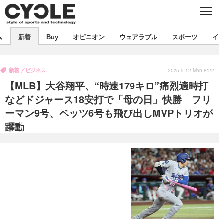
C
L
O
S
新着
E
ム
新着
Buy
オピニオン
ウェアラブル
スポーツ
イ
ビジネス
技術
オピニオン
製品/用品
衣類
新着
ビジネス
コラム
インプレ
2025.5.12 Mon 8:22
デバイス
【MLB】大谷翔平、“時速179キロ”痛烈適時打
飲食
バックナンバー
ボイス
ビジネス
国内
スポーツ
などドジャース18安打で「母の日」快勝 フリ
ーマン9号、ベッツ6号も飛び出しMVPトリオが
海外
短信
まとめ
イベント
躍動
選手
写真
試乗会
スポーツ
エンタメ
動画
ツアー
文化
芸能
出版／映画
ライフ
話題
ファッション
社会
政治
デザイン
写真
ハウツー
動画