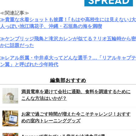
≪関連記事≫
≫貴重な水着ショットも披露！｢もはや高校生には見えない｣大
人っぽい池江璃花子、沖縄・石垣島の海を満喫
≫ケンブリッジ飛鳥と滝沢カレンが似てる？リオ五輪時から密
かに話題だった
≫レアル所属・中井卓大ってどんな選手？…「リアルキャプテ
ン翼」と呼ばれた少年時代
編集部おすすめ
満員電車を避けて会社に通勤、食料を調達するために
こんな方法はいかが？
お家で過ごす時間が増えた今こそチャレンジ！おすす
めの室内トレーニンググッズ