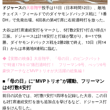
ドジャース
の
大谷翔平
投手は11日（日本時間12日）、敵地
チェイス・フィールドでのダイヤモンドバックス戦に「1番
DH」で先発出場。6回表の第4打席に右前適時打を放った。
大谷は2打席連続安打をマークし、5打数2安打1打点1得点1
三振。ドジャースは計18安打と打線が繋がり、8ー1で快
勝。ダイヤモンドバックス戦を2勝2敗で終え、13日（同14
日）からは本拠地9連戦に臨む。
◆【実際の映像】大谷翔平、「母の日」のピンクバット
で“時速179キロ”痛烈適時打！ フリーマン9号、べッツ6号
豪快アーチなどMVPトリオが大活躍の総集編！
■「母の日」に“MVPトリオ”が躍動、フリーマン
は4打数4安打
前日の試合では、3打数1安打1四球を記録した大谷。この日
も2打席連続安打を放ち追加点を挙げるなど、ドジャース打
線をけん引した。