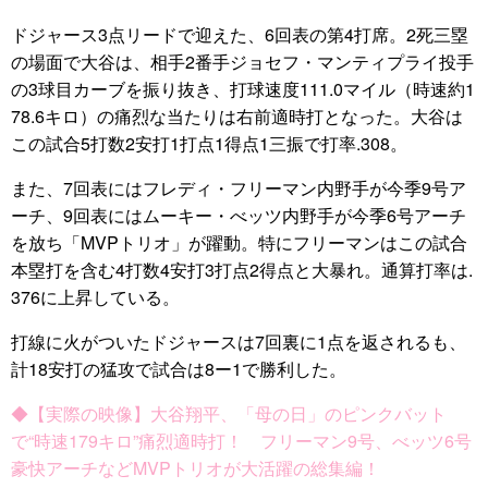
ドジャース3点リードで迎えた、6回表の第4打席。2死三塁
の場面で大谷は、相手2番手ジョセフ・マンティプライ投手
の3球目カーブを振り抜き、打球速度111.0マイル（時速約1
78.6キロ）の痛烈な当たりは右前適時打となった。大谷は
この試合5打数2安打1打点1得点1三振で打率.308。
また、7回表にはフレディ・フリーマン内野手が今季9号ア
ーチ、9回表にはムーキー・べッツ内野手が今季6号アーチ
を放ち「MVPトリオ」が躍動。特にフリーマンはこの試合
本塁打を含む4打数4安打3打点2得点と大暴れ。通算打率は.
376に上昇している。
打線に火がついたドジャースは7回裏に1点を返されるも、
計18安打の猛攻で試合は8ー1で勝利した。
◆【実際の映像】大谷翔平、「母の日」のピンクバット
で“時速179キロ”痛烈適時打！ フリーマン9号、べッツ6号
豪快アーチなどMVPトリオが大活躍の総集編！