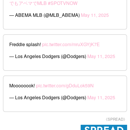
でもアベマでMLB
#SPOTVNOW
— ABEMA MLB (@MLB_ABEMA)
May 11, 2025
Freddie splash!
pic.twitter.com/mruXGYjK7E
— Los Angeles Dodgers (@Dodgers)
May 11, 2025
Moooooook!
pic.twitter.com/gDduLok59N
— Los Angeles Dodgers (@Dodgers)
May 11, 2025
《SPREAD》