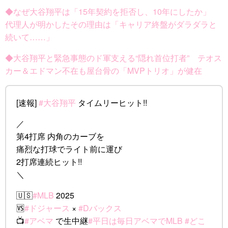
◆なぜ大谷翔平は「15年契約を拒否し、10年にしたか」
代理人が明かしたその理由は「キャリア終盤がダラダラと
続いて……」
◆大谷翔平と緊急事態のド軍支える“隠れ首位打者” テオス
カー＆エドマン不在も屋台骨の「MVPトリオ」が健在
[速報]
#大谷翔平
タイムリーヒット!!
／
第4打席 内角のカーブを
痛烈な打球でライト前に運び
2打席連続ヒット!!
＼
🇺🇸
#MLB
2025
🆚
#ドジャース
×
#Dバックス
📺
#アベマ
で生中継
#平日は毎日アベマでMLB
#どこ