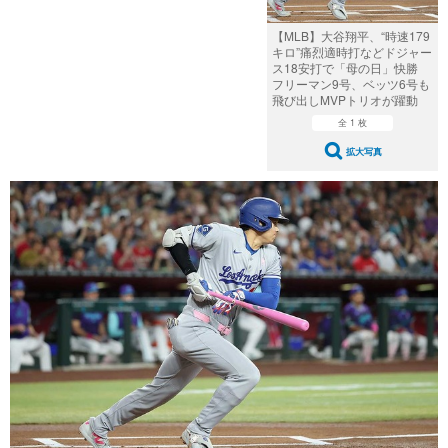
【MLB】大谷翔平、“時速179
キロ”痛烈適時打などドジャー
ス18安打で「母の日」快勝
フリーマン9号、ベッツ6号も
飛び出しMVPトリオが躍動
全 1 枚
拡大写真