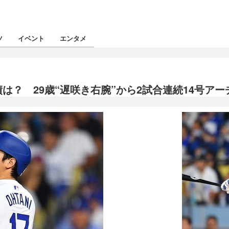
ツ
イベント
エンタメ
は？ 29歳“遅咲き右腕”から2試合連続14号アー