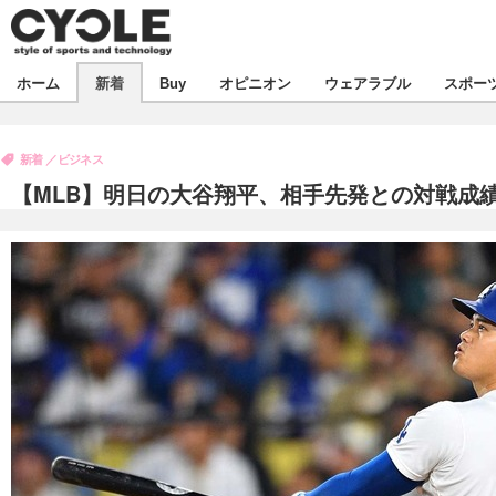
新着
ホーム
新着
Buy
オピニオン
ウェアラブル
スポー
ビジネス
オピニオン
製品/用品
新着
ビジネス
コラム
デバイス
【MLB】明日の大谷翔平、相手先発との対戦成績
飲食
ボイス
ビジネス
スポーツ
海外
短信
イベント
選手
試乗会
エンタメ
動画
ツアー
芸能
ライフ
話題
社会
デザイン
ハウツー
動画