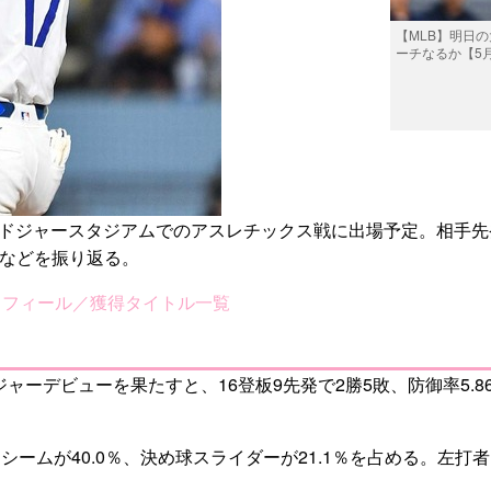
【MLB】明日
ーチなるか【5
地ドジャースタジアムでのアスレチックス戦に出場予定。相手先
成績などを振り返る。
ロフィール／獲得タイトル一覧
ーデビューを果たすと、16登板9先発で2勝5敗、防御率5.86
ォーシームが40.0％、決め球スライダーが21.1％を占める。