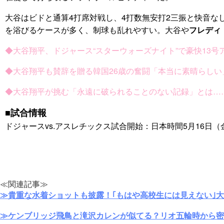
大谷はビドと通算4打席対戦し、4打数無安打2三振と快音
を浴びるケースが多く、制球も乱れやすい。大谷や
フレディ
◆大谷翔平、ドジャース“スターウォーズナイト”で豪快13
◆大谷翔平も賛辞を贈る韓国26歳の奮闘「本当に素晴らし
◆大谷翔平が挑む「永遠に破られることのない記録」とは…
■試合情報
ドジャースvs.アスレチックス試合開始：日本時間5月16日（金）11
≪関連記事≫
≫貴重な水着ショットも披露！｢もはや高校生には見えない｣
≫ケンブリッジ飛鳥と滝沢カレンが似てる？リオ五輪時から密