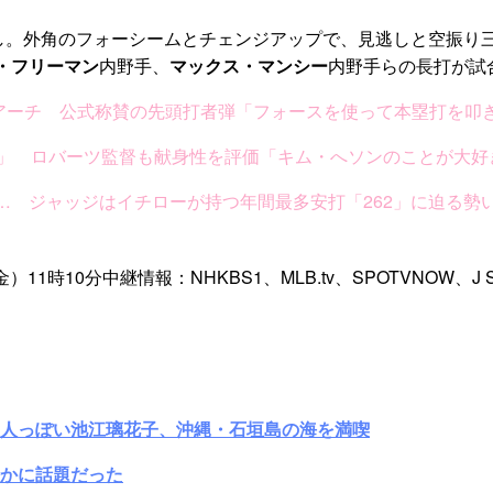
なし。外角のフォーシームとチェンジアップで、見逃しと空振り
・フリーマン
内野手、
マックス・マンシー
内野手らの長打が試
号アーチ 公式称賛の先頭打者弾「フォースを使って本塁打を叩
い」 ロバーツ監督も献身性を評価「キム・へソンのことが大好
… ジャッジはイチローが持つ年間最多安打「262」に迫る勢
時10分中継情報：NHKBS1、MLB.tv、SPOTVNOW、J Sp
大人っぽい池江璃花子、沖縄・石垣島の海を満喫
かに話題だった