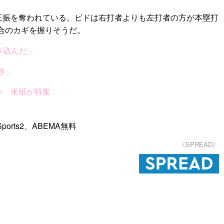
三振を奪われている。ビドは右打者よりも左打者の方が本塁打
合のカギを握りそうだ。
き込んだ」
き」
い 米紙が特集
orts2、ABEMA無料
《SPREAD》