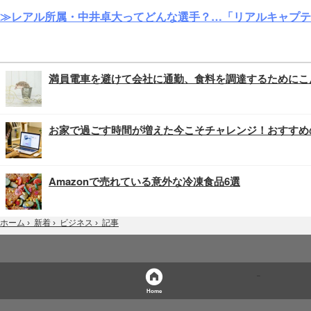
≫レアル所属・中井卓大ってどんな選手？…「リアルキャプテ
満員電車を避けて会社に通勤、食料を調達するためにこ
お家で過ごす時間が増えた今こそチャレンジ！おすすめ
Amazonで売れている意外な冷凍食品6選
記事
ホーム
›
新着
›
ビジネス
›
Home