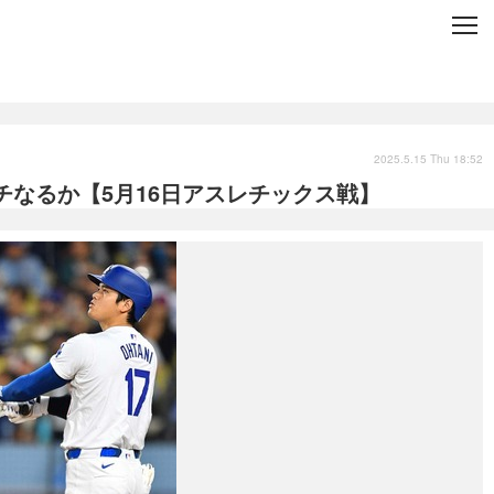
C
L
O
S
E
技術
衣類
インプレ
2025.5.15 Thu 18:52
チなるか【5月16日アスレチックス戦】
バックナンバー
国内
まとめ
写真
スポーツ
文化
出版／映画
ファッション
政治
写真