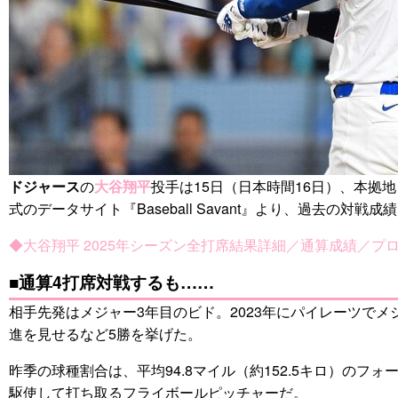
ドジャース
の
大谷翔平
投手は15日（日本時間16日）、本拠
式のデータサイト『Baseball Savant』より、過去の対戦
◆大谷翔平 2025年シーズン全打席結果詳細／通算成績／プ
■通算4打席対戦するも……
相手先発はメジャー3年目のビド。2023年にパイレーツでメジャ
進を見せるなど5勝を挙げた。
昨季の球種割合は、平均94.8マイル（約152.5キロ）のフ
駆使して打ち取るフライボールピッチャーだ。