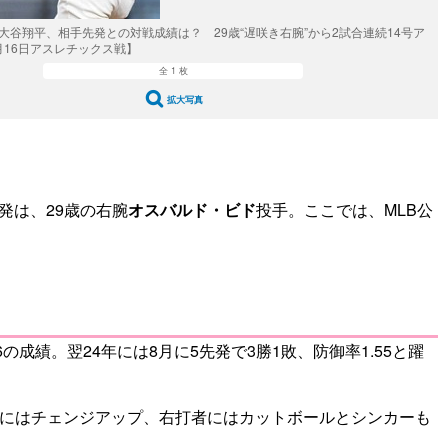
の大谷翔平、相手先発との対戦成績は？ 29歳“遅咲き右腕”から2試合連続14号ア
月16日アスレチックス戦】
全 1 枚
拡大写真
発は、29歳の右腕
オスバルド・ビド
投手。ここでは、MLB公
の成績。翌24年には8月に5先発で3勝1敗、防御率1.55と躍
左打者にはチェンジアップ、右打者にはカットボールとシンカーも