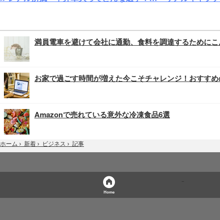
満員電車を避けて会社に通勤、食料を調達するためにこ
お家で過ごす時間が増えた今こそチャレンジ！おすすめ
Amazonで売れている意外な冷凍食品6選
記事
ホーム
›
新着
›
ビジネス
›
Home