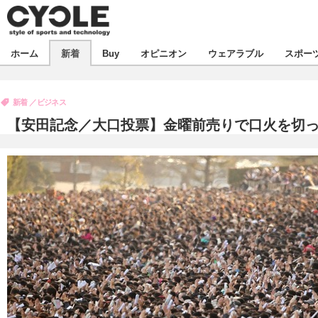
新着
ホーム
新着
Buy
オピニオン
ウェアラブル
スポー
ビジネス
オピニオン
製品/用品
新着
ビジネス
コラム
デバイス
【安田記念／大口投票】金曜前売りで口火を切っ
飲食
ボイス
ビジネス
スポーツ
海外
短信
イベント
選手
試乗会
エンタメ
動画
ツアー
芸能
ライフ
話題
社会
デザイン
ハウツー
動画