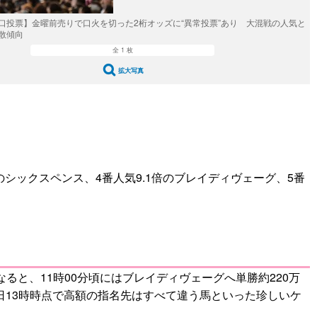
口投票】金曜前売りで口火を切った2桁オッズに“異常投票”あり 大混戦の人気と
散傾向
全 1 枚
拡大写真
のシックスペンス、4番人気9.1倍のブレイディヴェーグ、5番
ると、11時00分頃にはブレイディヴェーグへ単勝約220万
前日13時時点で高額の指名先はすべて違う馬といった珍しいケ