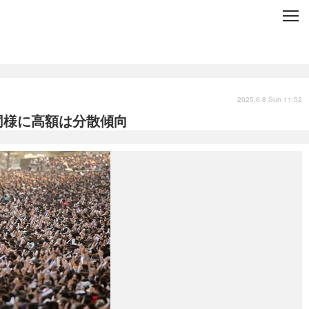
C
L
O
S
E
技術
衣類
インプレ
2025.6.8 Sun 11:52
同様に高額は分散傾向
バックナンバー
国内
まとめ
写真
スポーツ
文化
出版／映画
ファッション
政治
写真