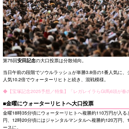
第75回
安田記念
の大口投票は分散傾向。
当日午前の段階でソウルラッシュが単勝3.8倍の1番人気に、ジ
人気10.2倍でウォーターリヒトと続き、混戦模様。
◆【宝塚記念2025予想／特集】「レガレイラらGI馬6頭が春
■金曜にウォーターリヒトへ大口投票
金曜18時35分頃にウォーターリヒトへ複勝約110万円が入
円、12時20分頃にはジャンタルマンタルへ複勝約120万円
ースに。