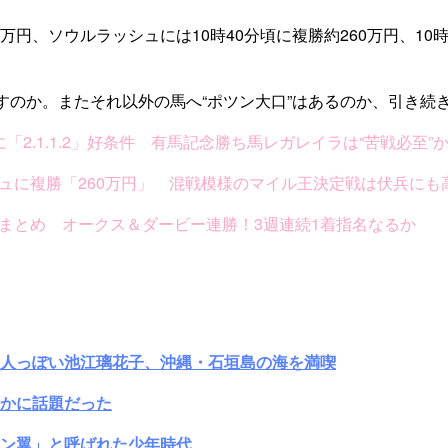
万円、ソウルラッシュには10時40分頃に複勝約260万円、10時
すのか。またそれ以外の馬へ“ポツン大口”はあるのか、引き続
2.1.1.2」好条件 有馬記念勝ち馬レガレイラは“苦戦必至”
シュに複勝「260万円」 混戦模様のマイル王決定戦は伏兵にも
想まとめ オークス＆ダービー連勝！3週連続1着指名なるか
大人っぽい池江璃花子、沖縄・石垣島の海を満喫
かに話題だった
ン翼」と呼ばれた少年時代