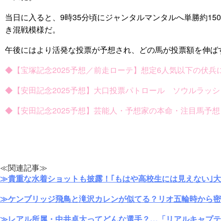
当日に入ると、9時35分頃にジャンタルマンタルへ単勝約150
き混戦模様だ。
午後にはより活発な投票が予想され、どの馬が投票額を伸ば
◆【宝塚記念2025予想／前走ローテ】想定6人気以下の伏兵に「
◆【安田記念2025予想】大口投票パトロール ソウルラッ
◆【安田記念2025予想】芸能人・予想家の本命・注目馬予
≪関連記事≫
≫貴重な水着ショットも披露！｢もはや高校生には見えない｣
≫ケンブリッジ飛鳥と滝沢カレンが似てる？リオ五輪時から密
≫レアル所属・中井卓大ってどんな選手？…「リアルキャプテ