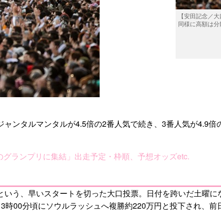
【安田記念／大
同様に高額は分
ャンタルマンタルが4.5倍の2番人気で続き、3番人気が4.9倍
のグランプリに集結」出走予定・枠順、予想オッズetc.
るという、早いスタートを切った大口投票。日付を跨いだ土曜にな
、13時00分頃にソウルラッシュへ複勝約220万円と投下され、