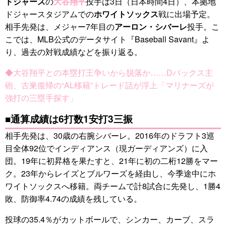
ドジャース
の
大谷翔平
投手は3日（日本時間4日）、本拠地
ドジャースタジアムでの
ホワイトソックス
戦に出場予定。
相手先発は、メジャー7年目の
アーロン・シバーレ
投手。こ
こでは、MLB公式のデータサイト『Baseball Savant』よ
り、過去の対戦成績などを振り返る。
◆大谷翔平との本塁打王争いから脱落か……Dバックス主
砲、古巣復帰の“AL移籍”トレード話が浮上「マリナーズが
強打の三塁手探す」
■通算成績は6打数1安打3三振
相手先発は、30歳の右腕シバーレ。2016年のドラフト3巡
目全体92位でインディアンス（現ガーディアンズ）に入
団。19年に初昇格を果たすと、21年に初の二桁12勝をマー
ク。23年からレイズとブルワーズを経由し、今季途中にホ
ワイトソックスへ移籍。両チームで計8試合に先発し、1勝4
敗、防御率4.74の成績を残している。
投球の35.4％がカットボールで、シンカー、カーブ、スラ