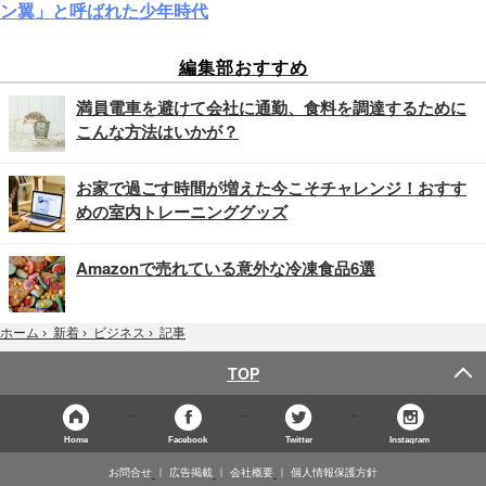
ン翼」と呼ばれた少年時代
編集部おすすめ
満員電車を避けて会社に通勤、食料を調達するために
こんな方法はいかが？
お家で過ごす時間が増えた今こそチャレンジ！おすす
めの室内トレーニンググッズ
Amazonで売れている意外な冷凍食品6選
記事
ホーム
›
新着
›
ビジネス
›
TOP
Home
Facebook
Twitter
Instagram
お問合せ
広告掲載
会社概要
個人情報保護方針