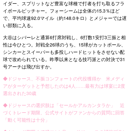
イダー、スプリットなど豊富な球種で打者を打ち取るフラ
イボールピッチャー。フォーシームは全体の15.3％ほど
で、平均球速92.0マイル（約148.0キロ）とメジャーでは遅
い部類に入る。
大谷はシバーレと通算6打席対戦し、6打数1安打3三振と相
性は今ひとつ。対戦全26球のうち、15球がカットボール、
シンカーとスイーパーも多投しハードヒットをさせない配
球で攻められている。昨季以来となる技巧派との対決で31
号アーチは飛び出すか。
◆ドジャース、不振コンフォートの代役獲得か 米メディ
アがターゲットと予想したのは4人……最有力は球宴に2度
選出された30歳
◆ドジャースの選択肢は「セールかアルカンタラか」 近
づくトレード期限、公式サイトがファンからの質問に回答
「動く可能性は十分」