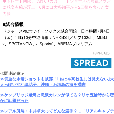
◆トレード期限まで残り1カ月……ドジャースの補強プラン
に球宴右腕が浮上 6月には大谷翔平から2三振を奪った実
力派
■試合情報
ドジャースvs.ホワイトソックス試合開始：日本時間7月4日
（金）11時10分中継情報：NHKBS1／サブ102ch、MLB.t
v、SPOTVNOW、J Sports2、ABEMAプレミアム
《SPREAD》
≪関連記事≫
≫貴重な水着ショットも披露！｢もはや高校生には見えない｣大
人っぽい池江璃花子、沖縄・石垣島の海を満喫
≫ケンブリッジ飛鳥と滝沢カレンが似てる？リオ五輪時から密
かに話題だった
≫レアル所属・中井卓大ってどんな選手？…「リアルキャプテ