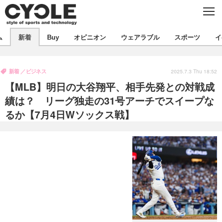
C
L
O
S
新着
E
ム
新着
Buy
オピニオン
ウェアラブル
スポーツ
イ
ビジネス
技術
オピニオン
製品/用品
衣類
新着
ビジネス
コラム
インプレ
2025.7.3 Thu 18:52
デバイス
【MLB】明日の大谷翔平、相手先発との対戦成
飲食
バックナンバー
ボイス
ビジネス
国内
スポーツ
績は？ リーグ独走の31号アーチでスイープな
るか【7月4日Wソックス戦】
海外
短信
まとめ
イベント
選手
写真
試乗会
スポーツ
エンタメ
動画
ツアー
文化
芸能
出版／映画
ライフ
話題
ファッション
社会
政治
デザイン
写真
ハウツー
動画