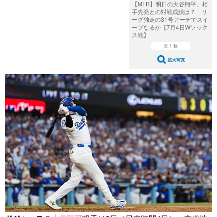
【MLB】明日の大谷翔平、相
手先発との対戦成績は？ リ
ーグ独走の31号アーチでスイ
ープなるか【7月4日Wソック
ス戦】
全 1 枚
拡大写真