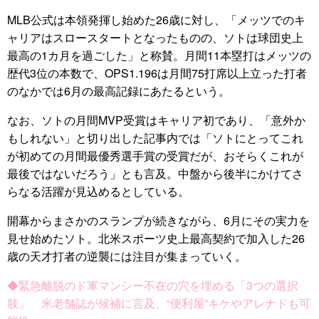
MLB公式は本領発揮し始めた26歳に対し、「メッツでのキ
ャリアはスロースタートとなったものの、ソトは球団史上
最高の1カ月を過ごした」と称賛。月間11本塁打はメッツの
歴代3位の本数で、OPS1.196は月間75打席以上立った打者
のなかでは6月の最高記録にあたるという。
なお、ソトの月間MVP受賞はキャリア初であり、「意外か
もしれない」と切り出した記事内では「ソトにとってこれ
が初めての月間最優秀選手賞の受賞だが、おそらくこれが
最後ではないだろう」とも言及。中盤から後半にかけてさ
らなる活躍が見込めるとしている。
開幕からまさかのスランプが続きながら、6月にその実力を
見せ始めたソト。北米スポーツ史上最高契約で加入した26
歳の天才打者の逆襲には注目が集まっていく。
◆緊急離脱のド軍マンシー不在の穴を埋める「3つの選択
肢」 米老舗誌が候補に言及、“便利屋”キケやアレナドも可