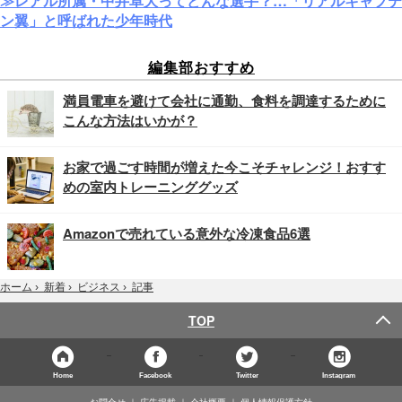
≫レアル所属・中井卓大ってどんな選手？…「リアルキャプテ
ン翼」と呼ばれた少年時代
編集部おすすめ
満員電車を避けて会社に通勤、食料を調達するために
こんな方法はいかが？
お家で過ごす時間が増えた今こそチャレンジ！おすす
めの室内トレーニンググッズ
Amazonで売れている意外な冷凍食品6選
記事
ホーム
›
新着
›
ビジネス
›
TOP
Home
Facebook
Twitter
Instagram