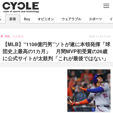
C
L
O
S
新着
E
ム
新着
Buy
オピニオン
ウェアラブル
スポーツ
イ
ビジネス
技術
オピニオン
製品/用品
衣類
新着
ビジネス
コラム
インプレ
2025.7.4 Fri 13:22
デバイス
【MLB】“1108億円男”ソトが遂に本領発揮「球
飲食
バックナンバー
ボイス
ビジネス
国内
スポーツ
団史上最高の1カ月」 月間MVP初受賞の26歳
に公式サイトが太鼓判「これが最後ではない」
海外
短信
まとめ
イベント
選手
写真
試乗会
スポーツ
エンタメ
動画
ツアー
文化
芸能
出版／映画
ライフ
話題
ファッション
社会
政治
デザイン
写真
ハウツー
動画