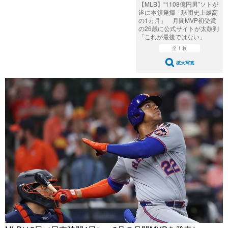
【MLB】“1108億円男”ソトが
遂に本領発揮「球団史上最高
の1カ月」 月間MVP初受賞
の26歳に公式サイトが太鼓判
「これが最後ではない」
全 1 枚
拡大写真