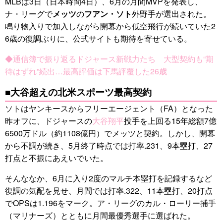
MLBは3日（日本時間4日）、6月の月間MVPを発表し、
ナ・リーグで
メッツ
の
フアン・ソト
外野手が選出された。
鳴り物入りで加入しながら開幕から低空飛行が続いていた2
6歳の復調ぶりに、公式サイトも期待を寄せている。
◆通信簿で振り返るドジャース新戦力たち 大型契約も“期
待はずれ”続出…最高評価は下馬評覆した26歳
■大谷超えの北米スポーツ最高契約
ソトはヤンキースからフリーエージェント（FA）となった
昨オフに、ドジャースの
大谷翔平
投手を上回る15年総額7億
6500万ドル（約1108億円）でメッツと契約。しかし、開幕
から不調が続き、5月終了時点では打率.231、9本塁打、27
打点と不振にあえいでいた。
そんななか、6月に入り2度のマルチ本塁打を記録するなど
復調の気配を見せ、月間では打率.322、11本塁打、20打点
でOPSは1.196をマーク。ア・リーグのカル・ローリー捕手
（マリナーズ）とともに月間最優秀選手に選ばれた。