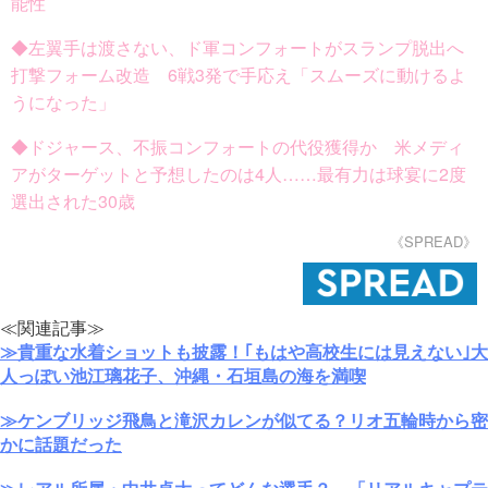
能性
◆左翼手は渡さない、ド軍コンフォートがスランプ脱出へ
打撃フォーム改造 6戦3発で手応え「スムーズに動けるよ
うになった」
◆ドジャース、不振コンフォートの代役獲得か 米メディ
アがターゲットと予想したのは4人……最有力は球宴に2度
選出された30歳
《SPREAD》
≪関連記事≫
≫貴重な水着ショットも披露！｢もはや高校生には見えない｣大
人っぽい池江璃花子、沖縄・石垣島の海を満喫
≫ケンブリッジ飛鳥と滝沢カレンが似てる？リオ五輪時から密
かに話題だった