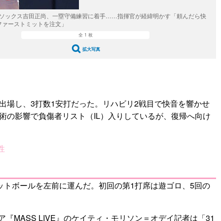
ドソックス吉田正尚、一塁守備練習に着手……指揮官が経緯明かす「頼んだら快
ファーストミットを注文」
全 1 枚
拡大写真
出場し、3打数1安打だった。リハビリ2戦目で快音を響かせ
術の影響で負傷者リスト（IL）入りしているが、復帰へ向け
性
ットボールを左前に運んだ。初回の第1打席は遊ゴロ、5回の
ASS LIVE』のケイティ・モリソン＝オデイ記者は「31