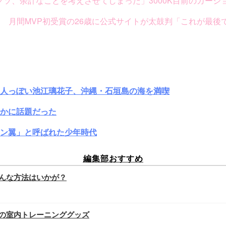
クソ、余計なことを考えさせてしまった」3000K目前のカーシ
月」 月間MVP初受賞の26歳に公式サイトが太鼓判「これが最後
大人っぽい池江璃花子、沖縄・石垣島の海を満喫
かに話題だった
ン翼」と呼ばれた少年時代
編集部おすすめ
んな方法はいかが？
の室内トレーニンググッズ