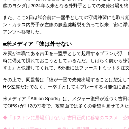
歳のヨシダは2024年以来となる外野手としての先発出場を
また、ここ2日は試合前に一塁手としての守備練習にも取り
ン・カサス内野手が左膝の膝蓋腱断裂を負って以来、宙に浮
アンツへ移籍した。
■米メディア「彼は外せない」
左翼が本職である吉田を一塁手として起用するプランが浮上
時に備えて慣れておこうとしているんだ。しばらく前から練
すよ』と快諾してくれて、5分後にはファーストミットを注
その上で、同監督は「彼が一塁で先発出場することは想定し
Hや左翼だけでなく、一塁手としてもプレーする可能性に含
米メディア『Athlon Sports』は、メジャー復帰が
てOPS+が112の打者で、攻撃面では多くの希望を見せて
◆「ボストンに居場所はない」吉田正尚に移籍のススメ 公