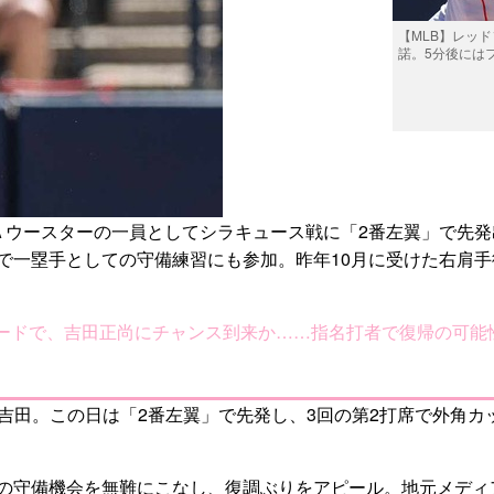
【MLB】レッ
諾。5分後には
Ａウースターの一員としてシラキュース戦に「2番左翼」で先発
で一塁手としての守備練習にも参加。昨年10月に受けた右肩手
ードで、吉田正尚にチャンス到来か……指名打者で復帰の可能
た吉田。この日は「2番左翼」で先発し、3回の第2打席で外角カ
守備機会を無難にこなし、復調ぶりをアピール。地元メディア『M