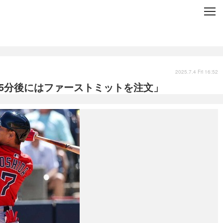
C
L
O
S
E
技術
衣類
インプレ
2025.7.4 Fri 16:52
5分後にはファーストミットを注文」
バックナンバー
国内
まとめ
写真
スポーツ
文化
出版／映画
ファッション
政治
写真