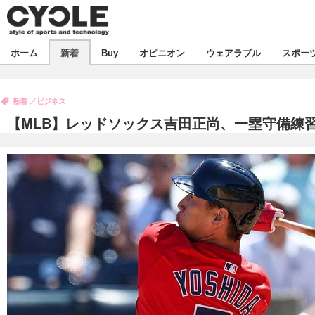
新着
ホーム
新着
Buy
オピニオン
ウェアラブル
スポー
ビジネス
オピニオン
製品/用品
新着
ビジネス
コラム
デバイス
【MLB】レッドソックス吉田正尚、一塁守備練
飲食
ボイス
ビジネス
スポーツ
海外
短信
イベント
選手
試乗会
エンタメ
動画
ツアー
芸能
ライフ
話題
社会
デザイン
ハウツー
動画