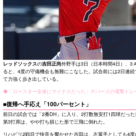
レッドソックス
の
吉田正尚
外野手は3日（日本時間4日）、3
ると、4度の守備機会も無難にこなした。試合前には2日連続
て力強く歩き出している。
◆「ロースター全体にマイナスだった」デバースの電撃トレ
■復帰へ手応え「100パーセント」
前日の試合では「2番DH」に入り、2打数無安打1四球だっ
第3打席は、やや打ち損じた形で三飛に倒れた。
リハビリ2戦目で快音を響かせた吉田は、左翼手としても4度の