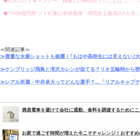
◆IL入りのド軍マンシー、負傷した瞬間思ったことは……「
◆“1108億円男”ソトが遂に本領発揮「球団史上最高の1カ
≪関連記事≫
≫貴重な水着ショットも披露！｢もはや高校生には見えない｣
≫ケンブリッジ飛鳥と滝沢カレンが似てる？リオ五輪時から密
≫レアル所属・中井卓大ってどんな選手？…「リアルキャプテ
満員電車を避けて会社に通勤、食料を調達するためにこ
お家で過ごす時間が増えた今こそチャレンジ！おすすめ