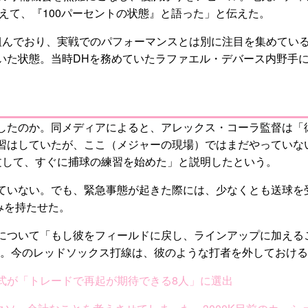
終えて、『100パーセントの状態』と語った」と伝えた。
組んでおり、実戦でのパフォーマンスとは別に注目を集めている
いた状態。当時DHを務めていたラファエル・デバース内野手
したのか。同メディアによると、アレックス・コーラ監督は「
習はしていたが、ここ（メジャーの現場）ではまだやっていな
文して、すぐに捕球の練習を始めた」と説明したという。
ていない。でも、緊急事態が起きた際には、少なくとも送球を
みを持たせた。
近づく吉田について「もし彼をフィールドに戻し、ラインアップに加
きた。今のレッドソックス打線は、彼のような打者を外しておけ
式が「トレードで再起が期待できる8人」に選出