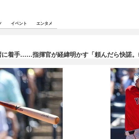
ツ
イベント
エンタメ
習に着手……指揮官が経緯明かす「頼んだら快諾。