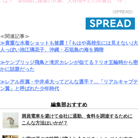
は？ 新指標に躍進の片鱗、大谷翔平との共通点「15°」
《SPREAD》
≪関連記事≫
≫貴重な水着ショットも披露！｢もはや高校生には見えない｣大
人っぽい池江璃花子、沖縄・石垣島の海を満喫
≫ケンブリッジ飛鳥と滝沢カレンが似てる？リオ五輪時から密
かに話題だった
≫レアル所属・中井卓大ってどんな選手？…「リアルキャプテ
ン翼」と呼ばれた少年時代
編集部おすすめ
満員電車を避けて会社に通勤、食料を調達するために
こんな方法はいかが？