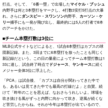
打点。そして、「6番一塁」で出場した
マイケル・ブッシュ
内野手は何と3本塁打をマークし、4打数3安打5打点の大暴
れ。さらに
ダンスビー・スワンソン
内野手、
カーソン・ケ
リー
捕手にも一発が飛び出し、最終的には5人の打者で8本
のアーチをかけた。
■チーム本塁打数は3位に
MLB公式サイトなどによると、1試合8本塁打はカブスの球
団新記録。また、3回までに6本塁打を放ったことも同じく
新記録だという。この日の量産によってチーム本塁打数は1
33に達し、試合終了時点で
ドジャース
、
ヤンキース
に続く
メジャー全体3位に浮上した。
「PCA」は試合後、「カブスは自分が関わってきた中で
も、あるいは見てきた中でも最高の打線だよ」と自賛。続
けて「昨年のことを思えば、なおさらうれしいよ。球場を
吹き抜ける風がずっと内野に向かって吹き、逆風が続くな
ど苦労したからね。それが今年は本塁打が出ているので、