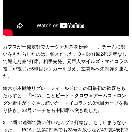
カブスが一発攻勢でカージナルスを粉砕――。チームに勢
いをもたらしたのは、鈴木だった。0－0の1回2死走者なし
で迎えた第1打席。相手先発、元巨人
マイルズ・マイコラス
投手が投じた5球目シンカーを捉え、左翼席へ先制弾を運ん
だ。
鈴木が本拠地リグレーフィールドにこの日最初の歓喜をも
たらすと、「PCA」こと
ピート・クロウ＝アームストロン
グ
外野手がすぐさま続いた。マイコラスの3球目カーブを振
り抜き、22号アーチを右中間席へ突き刺した。
3、4番の連弾で勢い付いたカブス打線は、もう止まらなか
った。「PCA」は第2打席でも23号を放つなど4打数4安打2