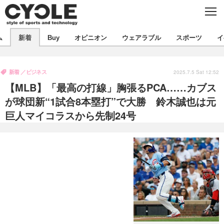
C
L
O
S
新着
E
ム
新着
Buy
オピニオン
ウェアラブル
スポーツ
イ
ビジネス
技術
オピニオン
製品/用品
衣類
新着
ビジネス
コラム
インプレ
2025.7.5 Sat 12:52
デバイス
【MLB】「最高の打線」胸張るPCA……カブス
飲食
バックナンバー
ボイス
ビジネス
国内
スポーツ
が球団新“1試合8本塁打”で大勝 鈴木誠也は元
巨人マイコラスから先制24号
海外
短信
まとめ
イベント
選手
写真
試乗会
スポーツ
エンタメ
動画
ツアー
文化
芸能
出版／映画
ライフ
話題
ファッション
社会
政治
デザイン
写真
ハウツー
動画