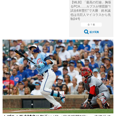
【MLB】「最高の打線」胸張
るPCA……カブスが球団新“1
試合8本塁打”で大勝 鈴木誠
也は元巨人マイコラスから先
制24号
全 1 枚
拡大写真