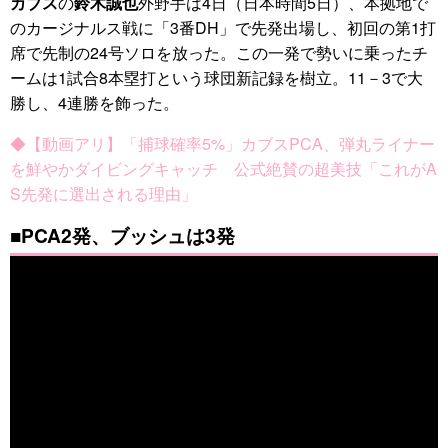
カブス
の
鈴木誠也
外野手は4日（日本時間5日）、本拠地で
のカージナルス戦に「3番DH」で先発出場し、初回の第1打
席で先制の24号ソロを放った。この一発で勢いに乗ったチ
ームは1試合8本塁打という球団新記録を樹立。11－3で大
勝し、4連勝を飾った。
◆【動画アリ】「捕球確率5%」カブスPCA、弾丸ライナー
を鮮やかダイビングキャッチ 公式絶賛の超美技「これがA
S先発に選出される理由」
■PCA2発、ブッシュは3発