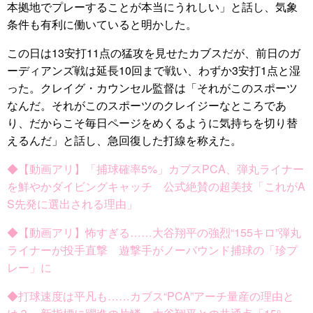
本拠地でプレーすることが本当にうれしい」と話し、気象
条件も有利に働いていると明かした。
この日は13安打11点の猛攻を見せたカブスだが、前日のガ
ーディアンズ戦は延長10回まで戦い、わずか3安打1点と湿
った。クレイグ・カウンセル監督は「それがこのスポーツ
なんだ。それがこのスポーツのクレイジーなところであ
り、だからこそ毎日ページをめくるように気持ちを切り替
えるんだ」と話し、急回復した打線を称えた。
◆【動画アリ】「捕球確率5%」カブスPCA、弾丸ライナー
を鮮やかダイビングキャッチ 公式絶賛の超美技「これがA
S先発に選出される理由」
◆【動画アリ】怖すぎる……大谷翔平の強烈“155キロ”弾丸
ライナーが投手直撃 遊撃手がノーバウンド捕球の「珍プ
レー」に
◆打球速度は平凡も……カブス“PCA”アーチ量産の理由と