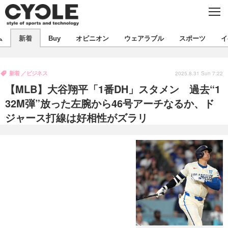
C
L
O
S
新着
E
ム
新着
Buy
オピニオン
ウェアラブル
スポーツ
イ
ビジネス
技術
オピニオン
製品/用品
衣類
新着
ビジネス
コラム
インプレ
2025.8.31 Sun 7:22
デバイス
【MLB】大谷翔平「1番DH」スタメン 過去“1
飲食
バックナンバー
ボイス
ビジネス
国内
スポーツ
32M弾”放った左腕から46号アーチなるか、ド
ジャース打線は好相性がズラリ
海外
短信
まとめ
イベント
選手
写真
試乗会
スポーツ
エンタメ
動画
ツアー
文化
芸能
出版／映画
ライフ
話題
ファッション
社会
政治
デザイン
写真
ハウツー
動画