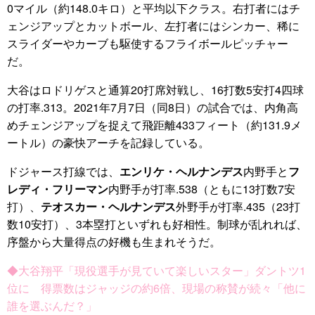
0マイル（約148.0キロ）と平均以下クラス。右打者にはチ
ェンジアップとカットボール、左打者にはシンカー、稀に
スライダーやカーブも駆使するフライボールピッチャー
だ。
大谷はロドリゲスと通算20打席対戦し、16打数5安打4四球
の打率.313。2021年7月7日（同8日）の試合では、内角高
めチェンジアップを捉えて飛距離433フィート（約131.9メ
ートル）の豪快アーチを記録している。
ドジャース打線では、
エンリケ・ヘルナンデス
内野手と
フ
レディ・フリーマン
内野手が打率.538（ともに13打数7安
打）、
テオスカー・ヘルナンデス
外野手が打率.435（23打
数10安打）、3本塁打といずれも好相性。制球が乱れれば、
序盤から大量得点の好機も生まれそうだ。
◆大谷翔平「現役選手が見ていて楽しいスター」ダントツ1
位に 得票数はジャッジの約6倍、現場の称賛が続々「他に
誰を選ぶんだ？」