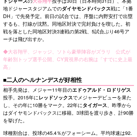
ドジャース
の
大谷翔平
投手は30日（日本時間31日）、本拠
地ドジャースタジアムでの
ダイヤモンドバックス
戦に「1番
DH」で先発予定。前日の試合では、序盤に内野安打で出塁
するも、打線が沈黙。同地区対決で完封負けを喫した。初
戦を落とした同地区対決3連戦の第2戦、5試合ぶり46号ア
ーチは飛び出すか。
◆大谷翔平、ジャッジ、ソトら豪華陣容がズラリ 公式が
年齢別トップ選手公開、CY賞視界の右腕は「すでに史上最
高」
■二人のヘルナンデスが好相性
相手先発は、メジャー11年目の
エドゥアルド・ロドリゲス
投手。2015年に
レッドソックス
でメジャーデビューを果た
し、その年に10勝をマーク。22年に
タイガース
、昨季から
はダイヤモンドバックスに移籍。3球団を渡り歩き、計90勝
を挙げた。
球種割合は、投球の45.4％がフォーシーム。平均球速は92.