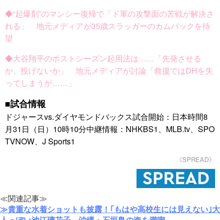
◆“起爆剤”のマンシー復帰で「ド軍の攻撃面の苦戦が解決さ
れる」 地元メディアが35歳スラッガーのカムバックを待
望
◆大谷翔平のポストシーズン起用法は……「先発させる
か、投げないか」 地元メディアが討論「救援ではDHを失
ってしまうが……」
■試合情報
ドジャースvs.ダイヤモンドバックス試合開始：日本時間8
月31日（日）10時10分中継情報：NHKBS1、MLB.tv、SPO
TVNOW、J Sports1
《SPREAD》
≪関連記事≫
≫貴重な水着ショットも披露！｢もはや高校生には見えない｣大
人っぽい池江璃花子、沖縄・石垣島の海を満喫