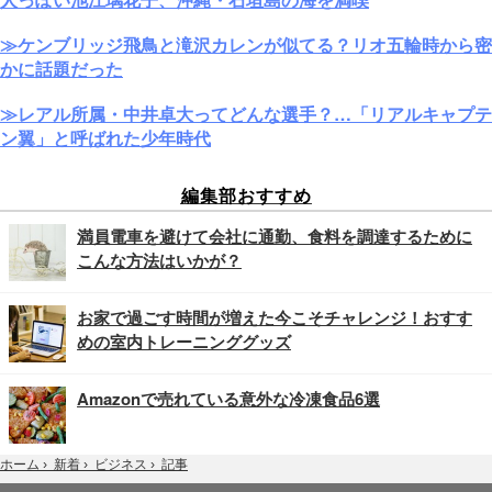
≫ケンブリッジ飛鳥と滝沢カレンが似てる？リオ五輪時から密
かに話題だった
≫レアル所属・中井卓大ってどんな選手？…「リアルキャプテ
ン翼」と呼ばれた少年時代
編集部おすすめ
満員電車を避けて会社に通勤、食料を調達するために
こんな方法はいかが？
お家で過ごす時間が増えた今こそチャレンジ！おすす
めの室内トレーニンググッズ
Amazonで売れている意外な冷凍食品6選
記事
ホーム
›
新着
›
ビジネス
›