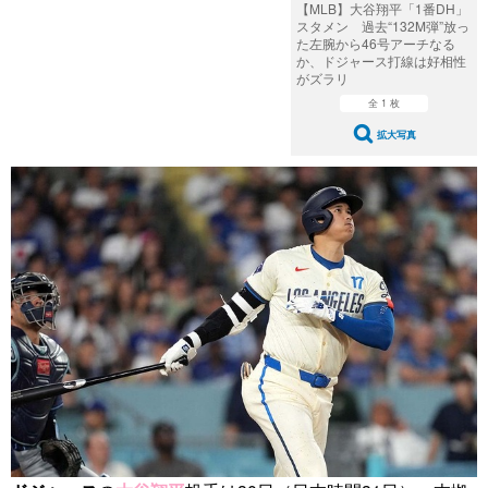
【MLB】大谷翔平「1番DH」
スタメン 過去“132M弾”放っ
た左腕から46号アーチなる
か、ドジャース打線は好相性
がズラリ
全 1 枚
拡大写真