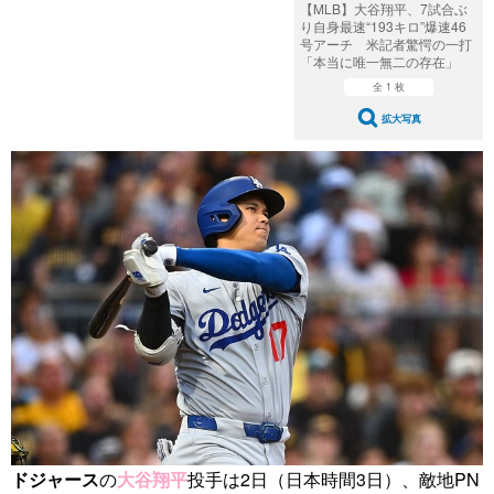
【MLB】大谷翔平、7試合ぶ
り自身最速“193キロ”爆速46
号アーチ 米記者驚愕の一打
「本当に唯一無二の存在」
全 1 枚
拡大写真
ドジャース
の
大谷翔平
投手は2日（日本時間3日）、敵地PN