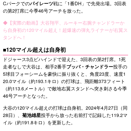
Cパークでの
パイレーツ
戦に「1番DH」で先発出場。3回表
の第2打席に今季46号アーチを放った。
◆【実際の動画】大谷翔平、ルーキー右腕チャンドラーか
ら自身初の120マイル超え！超爆速の弾丸ライナーが右翼ス
タンドへ！
■120マイル超えは自身初
ドジャース3点ビハインドで迎えた、3回表の第2打席。1死
走者なしで大谷は、相手2番手
ブッバ・チャンドラー
投手の
5球目フォーシームを豪快に振り抜くと、角度23度、速度1
20.0マイル（約193.1キロ）の打球は、飛距離373フィート
（約113.6メートル）で敵地右翼スタンドへ突き刺さる今季
46号アーチとなった。
大谷の120マイル超えの打球は自身初。2024年4月27日（同
28日）、
菊池雄星
投手から放った右前打で記録した119.2マ
イル（約191.8キロ）を更新した。