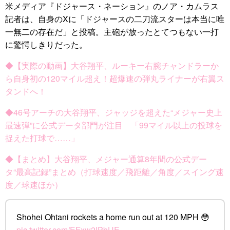
米メディア『ドジャース・ネーション』のノア・カムラス
記者は、自身のXに「ドジャースの二刀流スターは本当に唯
一無二の存在だ」と投稿。主砲が放ったとてつもない一打
に驚愕しきりだった。
◆【実際の動画】大谷翔平、ルーキー右腕チャンドラーか
ら自身初の120マイル超え！超爆速の弾丸ライナーが右翼ス
タンドへ！
◆46号アーチの大谷翔平、ジャッジを超えた“メジャー史上
最速弾”に公式データ部門が注目 「99マイル以上の投球を
捉えた打球で……」
◆【まとめ】大谷翔平、メジャー通算8年間の公式デー
タ“最高記録”まとめ（打球速度／飛距離／角度／スイング速
度／球速ほか）
Shohei Ohtani rockets a home run out at 120 MPH 😳
pic.twitter.com/EFxw2IPbUE