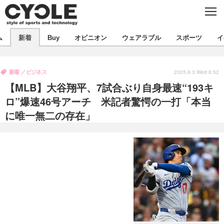
C
L
O
S
新着
E
ム
新着
Buy
オピニオン
ウェアラブル
スポーツ
イ
ビジネス
技術
オピニオン
製品/用品
衣類
新着
ビジネス
コラム
インプレ
2025.9.3 Wed 8:52
デバイス
【MLB】大谷翔平、7試合ぶり自身最速“193キ
飲食
バックナンバー
ボイス
ビジネス
国内
スポーツ
ロ”爆速46号アーチ 米記者驚愕の一打「本当
に唯一無二の存在」
海外
短信
まとめ
イベント
選手
写真
試乗会
スポーツ
エンタメ
動画
ツアー
文化
芸能
出版／映画
ライフ
話題
ファッション
社会
政治
デザイン
写真
ハウツー
動画