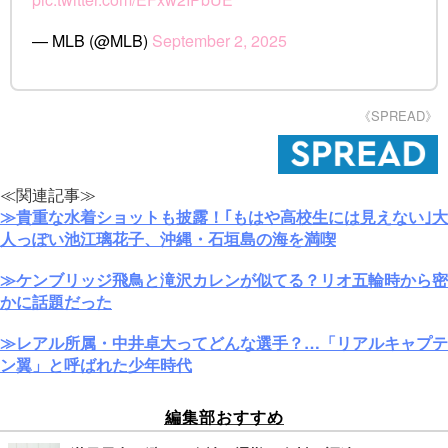
— MLB (@MLB)
September 2, 2025
《SPREAD》
≪関連記事≫
≫貴重な水着ショットも披露！｢もはや高校生には見えない｣大
人っぽい池江璃花子、沖縄・石垣島の海を満喫
≫ケンブリッジ飛鳥と滝沢カレンが似てる？リオ五輪時から密
かに話題だった
≫レアル所属・中井卓大ってどんな選手？…「リアルキャプテ
ン翼」と呼ばれた少年時代
編集部おすすめ