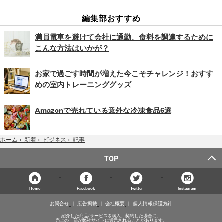
編集部おすすめ
満員電車を避けて会社に通勤、食料を調達するために
こんな方法はいかが？
お家で過ごす時間が増えた今こそチャレンジ！おすす
めの室内トレーニンググッズ
Amazonで売れている意外な冷凍食品6選
記事
ホーム
›
新着
›
ビジネス
›
TOP
Home
Facebook
Twitter
Instagram
お問合せ
広告掲載
会社概要
個人情報保護方針
紹介した商品/サービスを購入、契約した場合に、
売上の一部が弊社サイトに還元されることがあります。