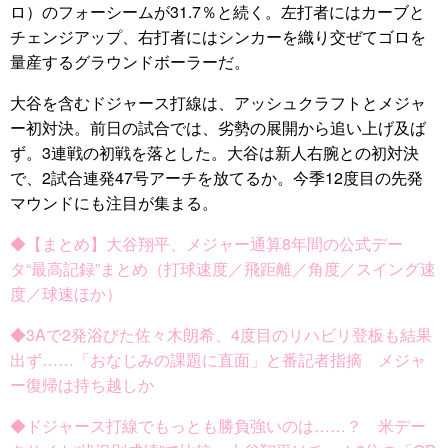
ロ）のフォーシームが31.7％と続く。左打者にはカーブと
チェンジアップ、右打者にはシンカーを織り交ぜてゴロを
量産するグラウンドボーラーだ。
大谷を含むドジャース打線は、アッシュクラフトとメジャ
ー初対決。前日の試合では、劣勢の展開から追い上げ及ば
ず。3連戦の初戦を落とした。大谷は新人右腕との初対決
で、2試合連発47号アーチを放てるか。今季12度目の先発
マウンドにも注目が集まる。
◆【まとめ】大谷翔平、メジャー通算8年間の公式デー
タ“最高記録”まとめ（打球速度／飛距離／角度／スイング速
度／球速ほか）
◆3Aで2発浴びた佐々木朗希、4度目のリハビリ登板も結果
出ず……「おなじみの課題に直面」と番記者指摘 メジャ
ー復帰は持ち越しか
◆ドジャース打線でもっとも勝負強いのは……？ 米デー