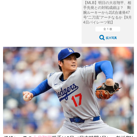
【MLB】明日の大谷翔平、相
手先発との対戦成績は？ 剛
腕ルーキーから2試合連発47
号“二刀流”アーチなるか【9月
4日パイレーツ戦】
全 1 枚
拡大写真