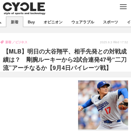
C
L
O
S
新着
E
ム
新着
Buy
オピニオン
ウェアラブル
スポーツ
イ
ビジネス
技術
オピニオン
製品/用品
衣類
新着
ビジネス
コラム
インプレ
2025.9.3 Wed 17:52
デバイス
【MLB】明日の大谷翔平、相手先発との対戦成
飲食
バックナンバー
ボイス
ビジネス
国内
スポーツ
績は？ 剛腕ルーキーから2試合連発47号“二刀
流”アーチなるか【9月4日パイレーツ戦】
海外
短信
まとめ
イベント
選手
写真
試乗会
スポーツ
エンタメ
動画
ツアー
文化
芸能
出版／映画
ライフ
話題
ファッション
社会
政治
デザイン
写真
ハウツー
動画