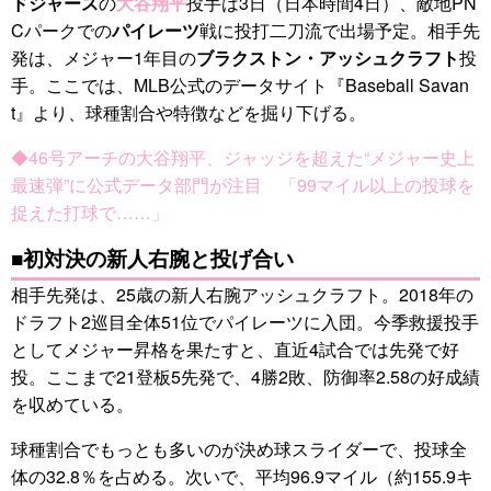
ドジャース
の
大谷翔平
投手は3日（日本時間4日）、敵地PN
Cパークでの
パイレーツ
戦に投打二刀流で出場予定。相手先
発は、メジャー1年目の
ブラクストン・アッシュクラフト
投
手。ここでは、MLB公式のデータサイト『Baseball Savan
t』より、球種割合や特徴などを掘り下げる。
◆46号アーチの大谷翔平、ジャッジを超えた“メジャー史上
最速弾”に公式データ部門が注目 「99マイル以上の投球を
捉えた打球で……」
■初対決の新人右腕と投げ合い
相手先発は、25歳の新人右腕アッシュクラフト。2018年の
ドラフト2巡目全体51位でパイレーツに入団。今季救援投手
としてメジャー昇格を果たすと、直近4試合では先発で好
投。ここまで21登板5先発で、4勝2敗、防御率2.58の好成績
を収めている。
球種割合でもっとも多いのが決め球スライダーで、投球全
体の32.8％を占める。次いで、平均96.9マイル（約155.9キ