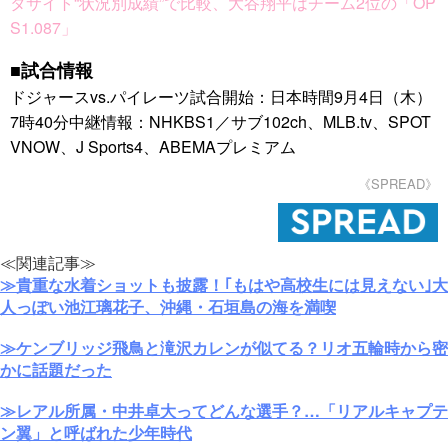
タサイト“状況別成績”で比較、大谷翔平はチーム2位の「OP
S1.087」
■試合情報
ドジャースvs.パイレーツ試合開始：日本時間9月4日（木）
7時40分中継情報：NHKBS1／サブ102ch、MLB.tv、SPOT
VNOW、J Sports4、ABEMAプレミアム
《SPREAD》
≪関連記事≫
≫貴重な水着ショットも披露！｢もはや高校生には見えない｣大
人っぽい池江璃花子、沖縄・石垣島の海を満喫
≫ケンブリッジ飛鳥と滝沢カレンが似てる？リオ五輪時から密
かに話題だった
≫レアル所属・中井卓大ってどんな選手？…「リアルキャプテ
ン翼」と呼ばれた少年時代