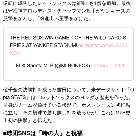
逆転に成功したレッドソックスは9回にも1点を追加。最後
は守護神アロルディス・チャップマン投手がヤンキースの
反撃をかわし、DS進出へ王手をかけた。
THE RED SOX WIN GAME 1 OF THE WILD CARD S
ERIES AT YANKEE STADIUM!
pic.twitter.com/80AJSJ
KOXr
— FOX Sports: MLB (@MLBONFOX)
October 1, 2025
値千金の決勝打を放った吉田について、米データサイト『O
pta STATS』は「レッドソックスのヨシダが歴史を作った。
自身のチームが負けている状況で、ポストシーズン初打席
に立ち、その初球で勝ち越し打を放ったが、これはMLB史
上初の快挙」と伝えた。
■球団SNSは「時の人」と祝福