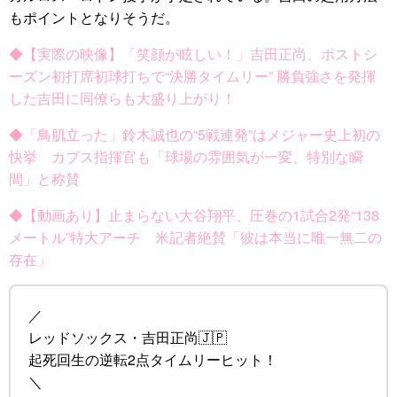
もポイントとなりそうだ。
◆【実際の映像】「笑顔が眩しい！」吉田正尚、ポストシ
ーズン初打席初球打ちで“決勝タイムリー” 勝負強さを発揮
した吉田に同僚らも大盛り上がり！
◆「鳥肌立った」鈴木誠也の“5戦連発”はメジャー史上初の
快挙 カブス指揮官も「球場の雰囲気が一変、特別な瞬
間」と称賛
◆【動画あり】止まらない大谷翔平、圧巻の1試合2発“138
メートル”特大アーチ 米記者絶賛「彼は本当に唯一無二の
存在」
／
レッドソックス・吉田正尚🇯🇵
起死回生の逆転2点タイムリーヒット！
＼