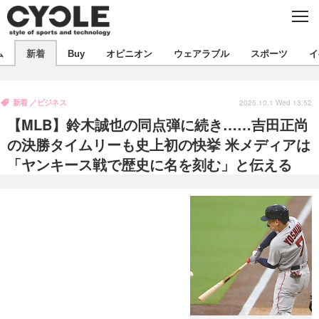
C
L
O
S
新着
E
ム
新着
Buy
オピニオン
ウェアラブル
スポーツ
イ
ビジネス
技術
オピニオン
製品/用品
衣類
新着
ビジネス
コラム
インプレ
2025.10.1 Wed 13:52
デバイス
【MLB】鈴木誠也の同点弾に続き……吉田正尚
飲食
バックナンバー
ボイス
ビジネス
国内
スポーツ
の決勝タイムリーも史上初の快挙 米メディアは
「ヤンキース戦で歴史に名を刻む」と伝える
海外
短信
まとめ
イベント
選手
写真
試乗会
スポーツ
エンタメ
動画
ツアー
文化
芸能
出版／映画
ライフ
話題
ファッション
社会
政治
デザイン
写真
ハウツー
動画