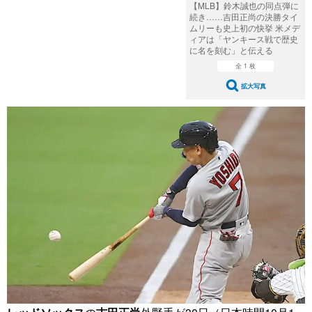
【MLB】鈴木誠也の同点弾に
続き……吉田正尚の決勝タイ
ムリーも史上初の快挙 米メデ
ィアは「ヤンキース戦で歴史
に名を刻む」と伝える
全 1 枚
拡大写真