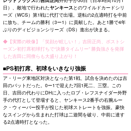
レッドソックス
の
吉田正尚
外野手が30日（日本時間10月1
日）、敵地で行われた
ヤンキース
とのワイルドカードシリ
ーズ（WCS）第1戦に代打で出場。逆転の2点適時打を中前
に放ち、チームの勝利（3ー1）に貢献した。あと1勝で4年
ぶりのディビジョンシリーズ（DS）進出が決まる。
◆【実際の映像】「笑顔が眩しい！」吉田正尚、ポストシ
ーズン初打席初球打ちで“決勝タイムリー” 勝負強さを発揮
した吉田に同僚らも大盛り上がり！
■PS初打席、初球をいきなり強振
ア・リーグ東地区対決となった第1戦、試合を決めたのは吉
田のバットだった。0ー1で迎えた7回1死二、三塁。この
日、吉田の代わりにDHに入ったロブ・レフスナイダー外野
手の代打として登場すると、ヤンキース2番手の右腕ルー
ク・ウィーバー投手が投じた初球ストレートを強振。豪快
なスイングから生まれた打球は二遊間を破り、中前に達す
る2点適時打となった。