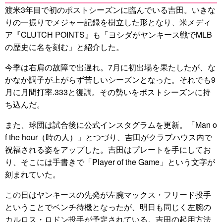
渡米3年目で初のポストシーズンに臨んでいる吉田。いきな
りの一振りでメジャー記録を樹立した形となり、米メディ
ア『CLUTCH POINTS』も「ヨシダがヤンキース戦でMLB
の歴史に名を刻む」と紹介した。
今季は右肩の故障で出遅れ。7月に初出場を果たしたが、な
かなか調子が上がらず苦しいシーズンとなった。それでも9
月に月間打率.333と復調。その勢いをポストシーズンに持
ち込んだ。
また、球団は試合後に公式インスタグラムを更新。「Man o
f the hour（時の人）」とつづり、吉田がクラブハウス内で
祝福される姿をアップした。吉田はプレートを手にしてお
り、そこには手書きで「Player of the Game」という文字が
刻まれていた。
この日はヤンキースの先発が左腕マックス・フリード投手
ということでベンチ待機となったが、明日も同じく左腕の
カルロス・ロドン投手が予定されている。吉田の起用方法