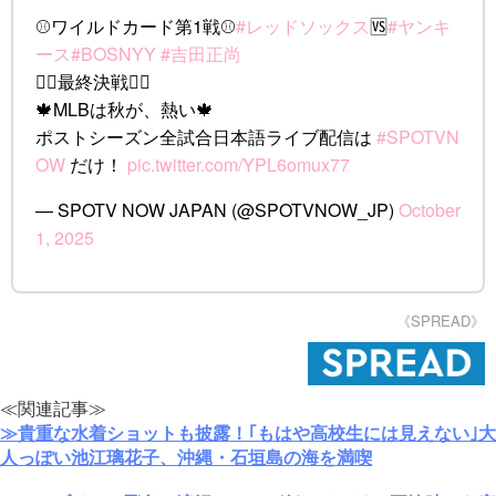
⚾️ワイルドカード第1戦⚾️
#レッドソックス
🆚
#ヤンキ
ース
#BOSNYY
#吉田正尚
❤️‍🔥最終決戦❤️‍🔥
🍁MLBは秋が、熱い🍁
ポストシーズン全試合日本語ライブ配信は
#SPOTVN
OW
だけ！
pic.twitter.com/YPL6omux77
— SPOTV NOW JAPAN (@SPOTVNOW_JP)
October
1, 2025
《SPREAD》
≪関連記事≫
≫貴重な水着ショットも披露！｢もはや高校生には見えない｣大
人っぽい池江璃花子、沖縄・石垣島の海を満喫