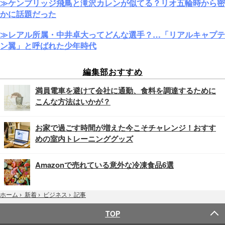
≫ケンブリッジ飛鳥と滝沢カレンが似てる？リオ五輪時から密
かに話題だった
≫レアル所属・中井卓大ってどんな選手？…「リアルキャプテ
ン翼」と呼ばれた少年時代
編集部おすすめ
満員電車を避けて会社に通勤、食料を調達するために
こんな方法はいかが？
お家で過ごす時間が増えた今こそチャレンジ！おすす
めの室内トレーニンググッズ
Amazonで売れている意外な冷凍食品6選
記事
ホーム
›
新着
›
ビジネス
›
TOP