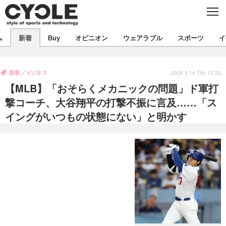
C
L
O
S
新着
E
ム
新着
Buy
オピニオン
ウェアラブル
スポーツ
イ
ビジネス
技術
オピニオン
製品/用品
衣類
新着
ビジネス
コラム
インプレ
2026.5.14 Thu 12:22
デバイス
【MLB】「おそらくメカニックの問題」ド軍打
飲食
バックナンバー
ボイス
ビジネス
国内
スポーツ
撃コーチ、大谷翔平の打撃不振に言及……「ス
イングがいつもの状態にない」と明かす
海外
短信
まとめ
イベント
選手
写真
試乗会
スポーツ
エンタメ
動画
ツアー
文化
芸能
出版／映画
ライフ
話題
ファッション
社会
政治
デザイン
写真
ハウツー
動画