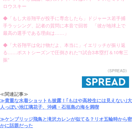
ロウスキー
◆「もし大谷翔平が投手に専念したら」ドジャース若手捕
手ラッシング、記者の質問に本音で回答 「彼が地球上で
最高の選手である理由は……」
◆「大谷翔平は化け物だよ、本当に」イエリッチが振り返
る……ポストシーズンで圧倒された“1試合3本塁打＆10奪三
振”
《SPREAD》
≪関連記事≫
≫貴重な水着ショットも披露！｢もはや高校生には見えない｣大
人っぽい池江璃花子、沖縄・石垣島の海を満喫
≫ケンブリッジ飛鳥と滝沢カレンが似てる？リオ五輪時から密
かに話題だった