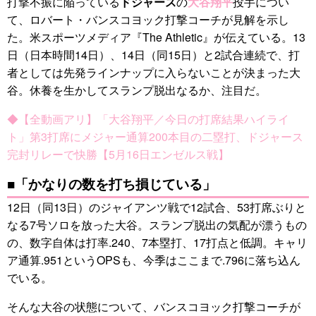
打撃不振に陥っている
ドジャース
の
大谷翔平
投手につい
て、ロバート・バンスコヨック打撃コーチが見解を示し
た。米スポーツメディア『The Athletic』が伝えている。13
日（日本時間14日）、14日（同15日）と2試合連続で、打
者としては先発ラインナップに入らないことが決まった大
谷。休養を生かしてスランプ脱出なるか、注目だ。
◆【全動画アリ】「大谷翔平／今日の打席結果ハイライ
ト」第3打席にメジャー通算200本目の二塁打、ドジャース
完封リレーで快勝【5月16日エンゼルス戦】
■「かなりの数を打ち損じている」
12日（同13日）のジャイアンツ戦で12試合、53打席ぶりと
なる7号ソロを放った大谷。スランプ脱出の気配が漂うもの
の、数字自体は打率.240、7本塁打、17打点と低調。キャリ
ア通算.951というOPSも、今季はここまで.796に落ち込ん
でいる。
そんな大谷の状態について、バンスコヨック打撃コーチが