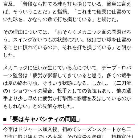
言及。「普段なら打てる球を打ち損じている。簡単に言え
ば、そういうことだ」と指摘。「これまで確実に仕留めて
いた球を、かなりの数で打ち損じている」と続けた。
その理由については、「おそらくメカニック面の問題だろ
う。スイングがいつもの状態にない。彼は甘い球を仕留め
ることに慣れているのに、それを打ち損じている」と明か
した。
メカニックに狂いが生じている点について、デーブ・ロバ
ーツ監督は「疲労が影響してきていると思う。多くの選手
は夏の終わり頃、そういう状態になる。しかし、（二刀流
の）ショウヘイの場合、投手としての負担もあり、他の選
手より少し早めに疲労が打撃面に影響を及ぼしているのか
もしれない」との見解を示した。
■「要はキャパシティの問題」
今季はドジャース加入後、初めてシーズンスタートから二
刀流に取り組んでいる大谷。その疲労を考慮し、指揮官は1