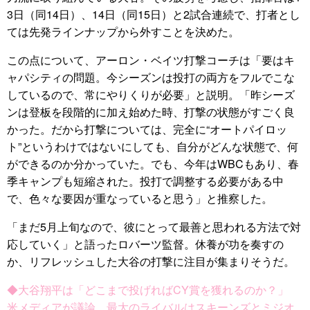
3日（同14日）、14日（同15日）と2試合連続で、打者とし
ては先発ラインナップから外すことを決めた。
この点について、アーロン・ベイツ打撃コーチは「要はキ
ャパシティの問題。今シーズンは投打の両方をフルでこな
しているので、常にやりくりが必要」と説明。「昨シーズ
ンは登板を段階的に加え始めた時、打撃の状態がすごく良
かった。だから打撃については、完全に“オートパイロッ
ト”というわけではないにしても、自分がどんな状態で、何
ができるのか分かっていた。でも、今年はWBCもあり、春
季キャンプも短縮された。投打で調整する必要がある中
で、色々な要因が重なっていると思う」と推察した。
「まだ5月上旬なので、彼にとって最善と思われる方法で対
応していく」と語ったロバーツ監督。休養が功を奏すの
か、リフレッシュした大谷の打撃に注目が集まりそうだ。
◆大谷翔平は「どこまで投げればCY賞を獲れるのか？」
米メディアが議論、最大のライバルはスキーンズとミジオ