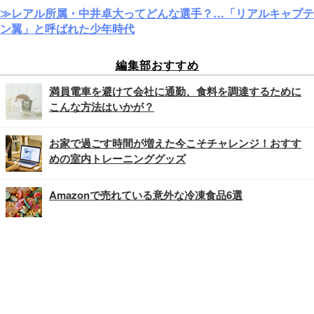
≫レアル所属・中井卓大ってどんな選手？…「リアルキャプテ
ン翼」と呼ばれた少年時代
編集部おすすめ
満員電車を避けて会社に通勤、食料を調達するために
こんな方法はいかが？
お家で過ごす時間が増えた今こそチャレンジ！おすす
めの室内トレーニンググッズ
Amazonで売れている意外な冷凍食品6選
記事
ホーム
›
新着
›
ビジネス
›
TOP
Home
Facebook
Twitter
Instagram