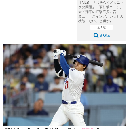
【MLB】「おそらくメカニッ
クの問題」ド軍打撃コーチ、
大谷翔平の打撃不振に言
及……「スイングがいつもの
状態にない」と明かす
全 1 枚
拡大写真