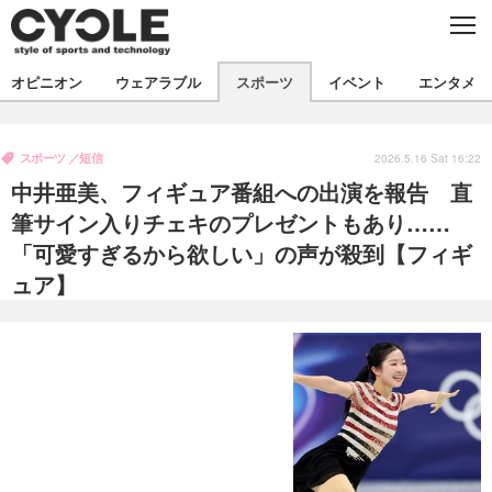
C
L
O
S
新着
E
オピニオン
ウェアラブル
スポーツ
イベント
エンタメ
ビジネス
技術
オピニオン
製品/用品
衣類
スポーツ
短信
コラム
インプレ
2026.5.16 Sat 16:22
デバイス
中井亜美、フィギュア番組への出演を報告 直
飲食
バックナンバー
ボイス
ビジネス
国内
スポーツ
筆サイン入りチェキのプレゼントもあり……
「可愛すぎるから欲しい」の声が殺到【フィギ
海外
短信
まとめ
イベント
ュア】
選手
写真
試乗会
スポーツ
エンタメ
動画
ツアー
文化
芸能
出版／映画
ライフ
話題
ファッション
社会
政治
デザイン
写真
ハウツー
動画