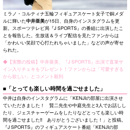
ミラノ・コルティナ五輪フィギュアスケート女子で銅メダ
ルに輝いた
中井亜美
が15日、自身のインスタグラムを更
新。スポーツテレビ局『J SPORTS』の番組に出演したこ
とを報告した。生放送＆ライブ配信を見たファンからは
「かわいい笑顔で心打たれちゃいました」などの声が寄せ
られた。
◆【実際の投稿】中井亜美、『J SPORTS』出演で直筆サ
イン入りチェキをプレゼント！ファンからは「可愛すぎる
から欲しい」とコメント殺到
■「とっても楽しい時間を過ごせました」
中井は自身のインスタグラムに「KENJIの部屋に出演させ
ていただきました！ 賢二先生や中庭先生と3人でお話しし
たり、ジェスチャーゲームをしたりなどとっても楽しい時
間を過ごせました‼︎ ありがとうございました！」と投稿。
『J SPORTS』のフィギュアスケート番組「KENJIの部