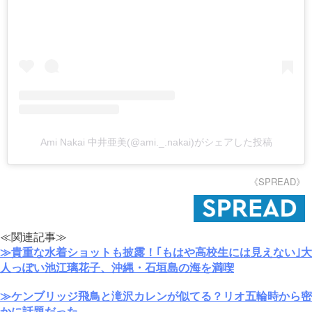
Ami Nakai 中井亜美(@ami._.nakai)がシェアした投稿
《SPREAD》
≪関連記事≫
≫貴重な水着ショットも披露！｢もはや高校生には見えない｣大
人っぽい池江璃花子、沖縄・石垣島の海を満喫
≫ケンブリッジ飛鳥と滝沢カレンが似てる？リオ五輪時から密
かに話題だった