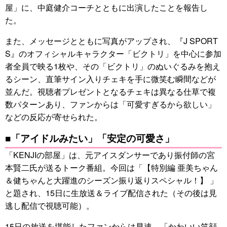
屋」に、中庭健介コーチとともに出演したことを報告し
た。
また、メッセージとともに写真がアップされ、『J SPORT
S』のオフィシャルキャラクター「ビクトリ」を中心に参加
者全員で映る1枚や、その「ビクトリ」のぬいぐるみを抱え
るシーン、直筆サイン入りチェキを手に微笑む瞬間などが
並んだ。視聴者プレゼントとなるチェキは異なる仕草で複
数パターンあり、ファンからは「可愛すぎるから欲しい」
などの反応が寄せられた。
■「アイドルみたい」「安定の可愛さ」
「KENJIの部屋」は、元アイスダンサーであり振付師の宮
本賢二氏が送るトーク番組。今回は「【特別編 亜美ちゃん
＆健ちゃんと大躍進のシーズン振り返りスペシャル！】 」
と題され、15日に生放送＆ライブ配信された（その後は見
逃し配信で視聴可能）。
15日の放送を堪能したファンからは早速、「かわいい笑顔