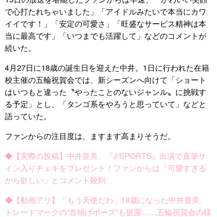
で心打たれちゃいました」「アイドルみたいで本当にカワ
イイです！」「安定の可愛さ」「旺盛なサービス精神は本
当に最高です」「いつまでも活躍して」などのコメントが
続いた。
4月27日に18歳の誕生日を迎えた中井。1日に行われた在籍
校主催の五輪祝賀会では、新シーズンへ向けて「ショート
はいつもと違った〝やったことのないジャンル〟に挑戦す
る予定」とし、「タンゴ系をやろうと思っていて」などと
語っていた。
ファンからの注目度は、ますます高まりそうだ。
◆【実際の投稿】中井亜美、『J SPORTS』出演で直筆サ
イン入りチェキをプレゼント！ファンからは「可愛すぎる
から欲しい」とコメント殺到
◆【動画アリ】「もう天使だわ」18歳になった中井亜美、
トレードマークの“首傾げポーズ”も披露……五輪祝賀会の様