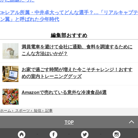
≫レアル所属・中井卓大ってどんな選手？…「リアルキャプテ
ン翼」と呼ばれた少年時代
編集部おすすめ
満員電車を避けて会社に通勤、食料を調達するために
こんな方法はいかが？
お家で過ごす時間が増えた今こそチャレンジ！おすす
めの室内トレーニンググッズ
Amazonで売れている意外な冷凍食品6選
記事
ホーム
›
スポーツ
›
短信
›
TOP