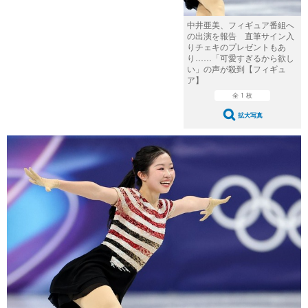
中井亜美、フィギュア番組へ
の出演を報告 直筆サイン入
りチェキのプレゼントもあ
り……「可愛すぎるから欲し
い」の声が殺到【フィギュ
ア】
全 1 枚
拡大写真