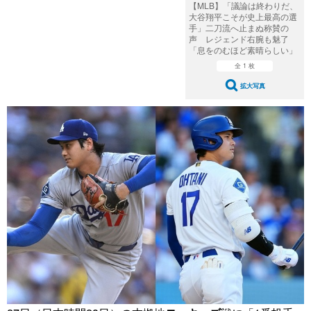
【MLB】「議論は終わりだ、
大谷翔平こそが史上最高の選
手」二刀流へ止まぬ称賛の
声 レジェンド右腕も魅了
「息をのむほど素晴らしい」
全 1 枚
拡大写真