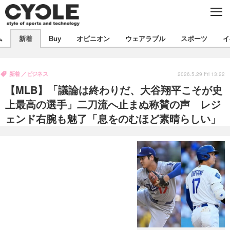
C
L
O
S
新着
E
ム
新着
Buy
オピニオン
ウェアラブル
スポーツ
イ
ビジネス
技術
オピニオン
製品/用品
衣類
新着
ビジネス
コラム
インプレ
2026.5.29 Fri 13:22
デバイス
【MLB】「議論は終わりだ、大谷翔平こそが史
飲食
バックナンバー
ボイス
ビジネス
国内
スポーツ
上最高の選手」二刀流へ止まぬ称賛の声 レジ
ェンド右腕も魅了「息をのむほど素晴らしい」
海外
短信
まとめ
イベント
選手
写真
試乗会
スポーツ
エンタメ
動画
ツアー
文化
芸能
出版／映画
ライフ
話題
ファッション
社会
政治
デザイン
写真
ハウツー
動画