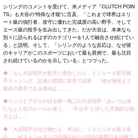
シリングのコメントを受けて、米メディア『CLUTCH POIN
TS』も大谷の“特殊な才能”に言及。「これまで球界はエリ
ート級の強打者、攻守に優れた完成度の高い野手、そして
エース級の投手を生み出してきた。だが大谷は、本来なら
別々に語られるはずのカテゴリーを1人で融合させ続けてい
る」と説明。そして、「シリングのような反応は、なぜ彼
のキャリアがこのスポーツにおいて最も異例で、最も注目
され続けているのかを示している」とつづった。
◆「もし大谷翔平が投手に専念したら」ドジャース若手捕
手ラッシング、記者の質問に本音で回答 「彼が地球上で
最高の選手である理由は……」
◆ベッツとアデルが語る唯一無二の大谷翔平「あいつは俺
たちと人生のルールが違う」 “不公平”と評した圧倒的な能
力とは……
◆「大谷翔平は化け物だよ、本当に」イエリッチが振り返
る……ポストシーズンで圧倒された“1試合3本塁打＆10奪三