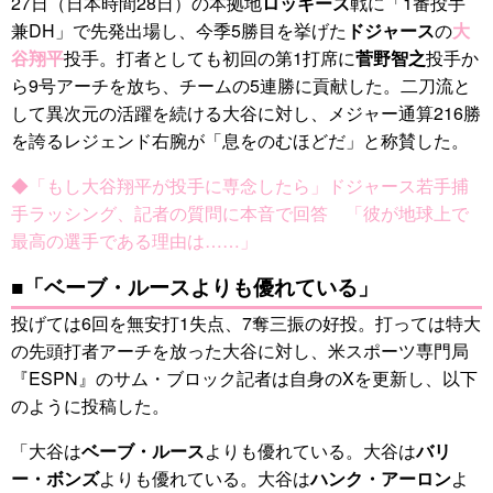
27日（日本時間28日）の本拠地
ロッキーズ
戦に「1番投手
兼DH」で先発出場し、今季5勝目を挙げた
ドジャース
の
大
谷翔平
投手。打者としても初回の第1打席に
菅野智之
投手か
ら9号アーチを放ち、チームの5連勝に貢献した。二刀流と
して異次元の活躍を続ける大谷に対し、メジャー通算216勝
を誇るレジェンド右腕が「息をのむほどだ」と称賛した。
◆「もし大谷翔平が投手に専念したら」ドジャース若手捕
手ラッシング、記者の質問に本音で回答 「彼が地球上で
最高の選手である理由は……」
■「ベーブ・ルースよりも優れている」
投げては6回を無安打1失点、7奪三振の好投。打っては特大
の先頭打者アーチを放った大谷に対し、米スポーツ専門局
『ESPN』のサム・ブロック記者は自身のXを更新し、以下
のように投稿した。
「大谷は
ベーブ・ルース
よりも優れている。大谷は
バリ
ー・ボンズ
よりも優れている。大谷は
ハンク・アーロン
よ