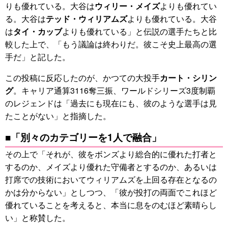
りも優れている。大谷は
ウィリー・メイズ
よりも優れてい
る。大谷は
テッド・ウィリアムズ
よりも優れている。大谷
は
タイ・カッブ
よりも優れている」と伝説の選手たちと比
較した上で、「もう議論は終わりだ。彼こそ史上最高の選
手だ」と記した。
この投稿に反応したのが、かつての大投手
カート・シリン
グ
。キャリア通算3116奪三振、ワールドシリーズ3度制覇
のレジェンドは「過去にも現在にも、彼のような選手は見
たことがない」と指摘した。
■「別々のカテゴリーを1人で融合」
その上で「それが、彼をボンズより総合的に優れた打者と
するのか、メイズより優れた守備者とするのか、あるいは
打席での技術においてウィリアムズを上回る存在となるの
かは分からない」としつつ、「彼が投打の両面でこれほど
優れていることを考えると、本当に息をのむほど素晴らし
い」と称賛した。