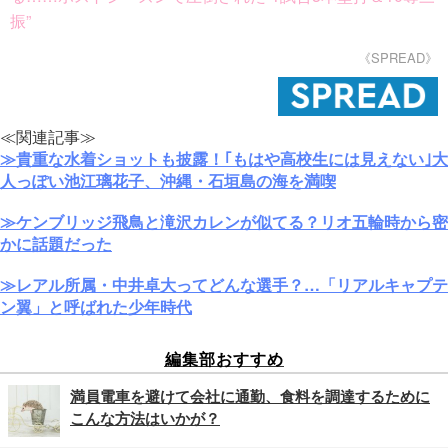
振”
《SPREAD》
≪関連記事≫
≫貴重な水着ショットも披露！｢もはや高校生には見えない｣大
人っぽい池江璃花子、沖縄・石垣島の海を満喫
≫ケンブリッジ飛鳥と滝沢カレンが似てる？リオ五輪時から密
かに話題だった
≫レアル所属・中井卓大ってどんな選手？…「リアルキャプテ
ン翼」と呼ばれた少年時代
編集部おすすめ
満員電車を避けて会社に通勤、食料を調達するために
こんな方法はいかが？