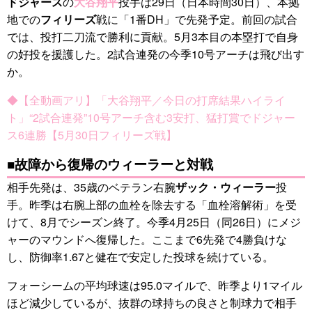
ドジャース
の
大谷翔平
投手は29日（日本時間30日）、本拠
地での
フィリーズ
戦に「1番DH」で先発予定。前回の試合
では、投打二刀流で勝利に貢献。5月3本目の本塁打で自身
の好投を援護した。2試合連発の今季10号アーチは飛び出す
か。
◆【全動画アリ】「大谷翔平／今日の打席結果ハイライ
ト」“2試合連発”10号アーチ含む3安打、猛打賞でドジャー
ス6連勝【5月30日フィリーズ戦】
■故障から復帰のウィーラーと対戦
相手先発は、35歳のベテラン右腕
ザック・ウィーラー
投
手。昨季は右腕上部の血栓を除去する「血栓溶解術」を受
けて、8月でシーズン終了。今季4月25日（同26日）にメジ
ャーのマウンドへ復帰した。ここまで6先発で4勝負けな
し、防御率1.67と健在で安定した投球を続けている。
フォーシームの平均球速は95.0マイルで、昨季より1マイル
ほど減少しているが、抜群の球持ちの良さと制球力で相手