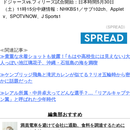
ドジャースvs.フィリーズ試合開始：日本時間5月30日
（土）11時15分中継情報：NHKBS1／サブ102ch、Applet
v、SPOTVNOW、J Sports1
《SPREAD》
≪関連記事≫
≫貴重な水着ショットも披露！｢もはや高校生には見えない｣大
人っぽい池江璃花子、沖縄・石垣島の海を満喫
≫ケンブリッジ飛鳥と滝沢カレンが似てる？リオ五輪時から密
かに話題だった
≫レアル所属・中井卓大ってどんな選手？…「リアルキャプテ
ン翼」と呼ばれた少年時代
編集部おすすめ
満員電車を避けて会社に通勤、食料を調達するために