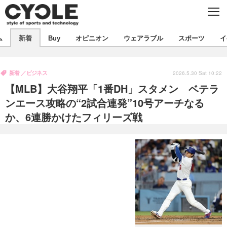
C
L
O
S
新着
E
ム
新着
Buy
オピニオン
ウェアラブル
スポーツ
イ
ビジネス
技術
オピニオン
製品/用品
衣類
新着
ビジネス
コラム
インプレ
2026.5.30 Sat 10:22
デバイス
【MLB】大谷翔平「1番DH」スタメン ベテラ
飲食
バックナンバー
ボイス
ビジネス
国内
スポーツ
ンエース攻略の“2試合連発”10号アーチなる
か、6連勝かけたフィリーズ戦
海外
短信
まとめ
イベント
選手
写真
試乗会
スポーツ
エンタメ
動画
ツアー
文化
芸能
出版／映画
ライフ
話題
ファッション
社会
政治
デザイン
写真
ハウツー
動画