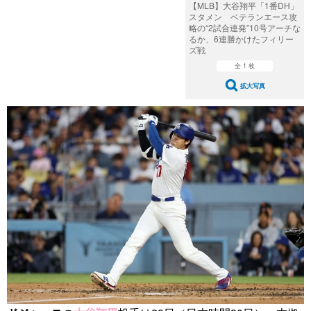
【MLB】大谷翔平「1番DH」
スタメン ベテランエース攻
略の“2試合連発”10号アーチな
るか、6連勝かけたフィリー
ズ戦
全 1 枚
拡大写真