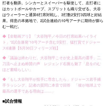
打者を翻弄。シンカーとスイーパーを駆使して、左打者に
はカットボールやカーブ、スプリットも織り交ぜる。大谷
はウィーラーと通算6打席対戦し、3打数2安打3四球と好結
果。得意の本拠地で、2試合連続の10号アーチに期待が膨ら
む一戦だ。
◆【全動画アリ】「大谷翔平／今日の打席結果ハイライ
ト」“2試合連発”10号アーチ含む3安打、猛打賞でドジャー
ス6連勝【5月30日フィリーズ戦】
◆「議論は終わりだ、大谷翔平こそが史上最高の選手」二
刀流へ止まぬ称賛の声 レジェンド右腕も魅了「息をのむ
ほど素晴らしい」
◆「もし大谷翔平が投手に専念したら」ドジャース若手捕
手ラッシング、記者の質問に本音で回答 「彼が地球上で
最高の選手である理由は……」
■試合情報