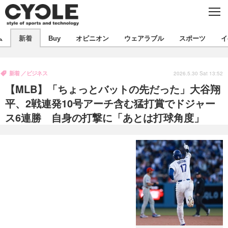
C
L
O
S
新着
E
ム
新着
Buy
オピニオン
ウェアラブル
スポーツ
イ
ビジネス
技術
オピニオン
製品/用品
衣類
新着
ビジネス
コラム
インプレ
2026.5.30 Sat 13:52
デバイス
【MLB】「ちょっとバットの先だった」大谷翔
飲食
バックナンバー
ボイス
ビジネス
国内
スポーツ
平、2戦連発10号アーチ含む猛打賞でドジャー
ス6連勝 自身の打撃に「あとは打球角度」
海外
短信
まとめ
イベント
選手
写真
試乗会
スポーツ
エンタメ
動画
ツアー
文化
芸能
出版／映画
ライフ
話題
ファッション
社会
政治
デザイン
写真
ハウツー
動画