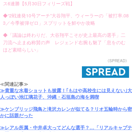
ス6連勝【5月30日フィリーズ戦】
◆“2戦連発10号アーチ”大谷翔平、ウィーラーの「被打率.08
3／今季被弾ゼロ」スプリットを鮮やか攻略
◆「議論は終わりだ、大谷翔平こそが史上最高の選手」二
刀流へ止まぬ称賛の声 レジェンド右腕も魅了「息をのむ
ほど素晴らしい」
《SPREAD》
≪関連記事≫
≫貴重な水着ショットも披露！｢もはや高校生には見えない｣大
人っぽい池江璃花子、沖縄・石垣島の海を満喫
≫ケンブリッジ飛鳥と滝沢カレンが似てる？リオ五輪時から密
かに話題だった
≫レアル所属・中井卓大ってどんな選手？…「リアルキャプテ