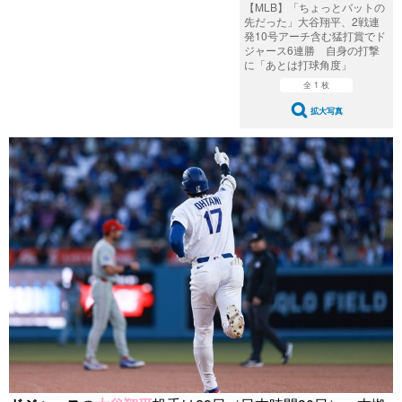
【MLB】「ちょっとバットの
先だった」大谷翔平、2戦連
発10号アーチ含む猛打賞でド
ジャース6連勝 自身の打撃
に「あとは打球角度」
全 1 枚
拡大写真