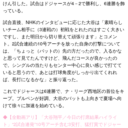
けん引した。試合はドジャースが4－2で勝利し、6連勝を飾
っている。
試合直後、NHKのインタビューに応じた大谷は「素晴らし
いチーム相手に（3連戦の）初戦をとれたのはすごく大きい
ですし、また明日から切り替えて頑張ります」とコメン
ト。2試合連続の10号アーチを放った自身の打撃について
は、「ちょっと（バットの）先の方だったので、入るかな
と思って見てたんですけど、飛んだコースが良かったの
で。シングルの当たりもセンター中心に良い感じで打てて
いると思うので、あとは打球角度がしっかり出てくれれ
ば、長打になるかな」と振り返った。
これでドジャースは6連勝で、ナ・リーグ西地区の首位をキ
ープ。ブルペンが好調、大谷のバットも上向きで夏場へ向
けて徐々に加速を始めている。
◆【全動画アリ】「大谷翔平／今日の打席結果ハイライ
ト」“2試合連発”10号アーチ含む3安打、猛打賞でドジャー