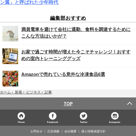
ン翼」と呼ばれた少年時代
編集部おすすめ
満員電車を避けて会社に通勤、食料を調達するために
こんな方法はいかが？
お家で過ごす時間が増えた今こそチャレンジ！おすす
めの室内トレーニンググッズ
Amazonで売れている意外な冷凍食品6選
記事
ホーム
›
新着
›
ビジネス
›
TOP
Home
Facebook
Twitter
Instagram
お問合せ
広告掲載
会社概要
個人情報保護方針