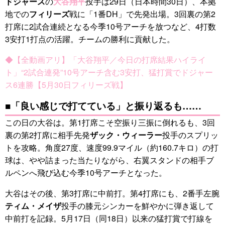
ドジャース
の
大谷翔平
投手は29日（日本時間30日）、本拠
地での
フィリーズ
戦に「1番DH」で先発出場。3回裏の第2
打席に2試合連続となる今季10号アーチを放つなど、4打数
3安打1打点の活躍。チームの勝利に貢献した。
◆【全動画アリ】「大谷翔平／今日の打席結果ハイライ
ト」“2試合連発”10号アーチ含む3安打、猛打賞でドジャー
ス6連勝【5月30日フィリーズ戦】
■「良い感じで打てている」と振り返るも……
この日の大谷は。第1打席こそ空振り三振に倒れるも、3回
裏の第2打席に相手先発
ザック・ウィーラー
投手のスプリッ
トを攻略。角度27度、速度99.9マイル（約160.7キロ）の打
球は、やや詰まった当たりながら、右翼スタンドの相手ブ
ルペンへ飛び込む今季10号アーチとなった。
大谷はその後、第3打席に中前打。第4打席にも、2番手左腕
ティム・メイザ
投手の膝元シンカーを鮮やかに弾き返して
中前打を記録。5月17日（同18日）以来の猛打賞で打線を