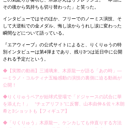
その後から気持ちも切り替わった」と笑った。
インタビューではそのほか、フリーでのノーミス演技、そ
して大逆転での金メダル、悔し涙からうれし涙に変わった
瞬間などについて語っている。
『エアウィーブ』の公式サイトによると、りくりゅうの特
別インタビューは第4弾まであり、残り3つは近日中に公開
される予定だという。
◆【実際の動画】三浦璃来、木原龍一が語る「あの時」―
―ミラノ・コルティナ五輪感動の演技の裏側に迫る動画が
公開！
◆りくりゅうペアが始球式登場で「ドジャースの試合に華
を添えた！」 “チェアリフト”に反響、山本由伸＆佐々木朗
希と3ショットも【フィギュア】
◆「りくりゅう」木原龍一、ケンカしても仲直りする方法