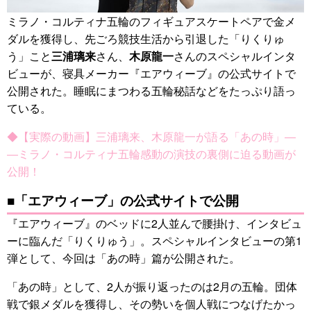
ミラノ・コルティナ五輪のフィギュアスケートペアで金メ
ダルを獲得し、先ごろ競技生活から引退した「りくりゅ
う」こと
三浦璃来
さん、
木原龍一
さんのスペシャルインタ
ビューが、寝具メーカー『エアウィーブ』の公式サイトで
公開された。睡眠にまつわる五輪秘話などをたっぷり語っ
ている。
◆【実際の動画】三浦璃来、木原龍一が語る「あの時」―
―ミラノ・コルティナ五輪感動の演技の裏側に迫る動画が
公開！
■「エアウィーブ」の公式サイトで公開
『エアウィーブ』のベッドに2人並んで腰掛け、インタビュ
ーに臨んだ「りくりゅう」。スペシャルインタビューの第1
弾として、今回は「あの時」篇が公開された。
「あの時」として、2人が振り返ったのは2月の五輪。団体
戦で銀メダルを獲得し、その勢いを個人戦につなげたかっ