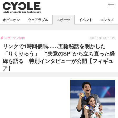
C
L
O
S
新着
E
オピニオン
ウェアラブル
スポーツ
イベント
エンタメ
ビジネス
技術
オピニオン
製品/用品
衣類
スポーツ
短信
コラム
インプレ
2026.5.30 Sat 16:22
デバイス
リンクで1時間仮眠……五輪秘話を明かした
飲食
バックナンバー
ボイス
ビジネス
国内
スポーツ
「りくりゅう」 “失意のSP”から立ち直った経
緯を語る 特別インタビューが公開【フィギュ
海外
短信
まとめ
イベント
ア】
選手
写真
試乗会
スポーツ
エンタメ
動画
ツアー
文化
芸能
出版／映画
ライフ
話題
ファッション
社会
政治
デザイン
写真
ハウツー
動画