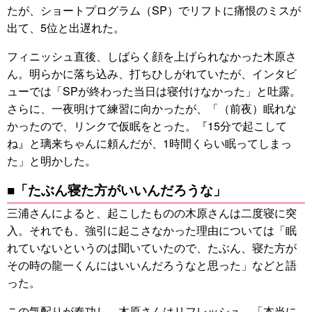
たが、ショートプログラム（SP）でリフトに痛恨のミスが
出て、5位と出遅れた。
フィニッシュ直後、しばらく顔を上げられなかった木原さ
ん。明らかに落ち込み、打ちひしがれていたが、インタビ
ューでは「SPが終わった当日は寝付けなかった」と吐露。
さらに、一夜明けて練習に向かったが、「（前夜）眠れな
かったので、リンクで仮眠をとった。『15分で起こして
ね』と璃来ちゃんに頼んだが、1時間くらい眠ってしまっ
た」と明かした。
■「たぶん寝た方がいいんだろうな」
三浦さんによると、起こしたものの木原さんは二度寝に突
入。それでも、強引に起こさなかった理由については「眠
れていないというのは聞いていたので、たぶん、寝た方が
その時の龍一くんにはいいんだろうなと思った」などと語
った。
この気配りが奏功し、木原さんはリフレッシュ。「本当に