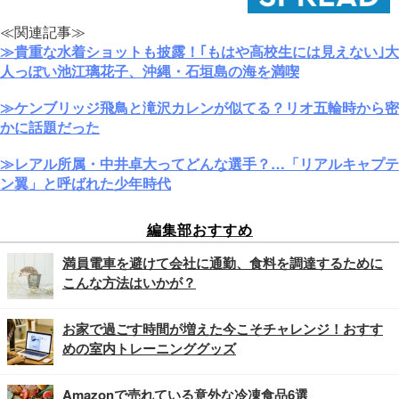
≪関連記事≫
≫貴重な水着ショットも披露！｢もはや高校生には見えない｣大
人っぽい池江璃花子、沖縄・石垣島の海を満喫
≫ケンブリッジ飛鳥と滝沢カレンが似てる？リオ五輪時から密
かに話題だった
≫レアル所属・中井卓大ってどんな選手？…「リアルキャプテ
ン翼」と呼ばれた少年時代
編集部おすすめ
満員電車を避けて会社に通勤、食料を調達するために
こんな方法はいかが？
お家で過ごす時間が増えた今こそチャレンジ！おすす
めの室内トレーニンググッズ
Amazonで売れている意外な冷凍食品6選