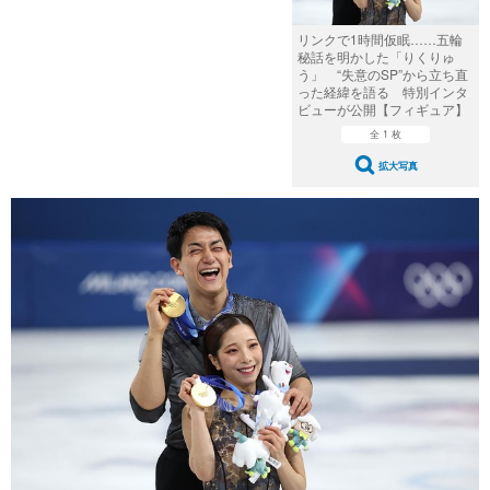
リンクで1時間仮眠……五輪
秘話を明かした「りくりゅ
う」 “失意のSP”から立ち直
った経緯を語る 特別インタ
ビューが公開【フィギュア】
全 1 枚
拡大写真