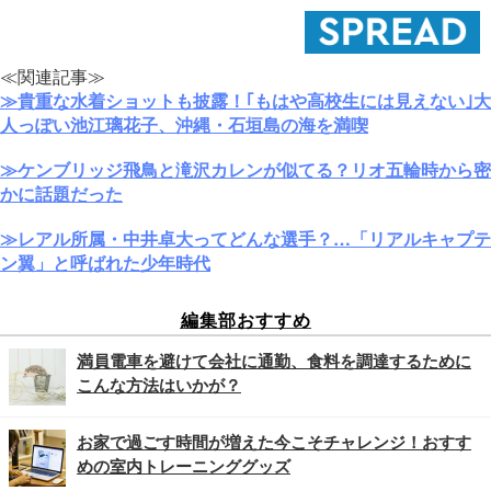
≪関連記事≫
≫貴重な水着ショットも披露！｢もはや高校生には見えない｣大
人っぽい池江璃花子、沖縄・石垣島の海を満喫
≫ケンブリッジ飛鳥と滝沢カレンが似てる？リオ五輪時から密
かに話題だった
≫レアル所属・中井卓大ってどんな選手？…「リアルキャプテ
ン翼」と呼ばれた少年時代
編集部おすすめ
満員電車を避けて会社に通勤、食料を調達するために
こんな方法はいかが？
お家で過ごす時間が増えた今こそチャレンジ！おすす
めの室内トレーニンググッズ