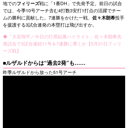
地での
フィリーズ
戦に「1番DH」で先発予定。前日の試合
では、今季10号アーチ含む4打数3安打1打点の活躍でチー
ムの勝利に貢献した。7連勝をかけた一戦、
佐々木朗希
投手
を援護する3試合連発の本塁打は飛び出すか。
◆「大谷翔平／今日の打席結果ハイライト」佐々木朗希先
発試合で3試合連続11号＆7連勝に導くか【5月31日フィリ
ーズ戦】
■ルザルドからは“過去2発”も……
昨季ルザルドから放った51号アーチ