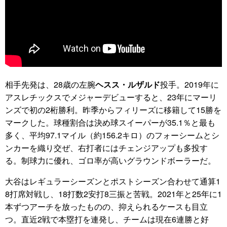
相手先発は、28歳の左腕
ヘスス・ルザルド
投手。2019年に
アスレチックスでメジャーデビューすると、23年にマーリ
ンズで初の2桁勝利。昨季からフィリーズに移籍して15勝を
マークした。球種割合は決め球スイーパーが35.1％と最も
多く、平均97.1マイル（約156.2キロ）のフォーシームとシ
ンカーを織り交ぜ、右打者にはチェンジアップも多投す
る。制球力に優れ、ゴロ率が高いグラウンドボーラーだ。
大谷はレギュラーシーズンとポストシーズン合わせて通算1
8打席対戦し、18打数2安打8三振と苦戦。2021年と25年に1
本ずつアーチを放ったものの、抑えられるケースも目立
つ。直近2戦で本塁打を連発し、チームは現在6連勝と好