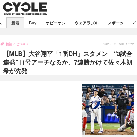
C
L
O
S
新着
E
ム
新着
Buy
オピニオン
ウェアラブル
スポーツ
イ
ビジネス
技術
オピニオン
製品/用品
衣類
新着
ビジネス
コラム
インプレ
2026.5.31 Sun 10:22
デバイス
【MLB】大谷翔平「1番DH」スタメン “3試合
飲食
バックナンバー
ボイス
ビジネス
国内
スポーツ
連発”11号アーチなるか、7連勝かけて佐々木朗
希が先発
海外
短信
まとめ
イベント
選手
写真
試乗会
スポーツ
エンタメ
動画
ツアー
文化
芸能
出版／映画
ライフ
話題
ファッション
社会
政治
デザイン
写真
ハウツー
動画