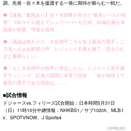
調。先発・佐々木を援護する一発に期待が膨らむ一戦だ。
◆【速報／動画あり】佐々木朗希が見せた“最高レベルの投
球” 100マイル超えでシュワーバーを圧倒、24歳右腕を米
識者が称賛「球速を維持」
◆「議論は終わりだ、大谷翔平こそが史上最高の選手」二
刀流へ止まぬ称賛の声 レジェンド右腕も魅了「息をのむ
ほど素晴らしい」
◆「もし大谷翔平が投手に専念したら」ドジャース若手捕
手ラッシング、記者の質問に本音で回答 「彼が地球上で
最高の選手である理由は……」
■試合情報
ドジャースvs.フィリーズ試合開始：日本時間5月31日
（日）11時10分中継情報：NHKBS1／サブ102ch、MLB.t
v、SPOTVNOW、J Sports4
《SPREAD》