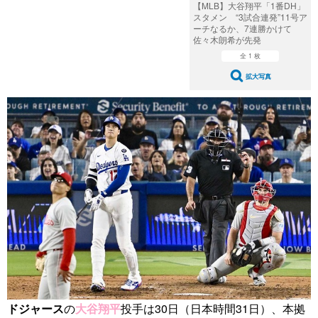
【MLB】大谷翔平「1番DH」
スタメン “3試合連発”11号ア
ーチなるか、7連勝かけて
佐々木朗希が先発
全 1 枚
拡大写真
ドジャース
の
大谷翔平
投手は30日（日本時間31日）、本拠