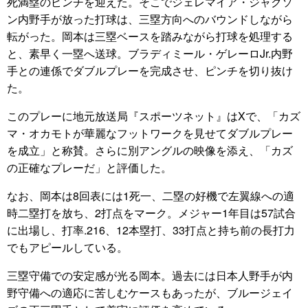
死満塁のピンチを迎えた。そこでジェレマイア・ジャクソ
ン内野手が放った打球は、三塁方向へのバウンドしながら
転がった。岡本は三塁ベースを踏みながら打球を処理する
と、素早く一塁へ送球。ブラディミール・ゲレーロJr.内野
手との連係でダブルプレーを完成させ、ピンチを切り抜け
た。
このプレーに地元放送局『スポーツネット』はXで、「カズ
マ・オカモトが華麗なフットワークを見せてダブルプレー
を成立」と称賛。さらに別アングルの映像を添え、「カズ
の正確なプレーだ」と評価した。
なお、岡本は8回表には1死一、二塁の好機で左翼線への適
時二塁打を放ち、2打点をマーク。メジャー1年目は57試合
に出場し、打率.216、12本塁打、33打点と持ち前の長打力
でもアピールしている。
三塁守備での安定感が光る岡本。過去には日本人野手が内
野守備への適応に苦しむケースもあったが、ブルージェイ