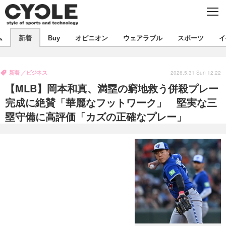
C
L
O
S
新着
E
ム
新着
Buy
オピニオン
ウェアラブル
スポーツ
イ
ビジネス
技術
オピニオン
製品/用品
衣類
新着
ビジネス
コラム
インプレ
2026.5.31 Sun 12:22
デバイス
【MLB】岡本和真、満塁の窮地救う併殺プレー
飲食
バックナンバー
ボイス
ビジネス
国内
スポーツ
完成に絶賛「華麗なフットワーク」 堅実な三
塁守備に高評価「カズの正確なプレー」
海外
短信
まとめ
イベント
選手
写真
試乗会
スポーツ
エンタメ
動画
ツアー
文化
芸能
出版／映画
ライフ
話題
ファッション
社会
政治
デザイン
写真
ハウツー
動画