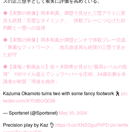
ズの正三塁手として着実に評価を高めている。
◆【実際の映像】岡本和真、満塁で見せた三塁アウトに実
況も絶賛「完璧なタイミング」 併殺プレーにつなげた好
判断と一塁への送球
◆【実際の映像】岡本和真が満塁ピンチで併殺プレー完成
「華麗なフットワーク」 地元放送局も絶賛の三塁で見せ
た好守
◆【速報／動画あり】佐々木朗希が見せた“最高レベルの投
球” 100マイル超えでシュワーバーを圧倒、24歳右腕を米
識者が称賛「球速を維持」
Kazuma Okamoto turns two with some fancy footwork 🕺
pic.
twitter.com/XYOtBUQOiB
— Sportsnet (@Sportsnet)
May 30, 2026
Precision play by Kaz 👌
https://t.co/XNSGguPhPD
pic.twitte