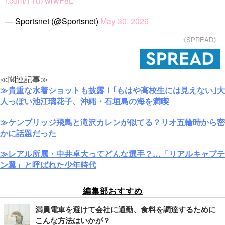
r.com/T1u7wrwF8L
— Sportsnet (@Sportsnet)
May 30, 2026
《SPREAD》
≪関連記事≫
≫貴重な水着ショットも披露！｢もはや高校生には見えない｣大
人っぽい池江璃花子、沖縄・石垣島の海を満喫
≫ケンブリッジ飛鳥と滝沢カレンが似てる？リオ五輪時から密
かに話題だった
≫レアル所属・中井卓大ってどんな選手？…「リアルキャプテ
ン翼」と呼ばれた少年時代
編集部おすすめ
満員電車を避けて会社に通勤、食料を調達するために
こんな方法はいかが？