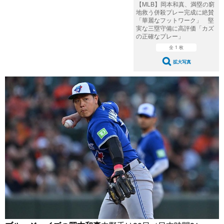
【MLB】岡本和真、満塁の窮
地救う併殺プレー完成に絶賛
「華麗なフットワーク」 堅
実な三塁守備に高評価「カズ
の正確なプレー」
全 1 枚
拡大写真