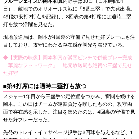
ブルージェイズ
の
岡本和真
内野手は30日（日本時間31
日）、敵地でのオリオールズ戦に「5番三塁」で先発出場。
4打数1安打2打点を記録し、8回表の第4打席には適時二塁
打を放つ活躍を見せた。
現地放送局は、岡本が4回裏の守備で見せた好プレーにも注
目しており、攻守にわたる存在感が脚光を浴びている。
◆【実際の映像】岡本和真が満塁ピンチで併殺プレー完成
「華麗なフットワーク」 地元放送局も絶賛の三塁で見せ
た好守
■第4打席には適時二塁打も放つ
メジャー1年目から三塁手の定位置をつかみ、奮闘を続ける
岡本。この日はチームが逆転負けを喫したものの、攻守両
面で存在感を示した。注目を集めたのは、4回裏の守備で見
せた好プレーだった。
先発のトレイ・イェサベージ投手は2四球を与えるなど、1