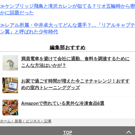
≫ケンブリッジ飛鳥と滝沢カレンが似てる？リオ五輪時から密
かに話題だった
≫レアル所属・中井卓大ってどんな選手？…「リアルキャプテ
ン翼」と呼ばれた少年時代
編集部おすすめ
満員電車を避けて会社に通勤、食料を調達するために
こんな方法はいかが？
お家で過ごす時間が増えた今こそチャレンジ！おすす
めの室内トレーニンググッズ
Amazonで売れている意外な冷凍食品6選
記事
ホーム
›
新着
›
ビジネス
›
TOP