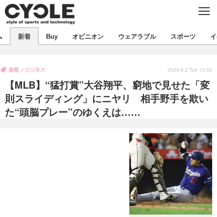
C
L
O
S
新着
E
ム
新着
Buy
オピニオン
ウェアラブル
スポーツ
イ
ビジネス
技術
オピニオン
製品/用品
衣類
新着
ビジネス
コラム
インプレ
2026.6.2 Tue 13:52
デバイス
【MLB】“猛打賞”大谷翔平、窮地で見せた「変
飲食
バックナンバー
ボイス
ビジネス
国内
スポーツ
則スライディング」にニヤリ 相手野手を欺い
た“頭脳プレー”のゆくえは……
海外
短信
まとめ
イベント
選手
写真
試乗会
スポーツ
エンタメ
動画
ツアー
文化
芸能
出版／映画
ライフ
話題
ファッション
社会
政治
デザイン
写真
ハウツー
動画