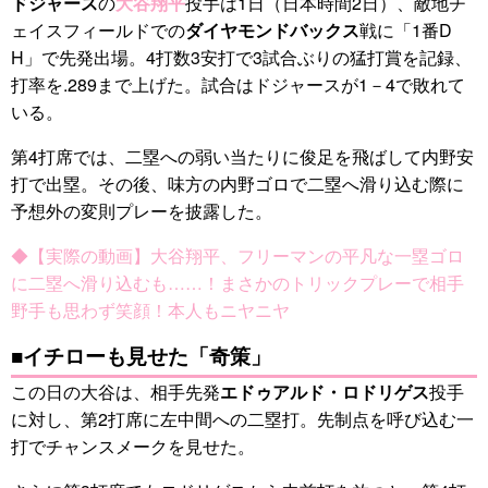
ドジャース
の
大谷翔平
投手は1日（日本時間2日）、敵地チ
ェイスフィールドでの
ダイヤモンドバックス
戦に「1番D
H」で先発出場。4打数3安打で3試合ぶりの猛打賞を記録、
打率を.289まで上げた。試合はドジャースが1－4で敗れて
いる。
第4打席では、二塁への弱い当たりに俊足を飛ばして内野安
打で出塁。その後、味方の内野ゴロで二塁へ滑り込む際に
予想外の変則プレーを披露した。
◆【実際の動画】大谷翔平、フリーマンの平凡な一塁ゴロ
に二塁へ滑り込むも……！まさかのトリックプレーで相手
野手も思わず笑顔！本人もニヤニヤ
■イチローも見せた「奇策」
この日の大谷は、相手先発
エドゥアルド・ロドリゲス
投手
に対し、第2打席に左中間への二塁打。先制点を呼び込む一
打でチャンスメークを見せた。