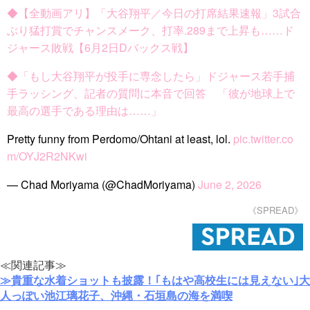
◆【全動画アリ】「大谷翔平／今日の打席結果速報」3試合
ぶり猛打賞でチャンスメーク、打率.289まで上昇も……ド
ジャース敗戦【6月2日Dバックス戦】
◆「もし大谷翔平が投手に専念したら」ドジャース若手捕
手ラッシング、記者の質問に本音で回答 「彼が地球上で
最高の選手である理由は……」
Pretty funny from Perdomo/Ohtani at least, lol.
pic.twitter.co
m/OYJ2R2NKwi
— Chad Moriyama (@ChadMoriyama)
June 2, 2026
《SPREAD》
≪関連記事≫
≫貴重な水着ショットも披露！｢もはや高校生には見えない｣大
人っぽい池江璃花子、沖縄・石垣島の海を満喫