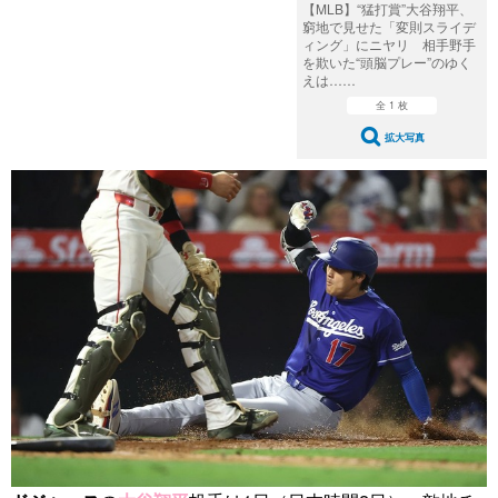
【MLB】“猛打賞”大谷翔平、
窮地で見せた「変則スライデ
ィング」にニヤリ 相手野手
を欺いた“頭脳プレー”のゆく
えは……
全 1 枚
拡大写真