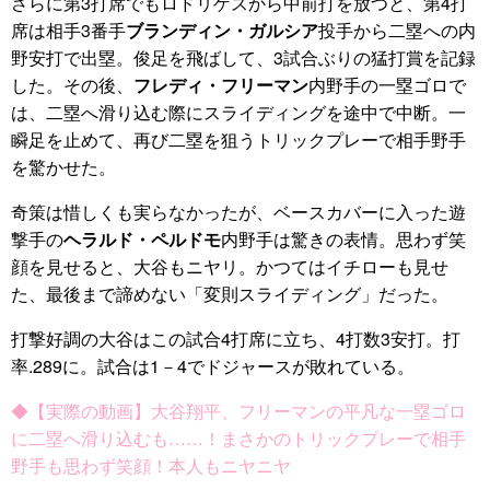
さらに第3打席でもロドリゲスから中前打を放つと、第4打
席は相手3番手
ブランディン・ガルシア
投手から二塁への内
野安打で出塁。俊足を飛ばして、3試合ぶりの猛打賞を記録
した。その後、
フレディ・フリーマン
内野手の一塁ゴロで
は、二塁へ滑り込む際にスライディングを途中で中断。一
瞬足を止めて、再び二塁を狙うトリックプレーで相手野手
を驚かせた。
奇策は惜しくも実らなかったが、ベースカバーに入った遊
撃手の
ヘラルド・ペルドモ
内野手は驚きの表情。思わず笑
顔を見せると、大谷もニヤリ。かつてはイチローも見せ
た、最後まで諦めない「変則スライディング」だった。
打撃好調の大谷はこの試合4打席に立ち、4打数3安打。打
率.289に。試合は1－4でドジャースが敗れている。
◆【実際の動画】大谷翔平、フリーマンの平凡な一塁ゴロ
に二塁へ滑り込むも……！まさかのトリックプレーで相手
野手も思わず笑顔！本人もニヤニヤ