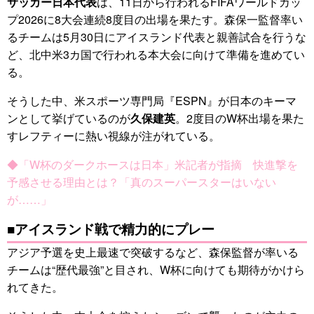
サッカー日本代表
は、11日から行われるFIFAワールドカッ
プ2026に8大会連続8度目の出場を果たす。森保一監督率い
るチームは5月30日にアイスランド代表と親善試合を行うな
ど、北中米3カ国で行われる本大会に向けて準備を進めてい
る。
そうした中、米スポーツ専門局『ESPN』が日本のキーマ
ンとして挙げているのが
久保建英
。2度目のW杯出場を果た
すレフティーに熱い視線が注がれている。
◆「W杯のダークホースは日本」米記者が指摘 快進撃を
予感させる理由とは？「真のスーパースターはいない
が……」
■アイスランド戦で精力的にプレー
アジア予選を史上最速で突破するなど、森保監督が率いる
チームは“歴代最強”と目され、W杯に向けても期待がかけら
れてきた。