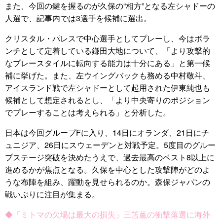
また、今回の鍵を握るのが久保の“相方”となる左シャドーの
人選で、記事内では3選手を候補に選出。
クリスタル・パレスで中心選手としてプレーし、今はボラ
ンチとして定着している鎌田大地について、「より攻撃的
なプレースタイルに転向する能力は十分にある」と第一候
補に挙げた。また、左ウイングバックも務める中村敬斗、
アイスランド戦で左シャドーとして起用された伊東純也も
候補として想定されるとし、「より中央寄りのポジション
でプレーすることは考えられる」と分析した。
日本は今回グループFに入り、14日にオランダ、21日にチ
ュニジア、26日にスウェーデンと対戦予定。5度目のグルー
プステージ突破を決めたうえで、過去最高のベスト8以上に
進めるかが焦点となる。久保を中心とした攻撃陣がどのよ
うな布陣を組み、躍動を見せられるのか。森保ジャパンの
戦いぶりに注目が集まる。
◆「ミトマの欠場は最大の損失」三笘薫の衝撃落選に海外