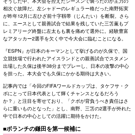
そうした中、本大会を控えたシーズンで襲ったのが主力の
相次ぐ故障だ。左シャドーのレギュラー格だった南野拓実
が昨年12月に左ひざ前十字靱帯（じんたい）を断裂。さら
に、エースとして親善試合で結果を残していた三笘薫もプ
レミアリーグ終盤に左太もも裏を痛めて選外に。経験豊富
なアタッカー2選手を欠く中で今大会に臨むことになる。
『ESPN』が日本のキーマンとして挙げるのが久保で、国
立競技場で行われたアイスランドとの親善試合でスタメン
出場した久保は後半38分までプレーし、日本の攻撃の中心
を担った。本大会でも久保にかかる期待は大きい。
記事内では「今回のFIFAワールドカップは、タケフサ・ク
ボにとって日本代表として輝くチャンスとなるだろう
か？」と注目を寄せており、「クボが背負うべき責任はさ
らに重いものとなった」とし、南野、三笘の2選手が外れた
中で日本の中心としての活躍に期待をかけた。
■ボランチの鎌田を第一候補に