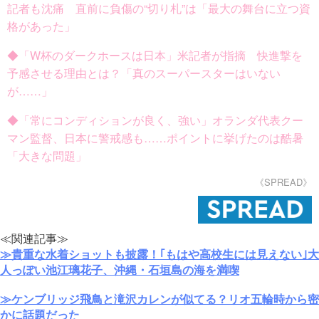
記者も沈痛 直前に負傷の“切り札”は「最大の舞台に立つ資
格があった」
◆「W杯のダークホースは日本」米記者が指摘 快進撃を
予感させる理由とは？「真のスーパースターはいない
が……」
◆「常にコンディションが良く、強い」オランダ代表クー
マン監督、日本に警戒感も……ポイントに挙げたのは酷暑
「大きな問題」
《SPREAD》
≪関連記事≫
≫貴重な水着ショットも披露！｢もはや高校生には見えない｣大
人っぽい池江璃花子、沖縄・石垣島の海を満喫
≫ケンブリッジ飛鳥と滝沢カレンが似てる？リオ五輪時から密
かに話題だった