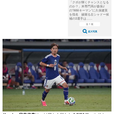
「クボが輝くチャンスとなる
のか？」米専門局が森保J
の“W杯キーマン”に久保建英
を指名 鍵握る左シャドー候
補の3選手は……
全 1 枚
拡大写真