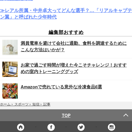
≫レアル所属・中井卓大ってどんな選手？…「リアルキャプテ
ン翼」と呼ばれた少年時代
編集部おすすめ
満員電車を避けて会社に通勤、食料を調達するために
こんな方法はいかが？
お家で過ごす時間が増えた今こそチャレンジ！おすす
めの室内トレーニンググッズ
Amazonで売れている意外な冷凍食品6選
記事
ホーム
›
スポーツ
›
短信
›
TOP