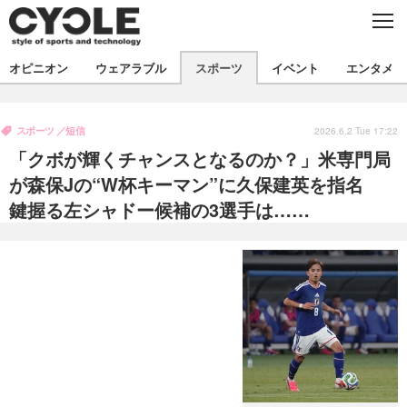
C
L
O
S
新着
E
オピニオン
ウェアラブル
スポーツ
イベント
エンタメ
ビジネス
技術
オピニオン
製品/用品
衣類
スポーツ
短信
コラム
インプレ
2026.6.2 Tue 17:22
デバイス
「クボが輝くチャンスとなるのか？」米専門局
飲食
バックナンバー
ボイス
ビジネス
国内
スポーツ
が森保Jの“W杯キーマン”に久保建英を指名
鍵握る左シャドー候補の3選手は……
海外
短信
まとめ
イベント
選手
写真
試乗会
スポーツ
エンタメ
動画
ツアー
文化
芸能
出版／映画
ライフ
話題
ファッション
社会
政治
デザイン
写真
ハウツー
動画