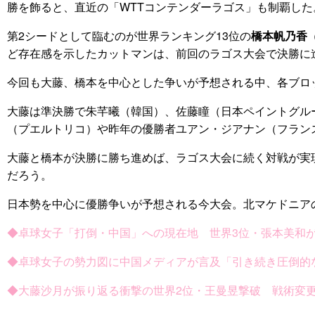
勝を飾ると、直近の「WTTコンテンダーラゴス」も制覇し
第2シードとして臨むのが世界ランキング13位の
橋本帆乃香
ど存在感を示したカットマンは、前回のラゴス大会で決勝に
今回も大藤、橋本を中心とした争いが予想される中、各ブロ
大藤は準決勝で朱芊曦（韓国）、佐藤瞳（日本ペイントグル
（プエルトリコ）や昨年の優勝者ユアン・ジアナン（フラン
大藤と橋本が決勝に勝ち進めば、ラゴス大会に続く対戦が実
だろう。
日本勢を中心に優勝争いが予想される今大会。北マケドニア
◆卓球女子「打倒・中国」への現在地 世界3位・張本美和が
◆卓球女子の勢力図に中国メディアが言及「引き続き圧倒的
◆大藤沙月が振り返る衝撃の世界2位・王曼昱撃破 戦術変