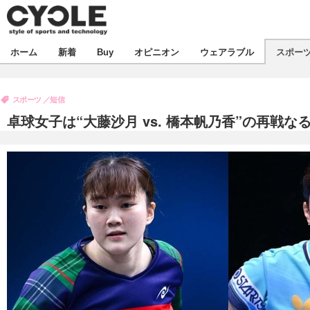
新着
ホーム
新着
Buy
オピニオン
ウェアラブル
スポー
ビジネス
オピニオン
製品/用品
スポーツ
短信
コラム
デバイス
卓球女子は“大藤沙月 vs. 橋本帆乃香”の再
飲食
ボイス
ビジネス
スポーツ
海外
短信
イベント
選手
試乗会
エンタメ
動画
ツアー
芸能
ライフ
話題
社会
デザイン
ハウツー
動画