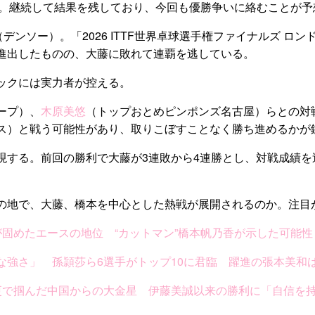
た。継続して結果を残しており、今回も優勝争いに絡むことが予
（デンソー）。「2026 ITTF世界卓球選手権ファイナルズ 
進出したものの、大藤に敗れて連覇を逃している。
ックには実力者が控える。
ープ）、
木原美悠
（トップおとめピンポンズ名古屋）らとの対
ス）と戦う可能性があり、取りこぼすことなく勝ち進めるかが
現する。前回の勝利で大藤が3連敗から4連勝とし、対戦成績
の地で、大藤、橋本を中心とした熱戦が展開されるのか。注目
固めたエースの地位 “カットマン”橋本帆乃香が示した可能性
な強さ」 孫頴莎ら6選手がトップ10に君臨 躍進の張本美和
更で掴んだ中国からの大金星 伊藤美誠以来の勝利に「自信を