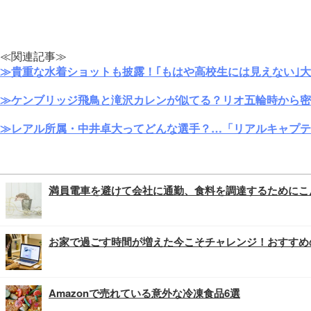
≪関連記事≫
≫貴重な水着ショットも披露！｢もはや高校生には見えない｣
≫ケンブリッジ飛鳥と滝沢カレンが似てる？リオ五輪時から密
≫レアル所属・中井卓大ってどんな選手？…「リアルキャプテ
満員電車を避けて会社に通勤、食料を調達するためにこ
お家で過ごす時間が増えた今こそチャレンジ！おすすめ
Amazonで売れている意外な冷凍食品6選