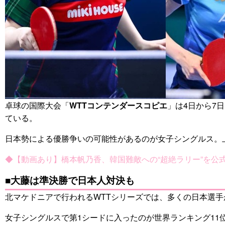
卓球の国際大会「
WTTコンテンダースコピエ
」は4日から7
ている。
日本勢による優勝争いの可能性があるのが女子シングルス。
◆【動画あり】橋本帆乃香、韓国難敵への“超絶ラリー”を公
■大藤は準決勝で日本人対決も
北マケドニアで行われるWTTシリーズでは、多くの日本選
女子シングルスで第1シードに入ったのが世界ランキング11