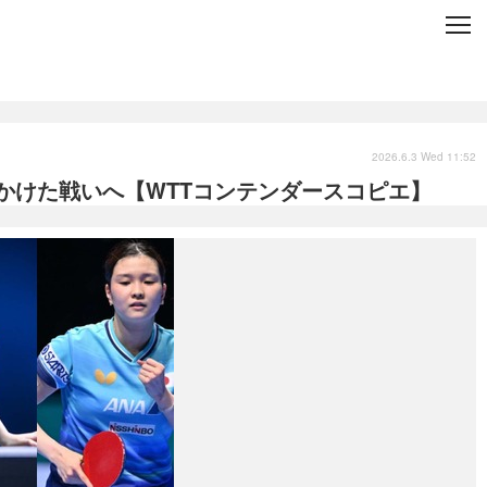
C
L
O
S
E
技術
衣類
インプレ
2026.6.3 Wed 11:52
点かけた戦いへ【WTTコンテンダースコピエ】
バックナンバー
国内
まとめ
写真
スポーツ
文化
出版／映画
ファッション
政治
写真