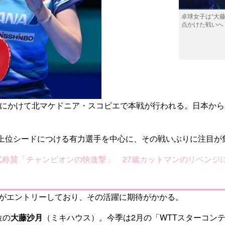
卓球女子は“大
点かけた戦いへ
日にかけて北マケドニア・スコピエで本戦が行われる。日本か
上位シードにつける有力選手を中心に、その戦いぶりに注目が
式称賛「チャンピオンの快進撃」 27歳カットマンのリベンジ
手がエントリーしており、その活躍に期待がかかる。
位の
大藤沙月
（ミキハウス）。今季は2月の「WTTスターコン