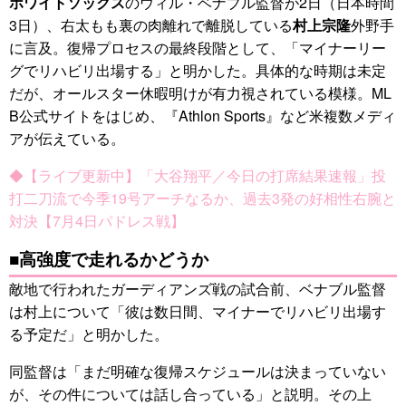
ホワイトソックス
のウィル・ベナブル監督が2日（日本時間
3日）、右太もも裏の肉離れで離脱している
村上宗隆
外野手
に言及。復帰プロセスの最終段階として、「マイナーリー
グでリハビリ出場する」と明かした。具体的な時期は未定
だが、オールスター休暇明けが有力視されている模様。ML
B公式サイトをはじめ、『Athlon Sports』など米複数メディ
アが伝えている。
◆【ライブ更新中】「大谷翔平／今日の打席結果速報」投
打二刀流で今季19号アーチなるか、過去3発の好相性右腕と
対決【7月4日パドレス戦】
■高強度で走れるかどうか
敵地で行われたガーディアンズ戦の試合前、ベナブル監督
は村上について「彼は数日間、マイナーでリハビリ出場す
る予定だ」と明かした。
同監督は「まだ明確な復帰スケジュールは決まっていない
が、その件については話し合っている」と説明。その上