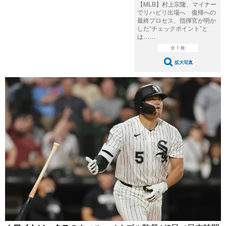
【MLB】村上宗隆、マイナー
でリハビリ出場へ 復帰への
最終プロセス、指揮官が明か
した“チェックポイント”と
は……
全 1 枚
拡大写真