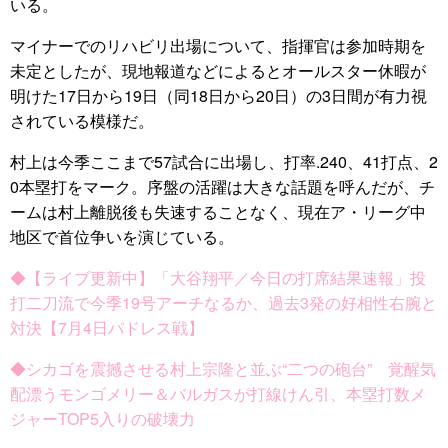
いる。
マイナーでのリハビリ出場について、指揮官は参加時期を
未定としたが、現地報道などによるとオールスター休暇が
明けた17日から19日（同18日から20日）の3日間が有力視
されている模様だ。
村上は今季ここまで57試合に出場し、打率.240、41打点、2
0本塁打をマーク。序盤の活躍は大きな話題を呼んだが、チ
ームは村上離脱後も失速することなく、現在ア・リーグ中
地区で首位争いを演じている。
◆【ライブ更新中】「大谷翔平／今日の打席結果速報」投
打二刀流で今季19号アーチなるか、過去3発の好相性右腕と
対決【7月4日パドレス戦】
◆シカゴを震撼させる村上宗隆と並ぶ“二つの砲台” 覚醒気
配漂うモンゴメリー＆バルガスが打線けん引、本塁打数メ
ジャーTOP5入りの破壊力