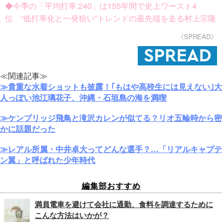
◆今季の「平均打率.240」は155年間で史上ワースト4
位 “低打率化と一発狙い”トレンドの最先端を走る村上宗隆
《SPREAD》
≪関連記事≫
≫貴重な水着ショットも披露！｢もはや高校生には見えない｣大
人っぽい池江璃花子、沖縄・石垣島の海を満喫
≫ケンブリッジ飛鳥と滝沢カレンが似てる？リオ五輪時から密
かに話題だった
≫レアル所属・中井卓大ってどんな選手？…「リアルキャプテ
ン翼」と呼ばれた少年時代
編集部おすすめ
満員電車を避けて会社に通勤、食料を調達するために
こんな方法はいかが？