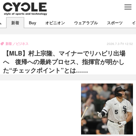
C
L
O
S
新着
E
ム
新着
Buy
オピニオン
ウェアラブル
スポーツ
イ
ビジネス
技術
オピニオン
製品/用品
衣類
新着
ビジネス
コラム
インプレ
2026.7.3 Fri 12:52
デバイス
【MLB】村上宗隆、マイナーでリハビリ出場
飲食
バックナンバー
ボイス
ビジネス
国内
スポーツ
へ 復帰への最終プロセス、指揮官が明かし
た“チェックポイント”とは……
海外
短信
まとめ
イベント
選手
写真
試乗会
スポーツ
エンタメ
動画
ツアー
文化
芸能
出版／映画
ライフ
話題
ファッション
社会
政治
デザイン
写真
ハウツー
動画