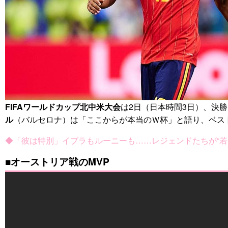
FIFAワールドカップ北中米大会
は2日（日本時間3日）、決勝
ル
（バルセロナ）は「ここからが本当のＷ杯」と語り、ベス
◆「彼は特別」イブラもルーニーも……レジェンドたちが“若
■オーストリア戦のMVP