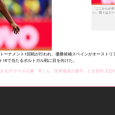
「ここからが本
い、我々はスペ
トーナメント1回戦が行われ、優勝候補スペインがオーストリアを
ト16で当たるポルトガル戦に目を向けた。
き天才”ヤマルの虜 早くも「世界最高の選手」と太鼓判【北