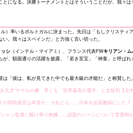
ことになる。決勝トーナメントとはそういうことだが、我々は
スル）率いるポルトガルに決まった。先日は「もしクリスティ
ない。我々はスペインだ」と力強く言い切った。
メッシ
（インテル・マイアミ）、フランス代表FW
キリアン・ム
ちが、額面通りの活躍を披露。「若き至宝」「神童」と呼ばれ
督は「彼は、私が見てきた中でも最大級の才能だ」と称賛した
き天才”ヤマルの虜 早くも「世界最高の選手」と太鼓判【北
ンドの弱気発言は本音か、それとも……日本を反面教師にした
デシャン監督に駆け寄り抱擁……話題のシーンについて背景明