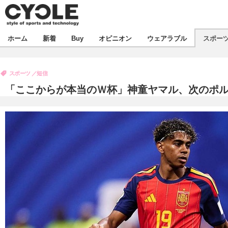
新着
ホーム
新着
Buy
オピニオン
ウェアラブル
スポー
ビジネス
オピニオン
製品/用品
スポーツ
短信
コラム
デバイス
「ここからが本当のＷ杯」神童ヤマル、次のポ
飲食
ボイス
ビジネス
スポーツ
海外
短信
イベント
選手
試乗会
エンタメ
動画
ツアー
芸能
ライフ
話題
社会
デザイン
ハウツー
動画