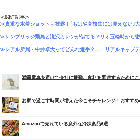
≪関連記事≫
≫貴重な水着ショットも披露！｢もはや高校生には見えない｣
≫ケンブリッジ飛鳥と滝沢カレンが似てる？リオ五輪時から密
≫レアル所属・中井卓大ってどんな選手？…「リアルキャプテ
満員電車を避けて会社に通勤、食料を調達するためにこ
お家で過ごす時間が増えた今こそチャレンジ！おすすめ
Amazonで売れている意外な冷凍食品6選