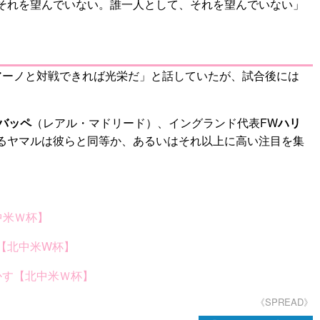
それを望んでいない。誰一人として、それを望んでいない」
アーノと対戦できれば光栄だ」と話していたが、試合後には
バッペ
（レアル・マドリード）、イングランド代表FW
ハリ
るヤマルは彼らと同等か、あるいはそれ以上に高い注目を集
。
中米Ｗ杯】
？【北中米W杯】
かす【北中米Ｗ杯】
《SPREAD》