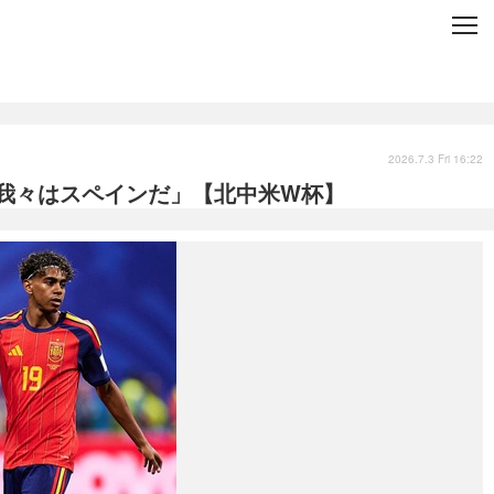
C
L
O
S
E
技術
衣類
インプレ
2026.7.3 Fri 16:22
我々はスペインだ」【北中米W杯】
バックナンバー
国内
まとめ
写真
スポーツ
文化
出版／映画
ファッション
政治
写真