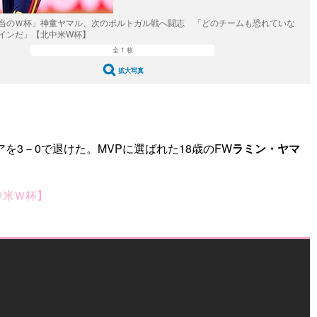
当のＷ杯」神童ヤマル、次のポルトガル戦へ闘志 「どのチームも恐れていな
インだ」【北中米W杯】
全 1 枚
拡大写真
3－0で退けた。MVPに選ばれた18歳のFW
ラミン・ヤマ
中米Ｗ杯】