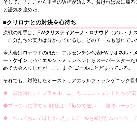
そして、「ここから本当のＷ杯が始まる。負ければ家に帰る
と語気を強めた。
■クリロナとの対決を心待ち
次戦の相手は、FW
クリスティアーノ・ロナウド
（アル・ナ
「自分たちの実力は分かっているし、どのチームも恐れてい
今大会はロナウドのほか、アルゼンチン代表FW
リオネル・
ー・ケイン
（バイエルン・ミュンヘン）らスーパースターた
めて大会入りしたが、ここまで1ゴールにとどまっている。
それでも、対戦したオーストリアのラルフ・ランゲニック監
◆「彼は特別」イブラもルーニーも……レジェンドたちが“若
◆ブラジルに勝てる可能性は「極めて低い」 怪物ハーラ
◆「知っておいてほしかった」2ゴールを挙げたムバッペ、