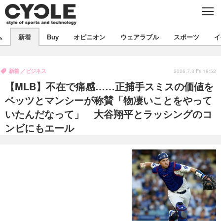
C
L
O
S
新着
E
ム
新着
Buy
オピニオン
ウェアラブル
スポーツ
イ
ビジネス
技術
オピニオン
製品/用品
衣類
新着
ビジネス
コラム
インプレ
2026.7.3 Fri 18:52
デバイス
【MLB】不在で痛感……正捕手スミスの価値を
飲食
バックナンバー
ボイス
ビジネス
国内
スポーツ
ベッツとマンシーが称賛「物凄いことをやって
いたんだなって」 大谷翔平とラッシングのコ
海外
短信
まとめ
イベント
ンビにもエール
選手
写真
試乗会
スポーツ
エンタメ
動画
ツアー
文化
芸能
出版／映画
ライフ
話題
ファッション
社会
政治
デザイン
写真
ハウツー
動画