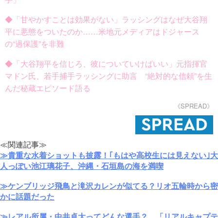
◆「甘やかすことは効果がない」ラッシングはなぜ大谷翔
平に悪態をついたのか……米地元メディアはドジャース
の“過保護”を非難
◆「大谷翔平を信じろ、彼についていけばいい」元指揮官
マドン氏、若手捕手ラッシングに助言 “絶対的な信頼”を生
んだ秘蔵エピソード語る
《SPREAD》
≪関連記事≫
≫貴重な水着ショットも披露！｢もはや高校生には見えない｣大
人っぽい池江璃花子、沖縄・石垣島の海を満喫
≫ケンブリッジ飛鳥と滝沢カレンが似てる？リオ五輪時から密
かに話題だった
≫レアル所属・中井卓大ってどんな選手？…「リアルキャプテ