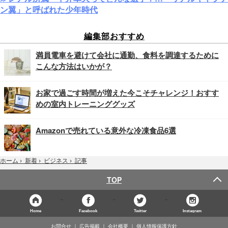
ン翼」と呼ばれた少年時代
編集部おすすめ
満員電車を避けて会社に通勤、食料を調達するために
こんな方法はいかが？
お家で過ごす時間が増えた今こそチャレンジ！おすす
めの室内トレーニンググッズ
Amazonで売れている意外な冷凍食品6選
記事
ホーム
›
新着
›
ビジネス
›
TOP
Home
Facebook
Twitter
Instagram
お問合せ
広告掲載
会社概要
個人情報保護方針