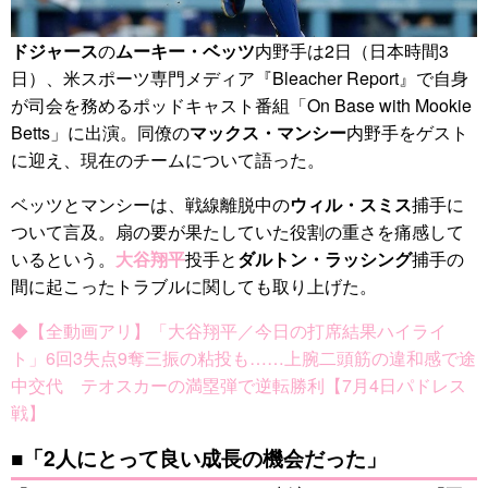
ドジャース
の
ムーキー・ベッツ
内野手は2日（日本時間3
日）、米スポーツ専門メディア『Bleacher Report』で自身
が司会を務めるポッドキャスト番組「On Base with Mookie
Betts」に出演。同僚の
マックス・マンシー
内野手をゲスト
に迎え、現在のチームについて語った。
ベッツとマンシーは、戦線離脱中の
ウィル・スミス
捕手に
ついて言及。扇の要が果たしていた役割の重さを痛感して
いるという。
大谷翔平
投手と
ダルトン・ラッシング
捕手の
間に起こったトラブルに関しても取り上げた。
◆【全動画アリ】「大谷翔平／今日の打席結果ハイライ
ト」6回3失点9奪三振の粘投も……上腕二頭筋の違和感で途
中交代 テオスカーの満塁弾で逆転勝利【7月4日パドレス
戦】
■「2人にとって良い成長の機会だった」