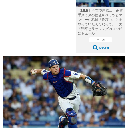
【MLB】不在で痛感……正捕
手スミスの価値をベッツとマ
ンシーが称賛「物凄いことを
やっていたんだなって」 大
谷翔平とラッシングのコンビ
にもエール
全 1 枚
拡大写真