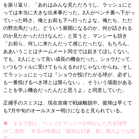
を振り返り、「あれはみんな見ただろうし、ラッシュにと
っては本当に大きな出来事だった。2人がベンチ裏へ下がっ
ていった時さ、俺とお前も下へ行ったよな。俺たち、ただ
の野次馬だった。どういう展開になるのか、何が話される
のか見たかっただけなんだ」と笑うと、マンシーも頷き
「お前ら、何しに来たんだって感じだったな。もちろん、
ああいうことはチームメート同士では起きてほしくない。
でも、2人にとって良い成長の機会だった。ショウだって、
いつもウィルに受けてもらえるわけじゃないからね。そし
てラッシュにとっては『ショウが投げたがる球が、必ずし
も一番投げるべき球とは限らない』、そういう場面がある
ことを学ぶ機会だったんだと思うよ」と同意していた。
正捕手のスミスは、現在首痛で戦線離脱中。復帰は早くて
も7月中旬のオールスター明けになると見られている。
◆「まるで別人」ベッツとマンシーが明かした大谷翔平
の“二面性” 本当の性格は「陽気な打者、殺し屋のような投
手」