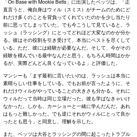
「On Base with Mookie Betts」に出演したベッツは、「正
直言うと、俺自身はウィル（スミス）がチームのためにど
れだけ多くのことを背負ってくれていたのかを少し当たり
前に思ってしまっていた。でも今こうして見ていると、ラ
ッシュ（ラッシング）にとってどれほど大変なのかが分か
る。彼はその役割を引き受けて、本当にベストを尽くして
いる。ただ、彼には経験が必要なんだ。そして、今がその
経験を積んでいる最中なんだと思う。もちろん時間はかか
るが、実際どんどん良くなっているよ」と評価した。
マンシーも「まず最初に言いたいのは、ラッシュは本当に
素晴らしい仕事をしている。でもお前が言ったように、そ
れだけウィルがやっていることの大きさも分かる。それに
ウィルだって当時は同じ立場だった。彼も学ばなきゃいけ
なかった。しかも、カーショーと一緒に学んだんだ。あれ
はもっと難しかった。でも逆にそれがウィルにとって良か
ったとも思う」と同意し、理解を示した。
また、ベッツは大谷とラッシングの間に起こったトラブル