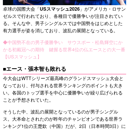
卓球の国際大会「
USスマッシュ2026
」がアメリカ・ロサン
ゼルスで行われており、各種目で優勝争いが注目されてい
る。そんな中、男子シングルスでは中国勢をはじめとした
有力選手が姿を消しており、波乱の展開となっている。
◆中国勢不在の男子優勝争い サウスポー・松島輝空にか
かる初戴冠への期待 鍵握る世界4位の仏エースとの大一番
【USスマッシュ】
■エース・張本智も敗れる
今大会はWTTシリーズ最高峰のグランドスマッシュ大会と
なっており、付与される世界ランキングのポイントも大き
い。各国のトップ選手を中心に優勝争いが繰り広げられる
ことが予想されていた。
そうした中、波乱の展開となっているのが男子シングル
ス。大本命とされたのが昨年のチャンピオンである世界ラ
ンキング1位の王楚欽（中国）だが、2日（日本時間3日）に