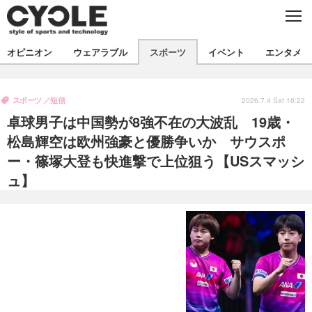
C
L
O
S
新着
E
オピニオン
ウェアラブル
スポーツ
イベント
エンタメ
ビジネス
技術
オピニオン
製品/用品
衣類
スポーツ
短信
コラム
インプレ
2026.7.4 Sat 16:22
デバイス
卓球男子は中国勢が8強不在の大波乱 19歳・
飲食
バックナンバー
ボイス
ビジネス
国内
スポーツ
松島輝空は欧州強豪と優勝争いか サウスポ
ー・篠塚大登も快進撃で上位狙う【USスマッシ
海外
短信
まとめ
イベント
ュ】
選手
写真
試乗会
スポーツ
エンタメ
動画
ツアー
文化
芸能
出版／映画
ライフ
話題
ファッション
社会
政治
デザイン
写真
ハウツー
動画