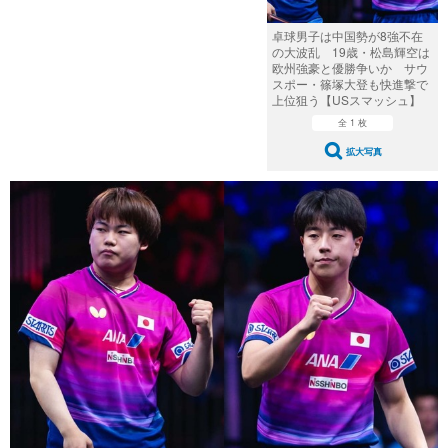
卓球男子は中国勢が8強不在
の大波乱 19歳・松島輝空は
欧州強豪と優勝争いか サウ
スポー・篠塚大登も快進撃で
上位狙う【USスマッシュ】
全 1 枚
拡大写真