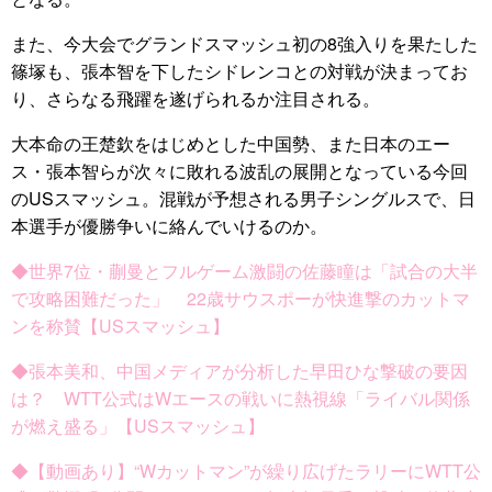
また、今大会でグランドスマッシュ初の8強入りを果たした
篠塚も、張本智を下したシドレンコとの対戦が決まってお
り、さらなる飛躍を遂げられるか注目される。
大本命の王楚欽をはじめとした中国勢、また日本のエー
ス・張本智らが次々に敗れる波乱の展開となっている今回
のUSスマッシュ。混戦が予想される男子シングルスで、日
本選手が優勝争いに絡んでいけるのか。
◆世界7位・蒯曼とフルゲーム激闘の佐藤瞳は「試合の大半
で攻略困難だった」 22歳サウスポーが快進撃のカットマ
ンを称賛【USスマッシュ】
◆張本美和、中国メディアが分析した早田ひな撃破の要因
は？ WTT公式はWエースの戦いに熱視線「ライバル関係
が燃え盛る」【USスマッシュ】
◆【動画あり】“Wカットマン”が繰り広げたラリーにWTT公