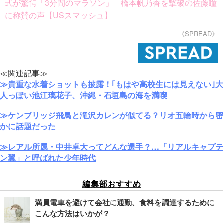
式が驚愕「3分間のマラソン」 橋本帆乃香を撃破の佐藤瞳
に称賛の声【USスマッシュ】
《SPREAD》
≪関連記事≫
≫貴重な水着ショットも披露！｢もはや高校生には見えない｣大
人っぽい池江璃花子、沖縄・石垣島の海を満喫
≫ケンブリッジ飛鳥と滝沢カレンが似てる？リオ五輪時から密
かに話題だった
≫レアル所属・中井卓大ってどんな選手？…「リアルキャプテ
ン翼」と呼ばれた少年時代
編集部おすすめ
満員電車を避けて会社に通勤、食料を調達するために
こんな方法はいかが？