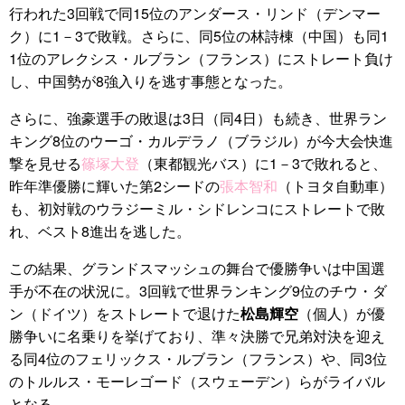
行われた3回戦で同15位のアンダース・リンド（デンマー
ク）に1－3で敗戦。さらに、同5位の林詩棟（中国）も同1
1位のアレクシス・ルブラン（フランス）にストレート負け
し、中国勢が8強入りを逃す事態となった。
さらに、強豪選手の敗退は3日（同4日）も続き、世界ラン
キング8位のウーゴ・カルデラノ（ブラジル）が今大会快進
撃を見せる
篠塚大登
（東都観光バス）に1－3で敗れると、
昨年準優勝に輝いた第2シードの
張本智和
（トヨタ自動車）
も、初対戦のウラジーミル・シドレンコにストレートで敗
れ、ベスト8進出を逃した。
この結果、グランドスマッシュの舞台で優勝争いは中国選
手が不在の状況に。3回戦で世界ランキング9位のチウ・ダ
ン（ドイツ）をストレートで退けた
松島輝空
（個人）が優
勝争いに名乗りを挙げており、準々決勝で兄弟対決を迎え
る同4位のフェリックス・ルブラン（フランス）や、同3位
のトルルス・モーレゴード（スウェーデン）らがライバル
となる。