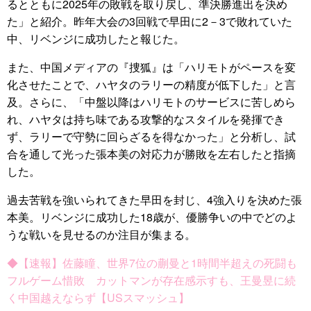
るとともに2025年の敗戦を取り戻し、準決勝進出を決め
た」と紹介。昨年大会の3回戦で早田に2－3で敗れていた
中、リベンジに成功したと報じた。
また、中国メディアの『捜狐』は「ハリモトがペースを変
化させたことで、ハヤタのラリーの精度が低下した」と言
及。さらに、「中盤以降はハリモトのサービスに苦しめら
れ、ハヤタは持ち味である攻撃的なスタイルを発揮でき
ず、ラリーで守勢に回らざるを得なかった」と分析し、試
合を通して光った張本美の対応力が勝敗を左右したと指摘
した。
過去苦戦を強いられてきた早田を封じ、4強入りを決めた張
本美。リベンジに成功した18歳が、優勝争いの中でどのよ
うな戦いを見せるのか注目が集まる。
◆【速報】佐藤瞳、世界7位の蒯曼と1時間半超えの死闘も
フルゲーム惜敗 カットマンが存在感示すも、王曼昱に続
く中国越えならず【USスマッシュ】