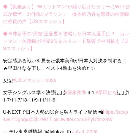
◆【動画あり】“Wカットマン”が繰り広げたラリーにWTT公
式が驚愕「3分間のマラソン」 橋本帆乃香を撃破の佐藤瞳
に称賛の声【USスマッシュ】
◆卓球女子の“天敵”王曼昱を攻略した日本人選手は？ カッ
トマン・佐藤瞳が世界2位をストレート撃破で中国越え【U
Sスマッシュ】
安定感ある戦いを見せた張本美和が日本人対決を制する！
🔥早田ひなを下し、ベスト4進出を決めた✨
🇺🇸
#USスマッシュ2026
女子シングルス準々決勝🇯🇵
#張本美和
4-1
#早田ひな
🇯🇵1
1-7/11-7/13-11/9-11/11-6
U-NEXTで日本人勢の試合を独占ライブ配信 📲
https://t.co/p
4wii1Dgoq
#卓球
#WTT
pic.twitter.com/SFyUtim26W
— テレ東卓球情報 (@tvtokyo_tt)
July 4, 2026