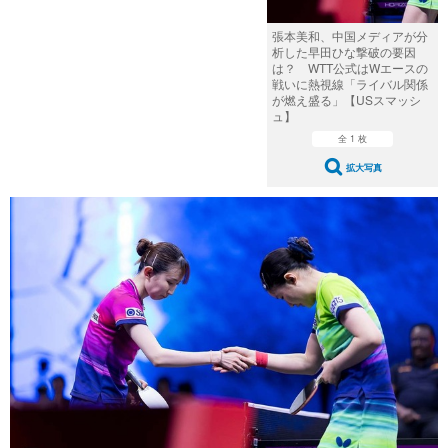
張本美和、中国メディアが分
析した早田ひな撃破の要因
は？ WTT公式はWエースの
戦いに熱視線「ライバル関係
が燃え盛る」【USスマッシ
ュ】
全 1 枚
拡大写真