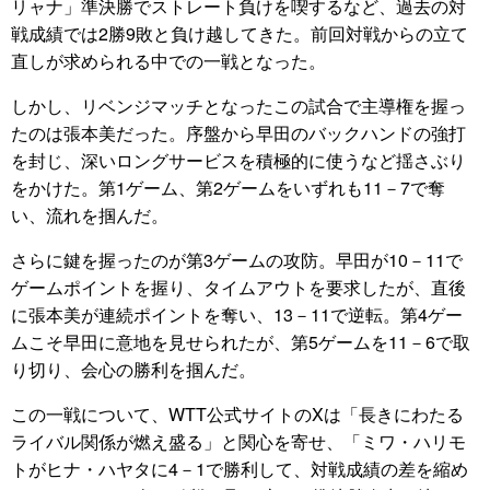
リャナ」準決勝でストレート負けを喫するなど、過去の対
戦成績では2勝9敗と負け越してきた。前回対戦からの立て
直しが求められる中での一戦となった。
しかし、リベンジマッチとなったこの試合で主導権を握っ
たのは張本美だった。序盤から早田のバックハンドの強打
を封じ、深いロングサービスを積極的に使うなど揺さぶり
をかけた。第1ゲーム、第2ゲームをいずれも11－7で奪
い、流れを掴んだ。
さらに鍵を握ったのが第3ゲームの攻防。早田が10－11で
ゲームポイントを握り、タイムアウトを要求したが、直後
に張本美が連続ポイントを奪い、13－11で逆転。第4ゲー
ムこそ早田に意地を見せられたが、第5ゲームを11－6で取
り切り、会心の勝利を掴んだ。
この一戦について、WTT公式サイトのXは「長きにわたる
ライバル関係が燃え盛る」と関心を寄せ、「ミワ・ハリモ
トがヒナ・ハヤタに4－1で勝利して、対戦成績の差を縮め