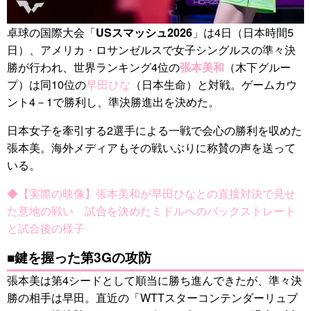
卓球の国際大会「
USスマッシュ2026
」は4日（日本時間5
日）、アメリカ・ロサンゼルスで女子シングルスの準々決
勝が行われ、世界ランキング4位の
張本美和
（木下グルー
プ）は同10位の
早田ひな
（日本生命）と対戦。ゲームカウ
ント4－1で勝利し、準決勝進出を決めた。
日本女子を牽引する2選手による一戦で会心の勝利を収めた
張本美。海外メディアもその戦いぶりに称賛の声を送って
いる。
◆【実際の映像】張本美和が早田ひなとの直接対決で見せ
た意地の戦い 試合を決めたミドルへのバックストレート
と試合後の様子
■鍵を握った第3Gの攻防
張本美は第4シードとして順当に勝ち進んできたが、準々決
勝の相手は早田。直近の「WTTスターコンテンダーリュブ