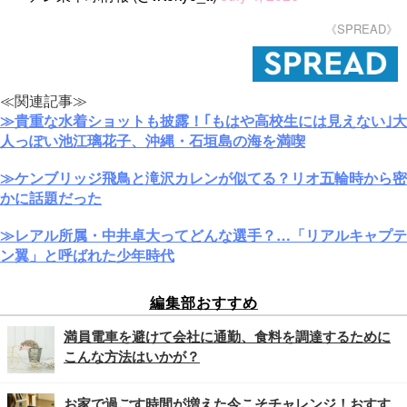
《SPREAD》
≪関連記事≫
≫貴重な水着ショットも披露！｢もはや高校生には見えない｣大
人っぽい池江璃花子、沖縄・石垣島の海を満喫
≫ケンブリッジ飛鳥と滝沢カレンが似てる？リオ五輪時から密
かに話題だった
≫レアル所属・中井卓大ってどんな選手？…「リアルキャプテ
ン翼」と呼ばれた少年時代
編集部おすすめ
満員電車を避けて会社に通勤、食料を調達するために
こんな方法はいかが？
お家で過ごす時間が増えた今こそチャレンジ！おすす