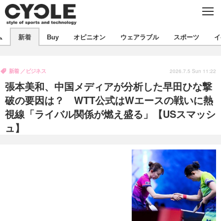
C
L
O
S
新着
E
ム
新着
Buy
オピニオン
ウェアラブル
スポーツ
イ
ビジネス
技術
オピニオン
製品/用品
衣類
新着
ビジネス
コラム
インプレ
2026.7.5 Sun 11:22
デバイス
張本美和、中国メディアが分析した早田ひな撃
飲食
バックナンバー
ボイス
ビジネス
国内
スポーツ
破の要因は？ WTT公式はWエースの戦いに熱
視線「ライバル関係が燃え盛る」【USスマッシ
海外
短信
まとめ
イベント
ュ】
選手
写真
試乗会
スポーツ
エンタメ
動画
ツアー
文化
芸能
出版／映画
ライフ
話題
ファッション
社会
政治
デザイン
写真
ハウツー
動画