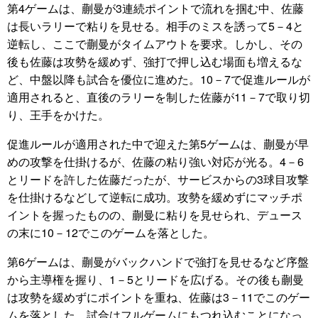
第4ゲームは、蒯曼が3連続ポイントで流れを掴む中、佐藤
は長いラリーで粘りを見せる。相手のミスを誘って5－4と
逆転し、ここで蒯曼がタイムアウトを要求。しかし、その
後も佐藤は攻勢を緩めず、強打で押し込む場面も増えるな
ど、中盤以降も試合を優位に進めた。10－7で促進ルールが
適用されると、直後のラリーを制した佐藤が11－7で取り切
り、王手をかけた。
促進ルールが適用された中で迎えた第5ゲームは、蒯曼が早
めの攻撃を仕掛けるが、佐藤の粘り強い対応が光る。4－6
とリードを許した佐藤だったが、サービスからの3球目攻撃
を仕掛けるなどして逆転に成功。攻勢を緩めずにマッチポ
イントを握ったものの、蒯曼に粘りを見せられ、デュース
の末に10－12でこのゲームを落とした。
第6ゲームは、蒯曼がバックハンドで強打を見せるなど序盤
から主導権を握り、1－5とリードを広げる。その後も蒯曼
は攻勢を緩めずにポイントを重ね、佐藤は3－11でこのゲー
ムを落とした。試合はフルゲームにもつれ込むことになっ