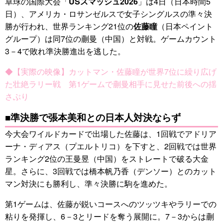
卓球の国際大会「
USスマッシュ2026
」は4日（日本時間5
日）、アメリカ・ロサンゼルスで女子シングルスの準々決
勝が行われ、世界ランキング21位の
佐藤瞳
（日本ペイント
グループ）は同7位の蒯曼（中国）と対戦。ゲームカウント
3－4で敗れ準決勝進出を逃した。
◆【実際の映像】カットマン・佐藤瞳が世界7位に繰り広げ
た壮絶ラリー戦 第1ゲームで蒯曼相手に見せた前後への揺
さぶり
■準決勝で張本美和との日本人対決ならず
今大会ワイルドカードで出場した佐藤は、1回戦でアドリア
ーナ・ディアス（プエルトリコ）を下すと、2回戦では世界
ランキング2位の王曼昱（中国）をストレートで破る大金
星。さらに、3回戦では橋本帆乃香（デンソー）とのカット
マン対決にも勝利し、準々決勝に駒を進めた。
第1ゲームは、佐藤が鋭いコースへのツッツキやラリーでの
粘りを発揮し、6－3とリードを奪う展開に。7－3からは蒯