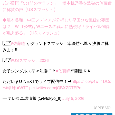
式が驚愕「3分間のマラソン」 橋本帆乃香を撃破の佐藤瞳
に称賛の声【USスマッシュ】
◆張本美和、中国メディアが分析した早田ひな撃破の要因
は？ WTT公式はWエースの戦いに熱視線「ライバル関係
が燃え盛る」【USスマッシュ】
🇯🇵
#佐藤瞳
がグランドスマッシュ準決勝へ準々決勝に挑
みます‼️
🇺🇸
#USスマッシュ2026
女子シングルス準々決勝🇯🇵
#佐藤瞳
🆚蒯曼🇨🇳
ただいまU-NEXTでライブ配信中！📲
https://t.co/p4wii1DOd
Y
#卓球
#WTT
pic.twitter.com/jQBXZDTFPn
— テレ東卓球情報 (@tvtokyo_tt)
July 5, 2026
《SPREAD》