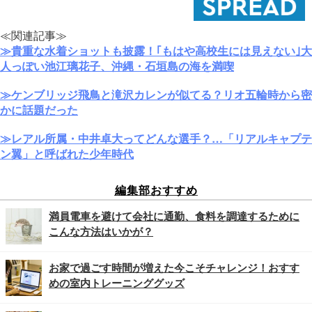
≪関連記事≫
≫貴重な水着ショットも披露！｢もはや高校生には見えない｣大
人っぽい池江璃花子、沖縄・石垣島の海を満喫
≫ケンブリッジ飛鳥と滝沢カレンが似てる？リオ五輪時から密
かに話題だった
≫レアル所属・中井卓大ってどんな選手？…「リアルキャプテ
ン翼」と呼ばれた少年時代
編集部おすすめ
満員電車を避けて会社に通勤、食料を調達するために
こんな方法はいかが？
お家で過ごす時間が増えた今こそチャレンジ！おすす
めの室内トレーニンググッズ