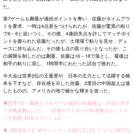
た。
第7ゲームも蒯曼が連続ポイントを奪い、佐藤がタイムアウ
トを要求。一時は4点差をつけられたが、佐藤が驚異の粘り
で6－6と追いつく。その後、4連続失点を許してマッチポイ
ントを握られた佐藤だったが、土壇場で粘りを見せ、デュ
ースに持ち込んだ。その後も点の取り合いとなったが、こ
の展開を制したのは蒯曼。佐藤は16－18で落とし、最後は
相手の粘りに屈し、1時間半にわたった試合で敗れた。
今大会は世界2位の王曼昱や、日本の主力として活躍する橋
本を下すなど、存在感を示した佐藤。2度目の中国超えは逃
したものの、アメリカの地で確かな輝きを放った。
◆世界7位・蒯曼とフルゲーム激闘の佐藤瞳は「試合の大半
で攻略困難だった」 22歳サウスポーが快進撃のカットマ
ンを称賛【USスマッシュ】
◆【動画あり】“Wカットマン”が繰り広げたラリーにWTT公