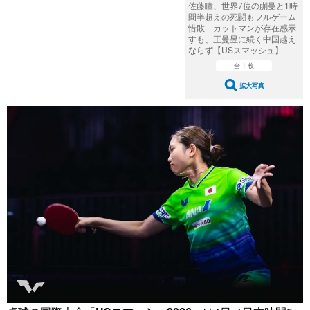
佐藤瞳、世界7位の蒯曼と1時
間半超えの死闘もフルゲーム
惜敗 カットマンが存在感示
すも、王曼昱に続く中国越え
ならず【USスマッシュ】
全 1 枚
拡大写真