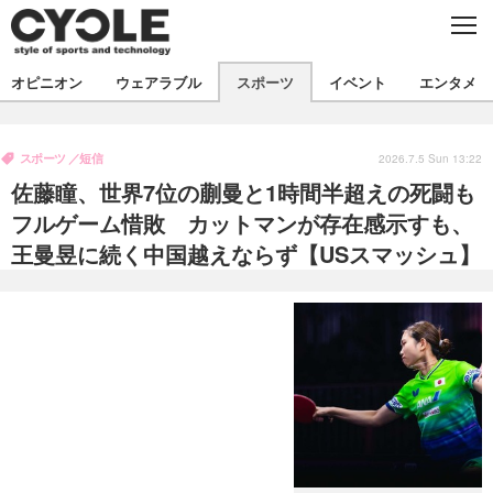
C
L
O
S
新着
E
オピニオン
ウェアラブル
スポーツ
イベント
エンタメ
ビジネス
技術
オピニオン
製品/用品
衣類
スポーツ
短信
コラム
インプレ
2026.7.5 Sun 13:22
デバイス
佐藤瞳、世界7位の蒯曼と1時間半超えの死闘も
飲食
バックナンバー
ボイス
ビジネス
国内
スポーツ
フルゲーム惜敗 カットマンが存在感示すも、
王曼昱に続く中国越えならず【USスマッシュ】
海外
短信
まとめ
イベント
選手
写真
試乗会
スポーツ
エンタメ
動画
ツアー
文化
芸能
出版／映画
ライフ
話題
ファッション
社会
政治
デザイン
写真
ハウツー
動画