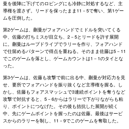
曼を後陣に下げてのロビングにも冷静に対処するなど、主
導権を渡さず。リードを保ったまま11－5で奪い、第1ゲー
ムを圧倒した。
第2ゲームは、蒯曼がフォアハンドでミドルを突いてくる
中、佐藤の打ちミスが目立ち、2－5とリードを許す展開
に。蒯曼はループドライブでラリーを作り、フォアハンド
で仕留めるパターンで得点を重ねる。そのまま佐藤は5－11
でこのゲームを落とし、ゲームカウントは1－1のタイとな
った。
第3ゲームは、佐藤も攻撃で前に出る中、蒯曼が対応力を見
せ、要所でフォアハンドを振り抜くなど主導権を握る。し
かし、佐藤もフォアスマッシュで3連続ポイントを奪うなど
攻撃で対抗すると、5－6からはラリーで下がりながらも粘
り、ポイントにつなげた。その後も拮抗した展開が続く
中、先にゲームポイントを握ったのは佐藤。最後はサービ
スからのラリーを制し、11－9でこのゲームを奪取した。