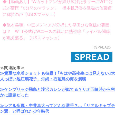
◆【動画あり】“Wカットマン”が繰り広げたラリーにWTT公
式が驚愕「3分間のマラソン」 橋本帆乃香を撃破の佐藤瞳
に称賛の声【USスマッシュ】
◆張本美和、中国メディアが分析した早田ひな撃破の要因
は？ WTT公式はWエースの戦いに熱視線「ライバル関係
が燃え盛る」【USスマッシュ】
《SPREAD》
≪関連記事≫
≫貴重な水着ショットも披露！｢もはや高校生には見えない｣大
人っぽい池江璃花子、沖縄・石垣島の海を満喫
≫ケンブリッジ飛鳥と滝沢カレンが似てる？リオ五輪時から密
かに話題だった
≫レアル所属・中井卓大ってどんな選手？…「リアルキャプテ
ン翼」と呼ばれた少年時代