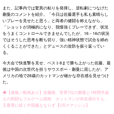
また、記事内では驚異の粘りを発揮し、逆転劇につなげた
蒯曼のコメントを紹介。「今日は佐藤選手も私も素晴らし
いプレーを見せたと思う」と両者の健闘を称えながら、
「ショットが消極的になり、我慢強くプレーできず、状況
をうまくコントロールできませんでしたが、16－16の状況
ではそうした思考を断ち切り、強い精神状態で試合を締め
くくることができた」とデュースの攻防を振り返ってい
る。
今大会で快進撃を見せ、ベスト8まで勝ち上がった佐藤。最
後は中国の次世代を担うサウスポー・蒯曼に屈したが、ア
メリカの地で28歳のカットマンが確かな存在感を見せつけ
た。
◆【速報／動画あり】佐藤瞳、世界7位の蒯曼と1時間半超
えの死闘もフルゲーム惜敗 カットマンが存在感示すも、
王曼昱に続く中国越えならず【USスマッシュ】