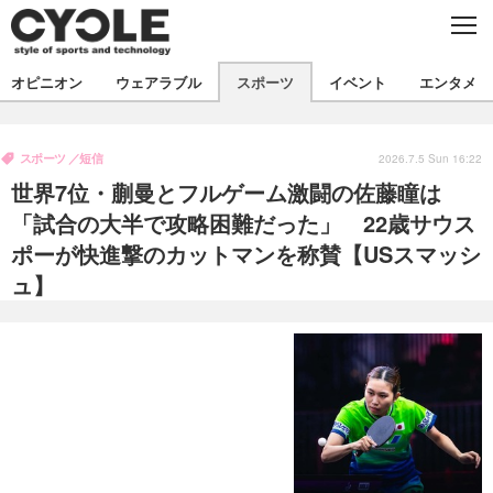
C
L
O
S
新着
E
オピニオン
ウェアラブル
スポーツ
イベント
エンタメ
ビジネス
技術
オピニオン
製品/用品
衣類
スポーツ
短信
コラム
インプレ
2026.7.5 Sun 16:22
デバイス
世界7位・蒯曼とフルゲーム激闘の佐藤瞳は
飲食
バックナンバー
ボイス
ビジネス
国内
スポーツ
「試合の大半で攻略困難だった」 22歳サウス
ポーが快進撃のカットマンを称賛【USスマッシ
海外
短信
まとめ
イベント
ュ】
選手
写真
試乗会
スポーツ
エンタメ
動画
ツアー
文化
芸能
出版／映画
ライフ
話題
ファッション
社会
政治
デザイン
写真
ハウツー
動画