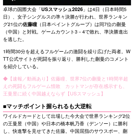
卓球の国際大会「
USスマッシュ2026
」は4日（日本時間5
日）、女子シングルスの準々決勝が行われ、世界ランキン
グ21位の
佐藤瞳
（日本ペイントグループ）は同7位の蒯曼
（中国）と対戦。ゲームカウント3－4で敗れ、準決勝進出
を逃した。
1時間30分を超えるフルゲームの激闘を繰り広げた両者。W
TT公式サイトが死闘を振り返り、勝利した蒯曼のコメント
を紹介している。
◆【速報／動画あり】佐藤瞳、世界7位の蒯曼と1時間半超
えの死闘もフルゲーム惜敗 カットマンが存在感示すも、
王曼昱に続く中国越えならず【USスマッシュ】
■マッチポイント握られるも大逆転
ワイルドカードとして出場した今大会で世界ランキング2位
の王曼昱（中国）や日本の橋本帆乃香（デンソー）に勝利
し、快進撃を見せてきた佐藤。中国屈指のサウスポー、蒯