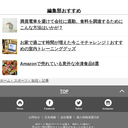
編集部おすすめ
満員電車を避けて会社に通勤、食料を調達するために
こんな方法はいかが？
お家で過ごす時間が増えた今こそチャレンジ！おすす
めの室内トレーニンググッズ
Amazonで売れている意外な冷凍食品6選
記事
ホーム
›
スポーツ
›
短信
›
TOP
Home
Facebook
Twitter
Instagram
お問合せ
広告掲載
会社概要
個人情報保護方針
紹介した商品/サービスを購入、契約した場合に、
売上の一部が弊社サイトに還元されることがあります。