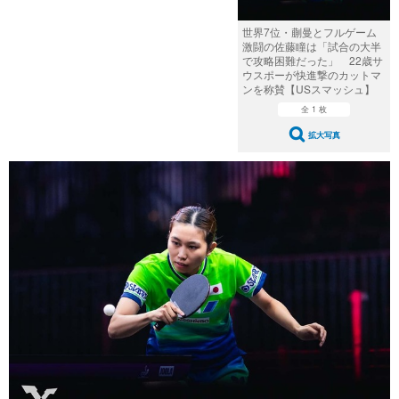
世界7位・蒯曼とフルゲーム
激闘の佐藤瞳は「試合の大半
で攻略困難だった」 22歳サ
ウスポーが快進撃のカットマ
ンを称賛【USスマッシュ】
全 1 枚
拡大写真