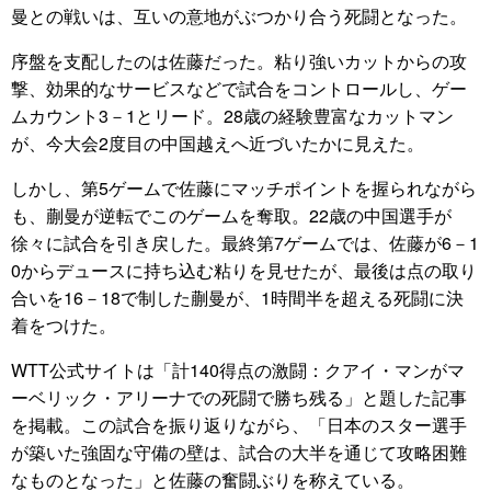
曼との戦いは、互いの意地がぶつかり合う死闘となった。
序盤を支配したのは佐藤だった。粘り強いカットからの攻
撃、効果的なサービスなどで試合をコントロールし、ゲー
ムカウント3－1とリード。28歳の経験豊富なカットマン
が、今大会2度目の中国越えへ近づいたかに見えた。
しかし、第5ゲームで佐藤にマッチポイントを握られながら
も、蒯曼が逆転でこのゲームを奪取。22歳の中国選手が
徐々に試合を引き戻した。最終第7ゲームでは、佐藤が6－1
0からデュースに持ち込む粘りを見せたが、最後は点の取り
合いを16－18で制した蒯曼が、1時間半を超える死闘に決
着をつけた。
WTT公式サイトは「計140得点の激闘：クアイ・マンがマ
ーベリック・アリーナでの死闘で勝ち残る」と題した記事
を掲載。この試合を振り返りながら、「日本のスター選手
が築いた強固な守備の壁は、試合の大半を通じて攻略困難
なものとなった」と佐藤の奮闘ぶりを称えている。