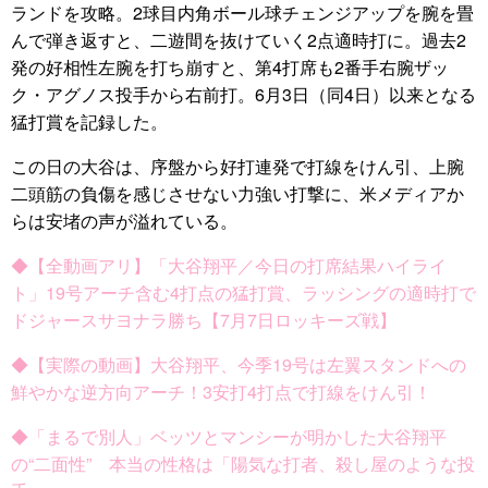
ランドを攻略。2球目内角ボール球チェンジアップを腕を畳
んで弾き返すと、二遊間を抜けていく2点適時打に。過去2
発の好相性左腕を打ち崩すと、第4打席も2番手右腕ザッ
ク・アグノス投手から右前打。6月3日（同4日）以来となる
猛打賞を記録した。
この日の大谷は、序盤から好打連発で打線をけん引、上腕
二頭筋の負傷を感じさせない力強い打撃に、米メディアか
らは安堵の声が溢れている。
◆【全動画アリ】「大谷翔平／今日の打席結果ハイライ
ト」19号アーチ含む4打点の猛打賞、ラッシングの適時打で
ドジャースサヨナラ勝ち【7月7日ロッキーズ戦】
◆【実際の動画】大谷翔平、今季19号は左翼スタンドへの
鮮やかな逆方向アーチ！3安打4打点で打線をけん引！
◆「まるで別人」ベッツとマンシーが明かした大谷翔平
の“二面性” 本当の性格は「陽気な打者、殺し屋のような投