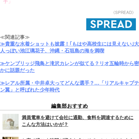
手」
《SPREAD》
≪関連記事≫
≫貴重な水着ショットも披露！｢もはや高校生には見えない｣大
人っぽい池江璃花子、沖縄・石垣島の海を満喫
≫ケンブリッジ飛鳥と滝沢カレンが似てる？リオ五輪時から密
かに話題だった
≫レアル所属・中井卓大ってどんな選手？…「リアルキャプテ
ン翼」と呼ばれた少年時代
編集部おすすめ
満員電車を避けて会社に通勤、食料を調達するために
こんな方法はいかが？