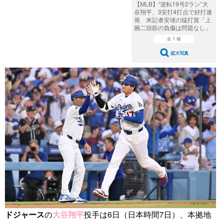
【MLB】“逆転19号2ラン”大
谷翔平、3安打4打点で好打連
発 米記者安堵の猛打賞「上
腕二頭筋の負傷は問題なし」
全 1 枚
拡大写真
ドジャース
の
大谷翔平
投手は6日（日本時間7日）、本拠地