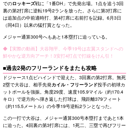
での
ロッキーズ
戦に「1番DH」で先発出場。1点を追う3回
裏の第2打席に逆転19号2ランを放った。さらに第3打席に
は追加点の中前適時打、第4打席に右前打を記録。6月3日
（同4日）以来の猛打賞となった。
メジャー通算300号へもあと1本塁打に迫っている。
◆【実際の動画】大谷翔平、今季19号は左翼スタンドへの
鮮やかな逆方向アーチ！3安打4打点で打線をけん引！
■過去2発のフリーランドをまたも攻略
ドジャース1点ビハインドで迎えた、3回裏の第2打席。無死
2塁で大谷は、相手先発
カイル・フリーランド
投手の初球カ
ットボールを強振。角度29度、速度105.9マイル（約170.4
キロ）で逆方向へ弾き返した打球は、飛距離379フィート
（約115.5メートル）の今季19号逆転2ランとなった。
この一打で大谷は、メジャー通算300号本塁打まであと1本
に迫った。4回裏の第3打席には、1死二、三塁で再びフリー