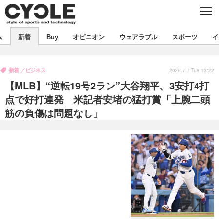
C
L
O
S
新着
E
ム
新着
Buy
オピニオン
ウェアラブル
スポーツ
イ
ビジネス
技術
オピニオン
製品/用品
衣類
新着
ビジネス
コラム
インプレ
2026.7.7 Tue 13:22
デバイス
【MLB】“逆転19号2ラン”大谷翔平、3安打4打
飲食
バックナンバー
ボイス
ビジネス
国内
スポーツ
点で好打連発 米記者安堵の猛打賞「上腕二頭
筋の負傷は問題なし」
海外
短信
まとめ
イベント
選手
写真
試乗会
スポーツ
エンタメ
動画
ツアー
文化
芸能
出版／映画
ライフ
話題
ファッション
社会
政治
デザイン
写真
ハウツー
動画